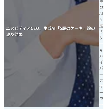
生
成
AI
5
層
エヌビディアCEO、生成AI「5層のケーキ」論の
の
波及効果
ケ
ー
キ
ハ
イ
パ
ー
ス
ケ
ー
ラ
ー