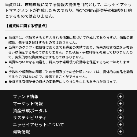
当資料は、市場環境に関する情報の提供を目的として、ニッセイアセッ
トマネジメントが作成したものであり、特定の有価証券等の勧誘を目的
とするものではありません。
【当資料に関する留意点】
当資料は、信頼できると考えられる情報に基づいて作成しておりますが、情報の正
確性、完全性を保証するものではありません。
当資料のグラフ・数値等はあくまでも過去の実績であり、将来の投資収益を示唆あ
るいは保証するものではありません。また税金・手数料等を考慮しておりませんの
で、実質的な投資成果を示すものではありません。
当資料のいかなる内容も、将来の市場環境の変動等を保証するものではありませ
ん。
手数料や報酬等の種類ごとの金額及びその合計額については、具体的な商品を勧誘
するものではないので、表示することができません。
投資する有価証券の価格の変動等により損失を生じるおそれがあります。
ファンド情報
ファンド情報TOP
マーケット情報
基準価額一覧
マーケット情報TOP
資産形成ポータル
ファンド検索
マーケット指数
資産形成ポータルTOP
サステナビリティ
ファンド比較
マーケットレポート
サステナビリティTOP
ニッセイアセットについて
決算カレンダー
コラム
資産形成サービス
サステナビリティ経営
海外休日カレンダー
ニッセイアセットについてTOP
最新情報
ファンドレポート
サステナブル投資
投資信託新商品のご案内
会社情報
Nダイレクト