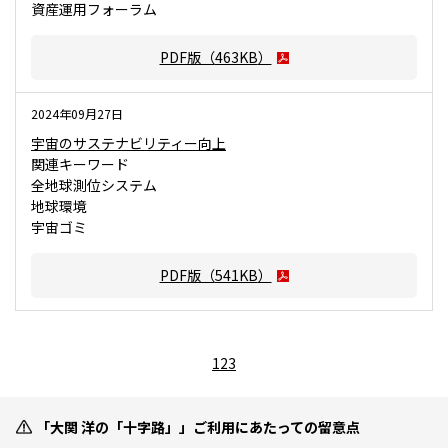
資産運用フォーラム
PDF版（
463KB
）
2024年09月27日
宇宙のサステナビリティー向上
関連キーワード
全地球測位システム
地球環境
宇宙ゴミ
PDF版（
541KB
）
1
2
3
「大関 洋の「十字路」」ご利用にあたっての留意点