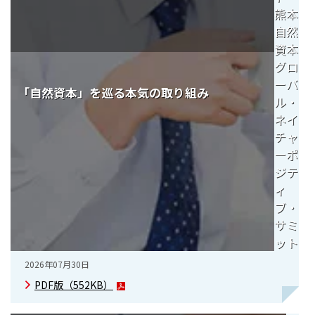
ニッセイアセットについてTOP
熊本
投資信託新商品のご案内
Goal Navi
SDGsとは？
ファンドレポート
最新情報
法人のお客さま
自然
会社情報
投資信託償還商品のご案内
資本
トップメッセージ
資産形成サポート
グロ
プレスリリース
採用情報
English
ちょこっと3分！ファンドシアター
ーバ
特別対談
「自然資本」を巡る本気の取り組み
NAMシティ
ル・
受賞歴
有価証券届出書の効力の発生の有無について
ネイ
サステナビリティ経営基本方針
検索したいキーワードを入力してください。
お問い合わせ
方針・その他開示情報
チャ
こだわりのインデックスファンド 購入・換金手数料なしシ
サステナビリティ推進体制
リーズ
ーポ
よくあるご質問
採用情報
ジテ
ニッセイアセットの重要課題
ィ
確定拠出年金について
投資の教室
公式キャラクターのご紹介
ブ・
サステナビリティへの取り組み
サミ
資産形成はじめるなら
確定拠出年金制度について
ット
サステナビリティレポート
確定拠出年金での商品の選び方について
2026年07月30日
サステナブル投資
PDF版（
552KB
）
確定拠出年金 基準価額一覧
日本版スチュワードシップ・コードへの対応