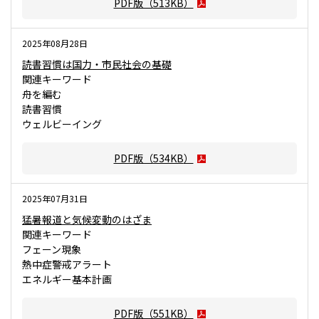
PDF版（
513KB
）
2025年08月28日
読書習慣は国力・市民社会の基礎
関連キーワード
舟を編む
読書習慣
ウェルビーイング
PDF版（
534KB
）
2025年07月31日
猛暑報道と気候変動のはざま
関連キーワード
フェーン現象
熱中症警戒アラート
エネルギー基本計画
PDF版（
551KB
）