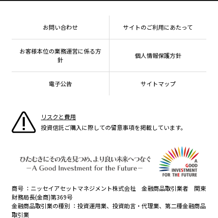
マーケットニュース
投資信託償還商品のご案内
プレスリリース
Goal Navi
商品ニュース
ちょこっと3分！ファンドシアター
受賞歴
おしらせ
有価証券届出書の効力の発生の有無について
方針・その他開示情報
メディア
お問い合わせ
サイトのご利用にあたって
資産形成サポート
こだわりのインデックスファンド 購入・換金手数料
採用情報
なしシリーズ
NAMシティ
公式キャラクターのご紹介
確定拠出年金について
お問い合わせ
お客様本位の業務運営に係る方
個人情報保護方針
よくあるご質問
針
投資の教室
電子公告
サイトマップ
リスクと費用
投資信託ご購入に際しての留意事項を掲載しています。
商号
ニッセイアセットマネジメント株式会社 金融商品取引業者 関東
財務局長(金商)第369号
金融商品取引業の種別
投資運用業、投資助言・代理業、第二種金融商品
取引業