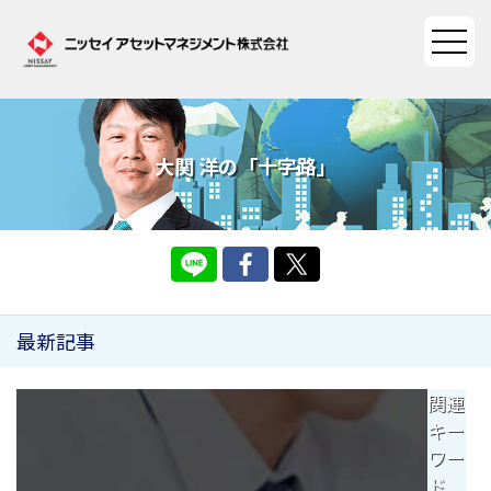
ファンド情報
大関 洋の「十字路」
ファンド情報TOP
マーケット情報
基準価額一覧
マーケット情報TOP
資産形成ポータル
ファンド検索
最新記事
マーケット指数
資産形成ポータルTOP
ファンド比較
サステナビリティ
マーケットレポート
関連
決算カレンダー
資産形成サービス
キー
サステナビリティTOP
大関 洋の「十字路」
ニッセイアセットについて
ワー
海外休日カレンダー
Nダイレクト
サステナビリティ経営
ド
コラム