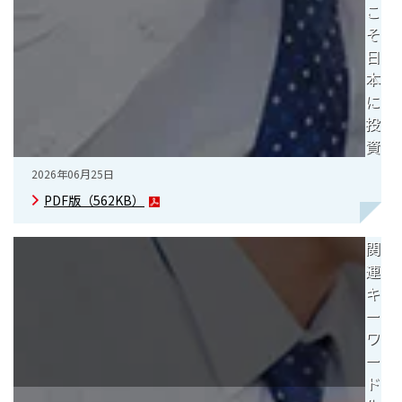
こ
そ
日
本
に
投
資
2026年06月25日
PDF版（
562KB
）
関
連
キ
ー
ワ
ー
ド