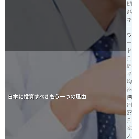
関
ESGへの取り組み
連
キ
議決権行使について
ー
ワ
国内株式議決権行使の方針と判断基準
ー
ド
サステナビリティレポート等
日
経
平
均
株
日本に投資すべきもう一つの理由
価
円
安
日
本
人