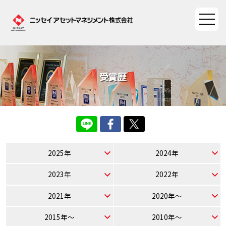
ファンド情報
受賞歴
ファンド情報TOP
マーケット情報
基準価額一覧
マーケット情報TOP
資産形成ポータル
ファンド検索
2025年
2024年
マーケット指数
資産形成ポータルTOP
ファンド比較
サステナビリティ
2023年
2022年
マーケットレポート
決算カレンダー
資産形成サービス
2021年
2020年～
サステナビリティTOP
大関 洋の「十字路」
ニッセイアセットについて
海外休日カレンダー
2015年～
2010年～
Nダイレクト
サステナビリティ経営
コラム