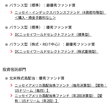
バランス型（標準）：
最優秀ファンド賞
ESGへの取り組み
ニッセイ・インデックスバランスファンド（4資産均等型）
＜購入・換金手数料なし＞
議決権行使について
バランス型（標準）：
優秀ファンド賞
国内株式議決権行使の方針と判断基準
DCニッセイワールドセレクトファンド（標準型）
サステナビリティレポート等
バランス型（株式・REIT中心）：
最優秀ファンド賞
DCニッセイワールドセレクトファンド（株式重視型）
投資信託部門
北米株式高配当：
優秀ファンド賞
ニッセイアメリカ高配当株ファンド（毎月決算型）【愛称：
USドリーム（毎月）】
ニッセイアメリカ高配当株ファンド（年2回決算型）【愛
称：USドリーム（年2回）】