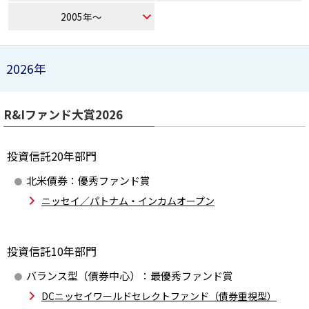
ニッセイアセットについてTOP
投資信託新商品のご案内
2005年～
Goal Navi
SDGsとは？
ファンドレポート
最新情報
法人のお客さま
会社情報
投資信託償還商品のご案内
トップメッセージ
資産形成サポート
2026年
プレスリリース
採用情報
English
ちょこっと3分！ファンドシアター
特別対談
NAMシティ
受賞歴
有価証券届出書の効力の発生の有無について
R&Iファンド大賞2026
サステナビリティ経営基本方針
検索したいキーワードを入力してください。
お問い合わせ
方針・その他開示情報
こだわりのインデックスファンド 購入・換金手数料なしシ
サステナビリティ推進体制
リーズ
投資信託20年部門
よくあるご質問
採用情報
ニッセイアセットの重要課題
北米債券：
優秀ファンド賞
確定拠出年金について
投資の教室
公式キャラクターのご紹介
ニッセイ／パトナム・インカムオープン
サステナビリティへの取り組み
資産形成はじめるなら
確定拠出年金制度について
サステナビリティレポート
投資信託10年部門
確定拠出年金での商品の選び方について
サステナブル投資
バランス型（債券中心）：
最優秀ファンド賞
確定拠出年金 基準価額一覧
DCニッセイワールドセレクトファンド（債券重視型）
日本版スチュワードシップ・コードへの対応