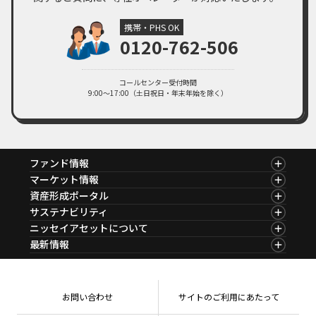
携帯・PHS OK
0120-762-506
コールセンター受付時間
9:00～17:00（土日祝日・年末年始を除く）
ファンド情報
ファンド情報TOP
マーケット情報
基準価額一覧
マーケット情報TOP
資産形成ポータル
ファンド検索
マーケット指数
資産形成ポータルTOP
サステナビリティ
ファンド比較
マーケットレポート
サステナビリティTOP
ニッセイアセットについて
決算カレンダー
コラム
資産形成サービス
サステナビリティ経営
海外休日カレンダー
ニッセイアセットについてTOP
最新情報
ファンドレポート
サステナブル投資
投資信託新商品のご案内
会社情報
Nダイレクト
マーケットニュース
投資信託償還商品のご案内
プレスリリース
Goal Navi
商品ニュース
ちょこっと3分！ファンドシアター
受賞歴
おしらせ
有価証券届出書の効力の発生の有無について
方針・その他開示情報
メディア
お問い合わせ
サイトのご利用にあたって
資産形成サポート
こだわりのインデックスファンド 購入・換金手数料
採用情報