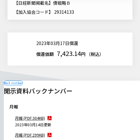
【日経新聞掲載名】債戦略Ｂ
ニッセイアセットについてTOP
投資信託新商品のご案内
Goal Navi
SDGsとは？
【加入協会コード】 29314133
ファンドレポート
最新情報
法人のお客さま
会社情報
投資信託償還商品のご案内
トップメッセージ
資産形成サポート
プレスリリース
採用情報
English
ちょこっと3分！ファンドシアター
特別対談
NAMシティ
2023年03月17日償還
受賞歴
有価証券届出書の効力の発生の有無について
7,423.14
サステナビリティ経営基本方針
償還価額
円 （税込）
検索したいキーワードを入力してください。
お問い合わせ
方針・その他開示情報
こだわりのインデックスファンド 購入・換金手数料なしシ
サステナビリティ推進体制
リーズ
よくあるご質問
採用情報
ニッセイアセットの重要課題
確定拠出年金について
投資の教室
公式キャラクターのご紹介
開示資料バックナンバー
サステナビリティへの取り組み
資産形成はじめるなら
確定拠出年金制度について
月報
サステナビリティレポート
確定拠出年金での商品の選び方について
月報 (PDF:304KB)
サステナブル投資
2023年03月14日更新
確定拠出年金 基準価額一覧
月報 (PDF:299KB)
日本版スチュワードシップ・コードへの対応