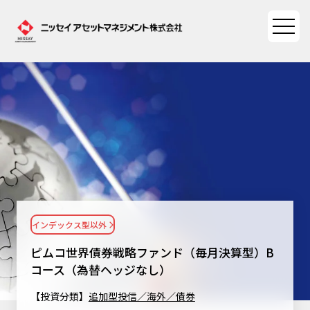
ファンド情報
ファンド情報TOP
マーケット情報
基準価額一覧
マーケット情報TOP
資産形成ポータル
ファンド検索
マーケット指数
インデックス型以外
資産形成ポータルTOP
ファンド比較
サステナビリティ
マーケットレポート
ピムコ世界債券戦略ファンド（毎月決算型）B
決算カレンダー
資産形成サービス
コース（為替ヘッジなし）
サステナビリティTOP
大関 洋の「十字路」
ニッセイアセットについて
海外休日カレンダー
【投資分類】
追加型投信／海外／債券
Nダイレクト
サステナビリティ経営
コラム