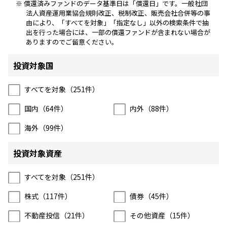
償還済みファンドのデータ基準日は「償還日」です。一般社団
ニッセイアセットについてTOP
投資信託新商品のご案内
法人資産運用業協会規則改正、税制改正、販売会社合併等の事
Goal Navi
SDGsとは？
ファンドレポート
最新情報
法人のお客さま
由により、「すべてを対象」「指定なし」以外の検索条件で抽
会社情報
出を行った場合には、一部の償還ファンドが含まれない場合が
投資信託償還商品のご案内
トップメッセージ
資産形成サポート
ありますのでご留意ください。
プレスリリース
採用情報
English
ちょこっと3分！ファンドシアター
特別対談
投資対象国
NAMシティ
受賞歴
有価証券届出書の効力の発生の有無について
サステナビリティ経営基本方針
すべてを対象（
251
件）
検索したいキーワードを入力してください。
お問い合わせ
方針・その他開示情報
こだわりのインデックスファンド 購入・換金手数料なしシ
サステナビリティ推進体制
国内（
64
件）
内外（
88
件）
リーズ
よくあるご質問
採用情報
海外（
99
件）
ニッセイアセットの重要課題
確定拠出年金について
投資の教室
公式キャラクターのご紹介
サステナビリティへの取り組み
投資対象資産
資産形成はじめるなら
確定拠出年金制度について
サステナビリティレポート
すべてを対象（
251
件）
確定拠出年金での商品の選び方について
株式（
117
件）
債券（
45
件）
サステナブル投資
確定拠出年金 基準価額一覧
不動産投信（
21
件）
その他資産（
15
件）
日本版スチュワードシップ・コードへの対応