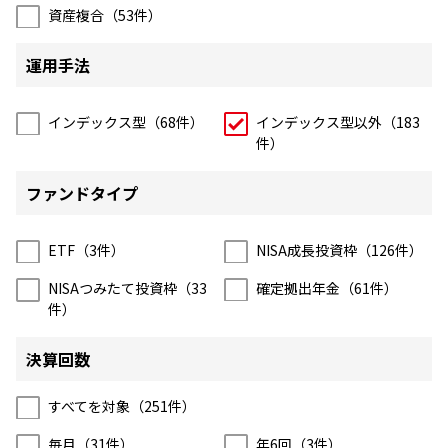
資産複合（
53
件）
ESGへの取り組み
運用手法
議決権行使について
国内株式議決権行使の方針と判断基準
インデックス型（
68
件）
インデックス型以外（
183
件）
サステナビリティレポート等
ファンドタイプ
ETF（
3
件）
NISA成長投資枠（
126
件）
NISAつみたて投資枠（
33
確定拠出年金（
61
件）
件）
決算回数
すべてを対象（
251
件）
毎月（
31
件）
年6回（
3
件）