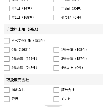
年4回（
14
件）
年2回（
35
件）
年1回（
168
件）
その他（
0
件）
手数料上限（税込）
すべてを対象（
251
件）
0%（
108
件）
1%未満（
108
件）
2%未満（
117
件）
3%未満（
157
件）
4%未満（
245
件）
4%以上（
0
件）
取扱販売会社
指定なし
証券会社
銀行
その他