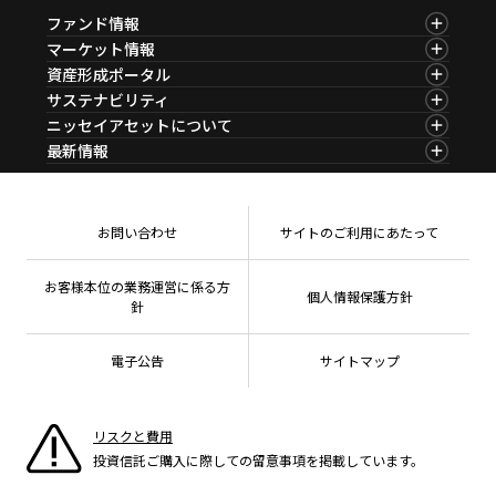
ファンド情報
ファンド情報TOP
マーケット情報
基準価額一覧
マーケット情報TOP
資産形成ポータル
ファンド検索
マーケット指数
資産形成ポータルTOP
サステナビリティ
ファンド比較
マーケットレポート
サステナビリティTOP
ニッセイアセットについて
決算カレンダー
コラム
資産形成サービス
サステナビリティ経営
海外休日カレンダー
ニッセイアセットについてTOP
最新情報
ファンドレポート
サステナブル投資
投資信託新商品のご案内
会社情報
Nダイレクト
マーケットニュース
投資信託償還商品のご案内
プレスリリース
Goal Navi
商品ニュース
ちょこっと3分！ファンドシアター
受賞歴
おしらせ
有価証券届出書の効力の発生の有無について
方針・その他開示情報
メディア
お問い合わせ
サイトのご利用にあたって
資産形成サポート
こだわりのインデックスファンド 購入・換金手数料
採用情報
なしシリーズ
NAMシティ
公式キャラクターのご紹介
確定拠出年金について
お問い合わせ
お客様本位の業務運営に係る方
個人情報保護方針
よくあるご質問
針
投資の教室
電子公告
サイトマップ
リスクと費用
投資信託ご購入に際しての留意事項を掲載しています。