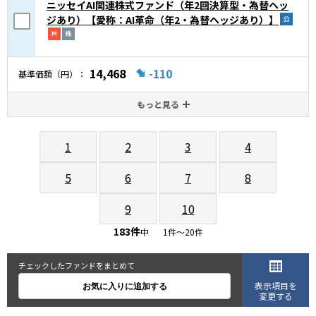
ニッセイAI関連株式ファンド（年2回決算型・為替ヘッ
ジあり）【愛称：AI革命（年2・為替ヘッジあり）】
14,468
-110
基準価額（円）
もっと見る
1
2
3
4
5
6
7
8
9
10
183
件
中
1件～20
件
チェックしたファンドをまとめて
表示項目を
変更する