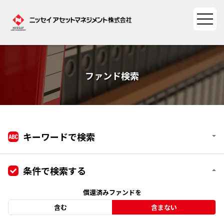
ファンド情報
ファンド検索
ファンド情報TOP
マーケット情報
基準価額一覧
マーケット情報TOP
キーワードで検索
資産形成ポータル
ファンド検索
マーケット指数
資産形成ポータルTOP
ファンド比較
条件で検索する
サステナビリティ
マーケットレポート
決算カレンダー
資産形成サービス
償還済みファンドを
サステナビリティTOP
大関 洋の「十字路」
ニッセイアセットについて
含む
含まない
海外休日カレンダー
Nダイレクト
サステナビリティ経営
コラム