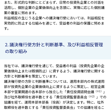
また、形式的な判断にとどまらず、日常の投資先企業との対話を
ESGへの取り組み
活用し、個別企業の企業価値向上を念頭に、実情に応じた個別議
案の審査に努めます。
利益相反の生じうる企業への議決権行使においては、利益相反を
議決権行使について
実効的に防止する仕組みを通じて、受益者の利益の保護に努めま
す。
国内株式議決権行使の方針と判断基準
サステナビリティレポート等
2. 議決権行使方針と判断基準、及び利益相反管理
の取り組み
当社では、議決権行使を通じて、受益者の利益（投資先企業の企
業価値向上または毀損防止）に資するよう、議決権行使に関する
方針と判断基準を策定しています。
議決権行使の方針と判断基準については、運用本部内の株式運用
部が投資先企業の企業価値向上に資するように策定し、経営企画
本部や営業関連の各本部から独立した「責任投資諮問会議
（※1）
」
及び社外取締役を過半数とする「責任投資監督委員会
（※2）
」での
協議を経て、運用本部本部長（役員）が決定します。特に、社外
取締役を過半数とする「責任投資監督委員会」での協議を経るこ