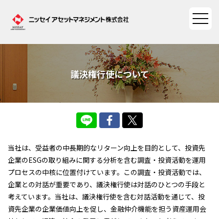
ファンド情報
議決権行使について
ファンド情報TOP
マーケット情報
基準価額一覧
マーケット情報TOP
資産形成ポータル
ファンド検索
当社は、受益者の中長期的なリターン向上を目的として、投資先
マーケット指数
企業のESGの取り組みに関する分析を含む調査・投資活動を運用
資産形成ポータルTOP
ファンド比較
サステナビリティ
プロセスの中核に位置付けています。この調査・投資活動では、
マーケットレポート
企業との対話が重要であり、議決権行使は対話のひとつの手段と
決算カレンダー
資産形成サービス
サステナビリティTOP
大関 洋の「十字路」
考えています。当社は、議決権行使を含む対話活動を通じて、投
ニッセイアセットについて
海外休日カレンダー
資先企業の企業価値向上を促し、金融仲介機能を担う資産運用会
Nダイレクト
サステナビリティ経営
コラム