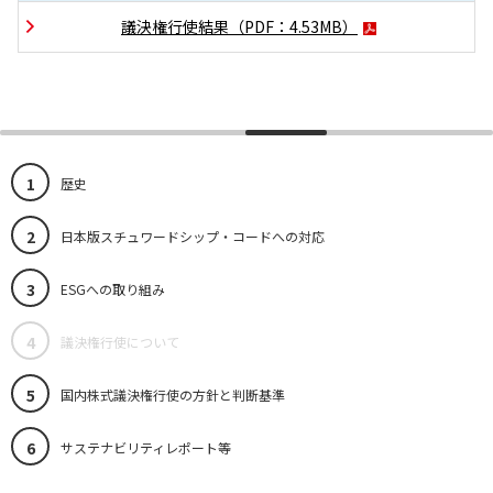
議決権行使結果
（PDF：
4.53MB
）
1
歴史
2
日本版スチュワードシップ・コードへの対応
3
ESGへの取り組み
4
議決権行使について
5
国内株式議決権行使の方針と判断基準
6
サステナビリティレポート等