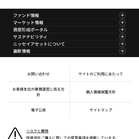
ファンド情報
ファンド情報TOP
マーケット情報
基準価額一覧
マーケット情報TOP
資産形成ポータル
ファンド検索
マーケット指数
資産形成ポータルTOP
サステナビリティ
ファンド比較
マーケットレポート
サステナビリティTOP
ニッセイアセットについて
決算カレンダー
コラム
資産形成サービス
サステナビリティ経営
海外休日カレンダー
ニッセイアセットについてTOP
最新情報
ファンドレポート
サステナブル投資
投資信託新商品のご案内
会社情報
Nダイレクト
マーケットニュース
投資信託償還商品のご案内
プレスリリース
Goal Navi
商品ニュース
ちょこっと3分！ファンドシアター
受賞歴
おしらせ
有価証券届出書の効力の発生の有無について
方針・その他開示情報
メディア
お問い合わせ
サイトのご利用にあたって
資産形成サポート
こだわりのインデックスファンド 購入・換金手数料
採用情報
なしシリーズ
NAMシティ
公式キャラクターのご紹介
確定拠出年金について
お問い合わせ
お客様本位の業務運営に係る方
個人情報保護方針
よくあるご質問
針
投資の教室
電子公告
サイトマップ
リスクと費用
投資信託ご購入に際しての留意事項を掲載しています。