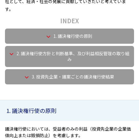
社として、経済・社会の発展に貢献していきたいと考えていま
ニッセイアセットについてTOP
投資信託新商品のご案内
す。
Goal Navi
SDGsとは？
ファンドレポート
最新情報
法人のお客さま
会社情報
INDEX
投資信託償還商品のご案内
トップメッセージ
資産形成サポート
プレスリリース
採用情報
English
ちょこっと3分！ファンドシアター
1. 議決権行使の原則
特別対談
NAMシティ
受賞歴
有価証券届出書の効力の発生の有無について
サステナビリティ経営基本方針
2. 議決権行使方針と判断基準、及び利益相反管理の取り組
検索したいキーワードを入力してください。
お問い合わせ
み
方針・その他開示情報
こだわりのインデックスファンド 購入・換金手数料なしシ
サステナビリティ推進体制
リーズ
よくあるご質問
採用情報
3. 投資先企業・議案ごとの議決権行使結果
ニッセイアセットの重要課題
確定拠出年金について
投資の教室
公式キャラクターのご紹介
サステナビリティへの取り組み
資産形成はじめるなら
確定拠出年金制度について
サステナビリティレポート
1. 議決権行使の原則
確定拠出年金での商品の選び方について
サステナブル投資
確定拠出年金 基準価額一覧
議決権行使においては、受益者のみの利益（投資先企業の企業価
日本版スチュワードシップ・コードへの対応
値向上または毀損防止）を考慮します。