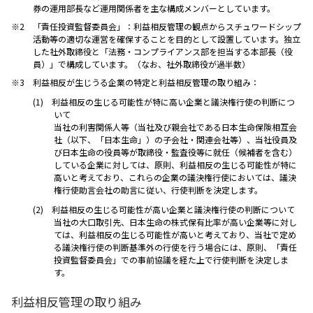
券の運用部長など運用関係者を主な構成メンバーとしています。
「責任投資監督委員会」：利益相反管理の観点からスチュワードシップ
活動等の適切な運営を確保することを目的として設置しています。独立
した社外取締役と「法務・コンプライアンス部を担当する本部長（役
員）」で構成しています。（なお、社外取締役が過半数）
利益相反が生じうる企業の特定と利益相反管理の取り組み：
利益相反の生じる可能性が特に高い企業と議決権行使の判断につ
いて
当社の利害関係人等（当社及び親会社である日本生命保険相互会
社（以下、「日本生命」）の子会社・関連会社等）、当社役員及
び日本生命の役員等が取締役・監査役等に就任（候補者を含む）
している企業に対しては、原則、利益相反の生じる可能性が特に
高いと考えており、これらの企業の議決権行使においては、議決
権行使助言会社の助言に従い、行使判断を決定します。
利益相反の生じる可能性が高い企業と議決権行使の判断について
当社の大口取引先、日本生命の株式保有比率が高い企業等に対し
ては、利益相反の生じる可能性が高いと考えており、当社で定め
る議決権行使の判断基準外の行使を行う場合には、原則、「責任
投資監督委員会」での事前協議を経た上で行使判断を決定しま
す。
利益相反管理の取り組み