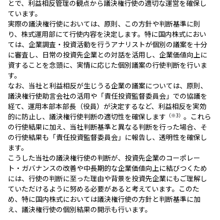
とで、利益相反管理の観点から議決権行使の適切な運営を確保し
ています。
実際の議決権行使においては、原則、この方針や判断基準に則
り、株式運用部にて行使内容を決定します。特に国内株式におい
ては、企業調査・投資活動を行うアナリストが個別の議案を十分
に審査し、日常の投資先企業との対話を活用し、企業価値向上に
資することを念頭に、実情に応じた個別議案の行使判断を行いま
す。
なお、当社と利益相反が生じうる企業の議案については、原則、
議決権行使助言会社の活用や「責任投資監督委員会」での協議を
経て、運用本部本部長（役員）が決定するなど、利益相反を実効
的に防止し、議決権行使判断の適切性を確保します
（※3）
。これら
の行使結果に加え、当社判断基準と異なる判断を行った場合、そ
の行使結果も「責任投資監督委員会」に報告し、透明性を確保し
ます。
こうした当社の議決権行使の判断が、投資先企業のコーポレー
ト・ガバナンスの改善や中長期的な企業価値向上に結びつくため
には、行使の判断に至った理由や背景を投資先企業にもご理解し
ていただけるように努める必要があると考えています。このた
め、特に国内株式においては議決権行使の方針と判断基準に加
え、議決権行使の個別結果の開示も行います。