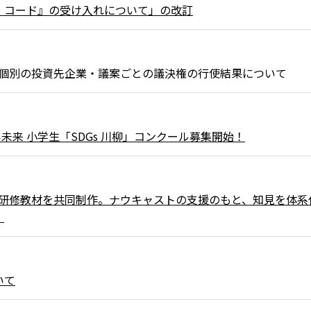
・コード』の受け入れについて」の改訂
ける個別の投資先企業・議案ごとの議決権の行使結果について
い未来 ⼩学⽣「SDGs 川柳」コンクール募集開始！
I研修教材を共同制作。ナウキャストの支援のもと、知見を体系
。
いて