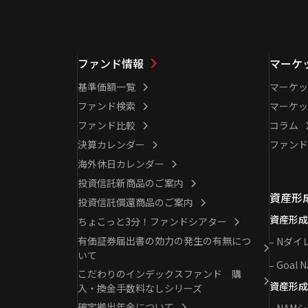
ファンド情報
マーケ
基準価額一覧
マーケッ
ファンド検索
マーケッ
ファンド比較
コラム
決算カレンダー
ファンド
海外休日カレンダー
投資信託新商品のご案内
資産形
投資信託償還商品のご案内
資産形成
ちょこっと3分！ファンドシアター
有価証券届出書の効力の発生の有無につ
Nダイ
いて
Goal N
こだわりのインデックスファンド 購
資産形成
入・換金手数料なしシリーズ
確定拠出年金について