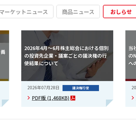
マーケットニュース
商品ニュース
おしらせ
2026年4月～6月株主総会における個別
当
る義
の投資先企業・議案ごとの議決権の行
の
使結果について
へ
2026年07月28日
2
議決権行使
PDF版
(1,468KB)