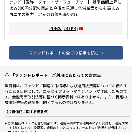
ァンド【愛称：フォー・ザ・フューチャー】 基準価額上昇に
よる300円分配の実施と今後の見通し②供給面からも高まる
再エネの魅力！足元の政策も追い風」
PDF版
(741KB)
ファンドレポートの全ての記事を読む
「ファンドレポート」ご利用にあたっての留意点
当資料は、ファンドに関連する情報および運用状況等についてお伝えす
ることを目的として、ニッセイアセットマネジメントが作成したもので
す。金融商品取引法等に基づく開示資料ではありません。また、特定の
有価証券等の勧誘を目的とするものではありません。
【投資信託に関する留意点】
投資信託はリスクを含む商品です。運用実績は市場環境等により変動し、運用成果
（損益）はすべて投資家の皆様のものとなります。元本および利回りが保証された