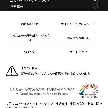
ニッセイアセットについて
決算カレンダー
コラム
資産形成サービス
サステナビリティ経営
海外休日カレンダー
ニッセイアセットについてTOP
最新情報
ファンドレポート
サステナブル投資
投資信託新商品のご案内
会社情報
Nダイレクト
マーケットニュース
投資信託償還商品のご案内
プレスリリース
Goal Navi
商品ニュース
ちょこっと3分！ファンドシアター
受賞歴
おしらせ
有価証券届出書の効力の発生の有無について
方針・その他開示情報
メディア
お問い合わせ
サイトのご利用にあたって
資産形成サポート
こだわりのインデックスファンド 購入・換金手数料
採用情報
なしシリーズ
NAMシティ
公式キャラクターのご紹介
確定拠出年金について
お問い合わせ
お客様本位の業務運営に係る方
個人情報保護方針
よくあるご質問
針
投資の教室
電子公告
サイトマップ
リスクと費用
投資信託ご購入に際しての留意事項を掲載しています。
商号
ニッセイアセットマネジメント株式会社 金融商品取引業者 関東
財務局長(金商)第369号