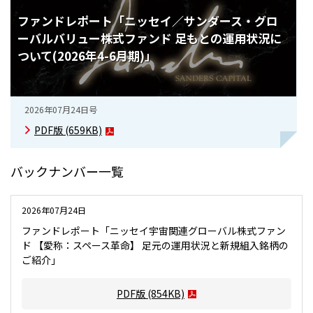
ファンドレポート「ニッセイ／サンダース・グロ
ESGへの取り組み
ーバルバリュー株式ファンド 足もとの運用状況に
議決権行使について
ついて(2026年4-6月期)」
国内株式議決権行使の方針と判断基準
2026年07月24日号
サステナビリティレポート等
PDF版
(659KB)
バックナンバー一覧
2026年07月24日
ファンドレポート「ニッセイ宇宙関連グローバル株式ファン
ド 【愛称：スペース革命】 足元の運用状況と新規組入銘柄の
ご紹介」
PDF版
(854KB)