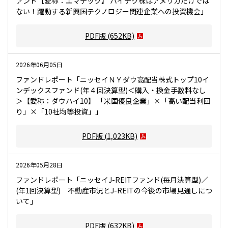
ァンド【愛称：エマテック】 ハイテク株はアメリカだけでは
ない！躍動する新興国テクノロジー関連企業への投資機会」
PDF版
(652KB)
2026年06月05日
ファンドレポート「ニッセイＮＹダウ高配当株式トップ10イ
ンデックスファンド(年４回決算型)＜購入・換金手数料なし
＞【愛称：ダウハイ10】 「米国優良企業」×「高い配当利回
り」×「10社均等投資」」
PDF版
(1,023KB)
2026年05月28日
ファンドレポート「ニッセイJ-REITファンド(毎月決算型)／
(年1回決算型) 不動産市況とJ-REITの今後の市場見通しにつ
いて」
PDF版
(632KB)