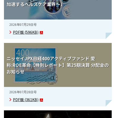
ニッセイアセットについてTOP
加速するヘルスケア業界～」
投資信託新商品のご案内
Goal Navi
SDGsとは？
ファンドレポート
最新情報
法人のお客さま
会社情報
投資信託償還商品のご案内
トップメッセージ
資産形成サポート
2026年07月29日号
プレスリリース
採用情報
English
ちょこっと3分！ファンドシアター
PDF版
(596KB)
特別対談
NAMシティ
受賞歴
有価証券届出書の効力の発生の有無について
サステナビリティ経営基本方針
検索したいキーワードを入力してください。
お問い合わせ
方針・その他開示情報
こだわりのインデックスファンド 購入・換金手数料なしシ
サステナビリティ推進体制
リーズ
ニッセイJPX日経400アクティブファンド 愛
よくあるご質問
採用情報
称:ROE革命【特別レポート】第25期決算 分配金の
ニッセイアセットの重要課題
確定拠出年金について
お知らせ
投資の教室
公式キャラクターのご紹介
サステナビリティへの取り組み
資産形成はじめるなら
確定拠出年金制度について
サステナビリティレポート
2026年07月28日号
確定拠出年金での商品の選び方について
PDF版
(361KB)
サステナブル投資
確定拠出年金 基準価額一覧
日本版スチュワードシップ・コードへの対応