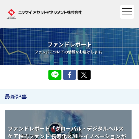
ファンドレポート
ファンド情報
ファンドについての情報をお届けします。
ファンド情報TOP
マーケット情報
基準価額一覧
マーケット情報TOP
資産形成ポータル
ファンド検索
最新記事
マーケット指数
資産形成ポータルTOP
ファンド比較
サステナビリティ
マーケットレポート
決算カレンダー
資産形成サービス
サステナビリティTOP
大関 洋の「十字路」
ニッセイアセットについて
ファンドレポート「グローバル・デジタルヘルス
海外休日カレンダー
ケア株式ファンド 長寿化×AI ～イノベーションが
Nダイレクト
サステナビリティ経営
コラム