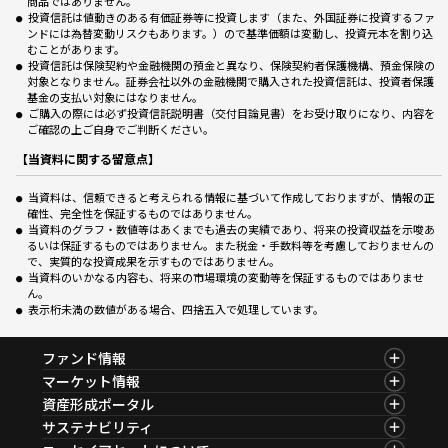
商品ではありません。
投資信託は値動きのある有価証券等に投資します（また、外国証券に投資するファ
ンドには為替変動リスクもあります。）ので基準価額は変動し、投資元本を割り込
むことがあります。
投資信託は保険契約や金融機関の預金と異なり、保険契約者保護機構、預金保険の
対象となりません。証券会社以外の金融機関で購入された投資信託は、投資者保護
基金の支払い対象にはなりません。
ご購入の際には必ず投資信託説明書（交付目論見書）をお受け取りになり、内容を
ご確認の上ご自身でご判断ください。
【当資料に関する留意点】
当資料は、信頼できると考えられる情報に基づいて作成しておりますが、情報の正
確性、完全性を保証するものではありません。
当資料のグラフ・数値等はあくまでも過去の実績であり、将来の投資収益を示唆あ
るいは保証するものではありません。また税金・手数料等を考慮しておりませんの
で、実質的な投資成果を示すものではありません。
当資料のいかなる内容も、将来の市場環境の変動等を保証するものではありませ
ん。
表示桁未満の数値がある場合、四捨五入で処理しています。
ファンド情報
ファンド情報TOP
マーケット情報
基準価額一覧
マーケット情報TOP
資産形成ポータル
ファンド検索
マーケット指数
資産形成ポータルTOP
サステナビリティ
ファンド比較
マーケットレポート
サステナビリティTOP