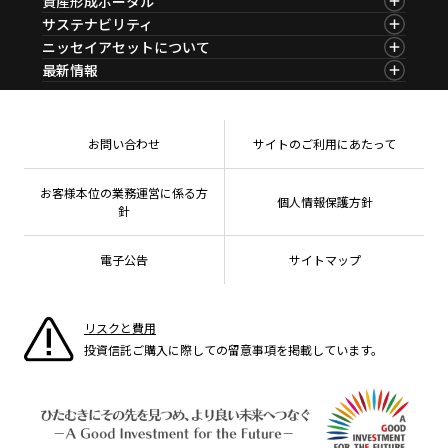
資産形成ポータル
ファンド検索
マーケット指数
資産形成ポータルTOP
サステナビリティ
ファンド比較
マーケットレポート
サステナビリティTOP
ニッセイアセットについて
決算カレンダー
コラム
資産形成サービス
サステナビリティ経営
海外休日カレンダー
ニッセイアセットについてTOP
最新情報
ファンドレポート
サステナブル投資
投資信託新商品のご案内
会社情報
Nダイレクト
マーケットニュース
投資信託償還商品のご案内
プレスリリース
Goal Navi
商品ニュース
ちょこっと3分！ファンドシアター
受賞歴
おしらせ
有価証券届出書の効力の発生の有無について
方針・その他開示情報
メディア
お問い合わせ
サイトのご利用にあたって
資産形成サポート
こだわりのインデックスファンド 購入・換金手数料
採用情報
なしシリーズ
NAMシティ
公式キャラクターのご紹介
確定拠出年金について
お問い合わせ
お客様本位の業務運営に係る方
個人情報保護方針
よくあるご質問
針
投資の教室
電子公告
サイトマップ
リスクと費用
投資信託ご購入に際しての留意事項を掲載しています。