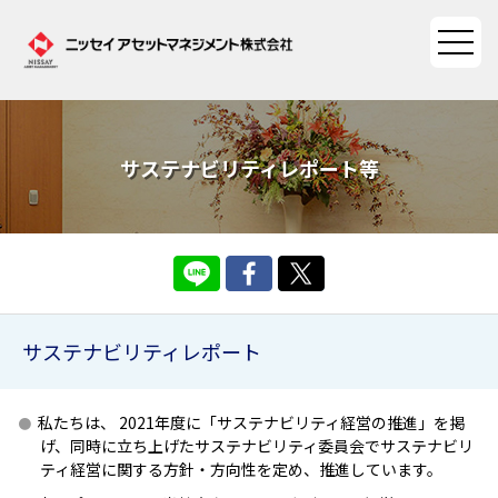
ファンド情報
サステナビリティレポート等
ファンド情報TOP
マーケット情報
基準価額一覧
マーケット情報TOP
資産形成ポータル
ファンド検索
マーケット指数
サステナビリティレポート
資産形成ポータルTOP
ファンド比較
サステナビリティ
マーケットレポート
私たちは、 2021年度に「サステナビリティ経営の推進」を掲
決算カレンダー
資産形成サービス
サステナビリティTOP
大関 洋の「十字路」
げ、同時に立ち上げたサステナビリティ委員会でサステナビリ
ニッセイアセットについて
ティ経営に関する方針・方向性を定め、推進しています。
海外休日カレンダー
Nダイレクト
サステナビリティ経営
コラム