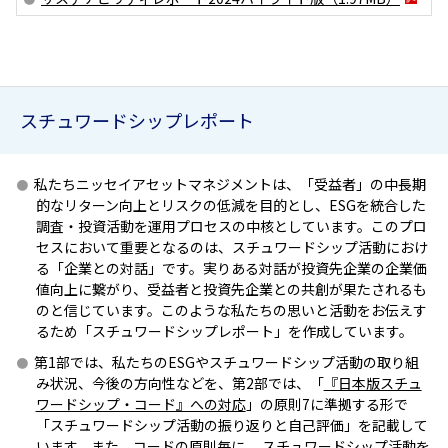
ESGへの取り組み
議決権行使について
スチュワードシップレポート
国内株式議決権行使の方針と判断基準
サステナビリティレポート等
私たちニッセイアセットマネジメントは、「受益者」の中長期
的なリターン向上とリスクの低減を目的とし、ESGを統合した
調査・投資活動を運用プロセスの中核としています。このプロ
セスにおいて重要となるのは、スチュワードシップ活動におけ
る「企業との対話」です。実りある対話が投資先企業の企業価
値向上に繋がり、受益者と投資先企業との共創が果たされるも
のと信じています。このような私たちの思いと活動をお伝えす
るため「スチュワードシップレポート」を作成しています。
第1部では、私たちのESGやスチュワードシップ活動の取り組
み状況、今後の方向性などを、第2部では、「
『日本版スチュ
ワードシップ・コード』への対応
」の原則7に準拠する形で
「スチュワードシップ活動の振り返りと自己評価」を記載して
います。また、コードの原則毎に 、スチュワードシップ活動を