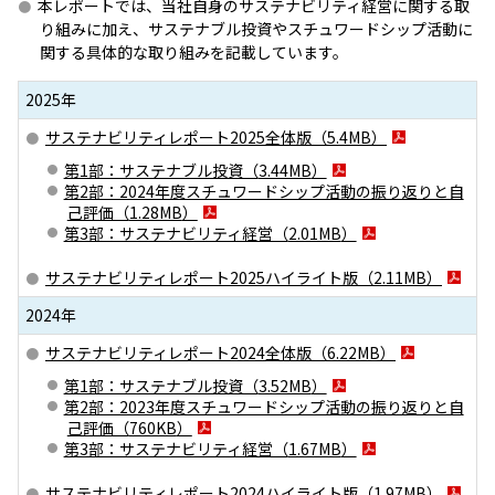
本レポートでは、当社自身のサステナビリティ経営に関する取
ニッセイアセットについてTOP
投資信託新商品のご案内
り組みに加え、サステナブル投資やスチュワードシップ活動に
Goal Navi
SDGsとは？
ファンドレポート
最新情報
法人のお客さま
関する具体的な取り組みを記載しています。
会社情報
投資信託償還商品のご案内
トップメッセージ
資産形成サポート
2025年
プレスリリース
採用情報
English
ちょこっと3分！ファンドシアター
サステナビリティレポート2025全体版（
特別対談
5.4MB
）
NAMシティ
受賞歴
第1部：サステナブル投資（
3.44MB
）
有価証券届出書の効力の発生の有無について
サステナビリティ経営基本方針
第2部：2024年度スチュワードシップ活動の振り返りと自
検索したいキーワードを入力してください。
お問い合わせ
方針・その他開示情報
己評価（
1.28MB
）
こだわりのインデックスファンド 購入・換金手数料なしシ
第3部：サステナビリティ経営（
2.01MB
）
サステナビリティ推進体制
リーズ
よくあるご質問
採用情報
サステナビリティレポート2025ハイライト版（
2.11MB
）
ニッセイアセットの重要課題
確定拠出年金について
投資の教室
公式キャラクターのご紹介
2024年
サステナビリティへの取り組み
サステナビリティレポート2024全体版（
6.22MB
）
資産形成はじめるなら
確定拠出年金制度について
サステナビリティレポート
第1部：サステナブル投資（
3.52MB
）
確定拠出年金での商品の選び方について
第2部：2023年度スチュワードシップ活動の振り返りと自
己評価（
760KB
）
サステナブル投資
第3部：サステナビリティ経営（
1.67MB
）
確定拠出年金 基準価額一覧
日本版スチュワードシップ・コードへの対応
サステナビリティレポート2024ハイライト版（
1.97MB
）