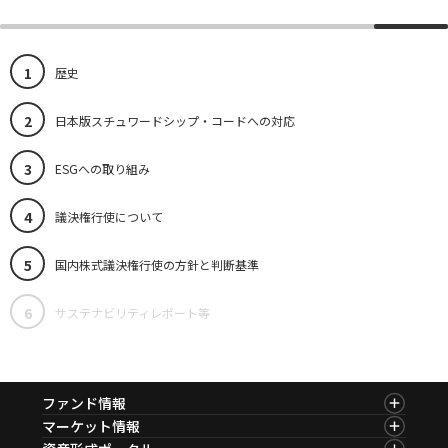
1
歴史
2
日本版スチュワードシップ・コードへの対応
3
ESGへの取り組み
4
議決権行使について
5
国内株式議決権行使の方針と判断基準
6
サステナビリティレポート等
ファンド情報
ファンド情報TOP
マーケット情報
基準価額一覧
マーケット情報TOP