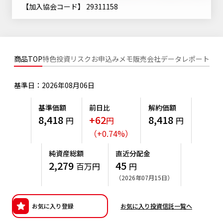
ニッセイアセットについてTOP
【加入協会コード】 29311158
投資信託新商品のご案内
Goal Navi
SDGsとは？
ファンドレポート
最新情報
法人のお客さま
会社情報
投資信託償還商品のご案内
トップメッセージ
資産形成サポート
プレスリリース
採用情報
English
ちょこっと3分！ファンドシアター
商品TOP
特色
投資リスク
お申込みメモ
販売会社
データ
レポート
特別対談
NAMシティ
受賞歴
有価証券届出書の効力の発生の有無について
サステナビリティ経営基本方針
基準日：2026年08月06日
検索したいキーワードを入力してください。
お問い合わせ
方針・その他開示情報
こだわりのインデックスファンド 購入・換金手数料なしシ
サステナビリティ推進体制
基準価額
前日比
解約価額
リーズ
よくあるご質問
8,418
+62
8,418
採用情報
円
円
円
ニッセイアセットの重要課題
（
+
0.74
%
）
確定拠出年金について
投資の教室
公式キャラクターのご紹介
サステナビリティへの取り組み
純資産総額
直近分配金
資産形成はじめるなら
確定拠出年金制度について
2,279
45
百万円
円
サステナビリティレポート
（2026年07月15日）
確定拠出年金での商品の選び方について
サステナブル投資
確定拠出年金 基準価額一覧
お気に入り登録
お気に入り投資信託一覧へ
日本版スチュワードシップ・コードへの対応