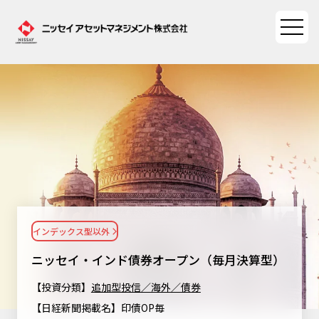
ファンド情報
ファンド情報TOP
マーケット情報
基準価額一覧
マーケット情報TOP
資産形成ポータル
ファンド検索
マーケット指数
インデックス型以外
資産形成ポータルTOP
ファンド比較
サステナビリティ
マーケットレポート
ニッセイ・インド債券オープン（毎月決算型）
決算カレンダー
資産形成サービス
サステナビリティTOP
大関 洋の「十字路」
【投資分類】
追加型投信／海外／債券
ニッセイアセットについて
海外休日カレンダー
【日経新聞掲載名】印債OP毎
Nダイレクト
サステナビリティ経営
コラム