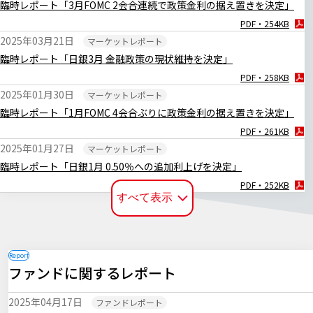
臨時レポート「3月FOMC 2会合連続で政策金利の据え置きを決定」
PDF・254KB
2025年03月21日
マーケットレポート
臨時レポート「日銀3月 金融政策の現状維持を決定」
PDF・258KB
2025年01月30日
マーケットレポート
臨時レポート「1月FOMC 4会合ぶりに政策金利の据え置きを決定」
PDF・261KB
2025年01月27日
マーケットレポート
臨時レポート「日銀1月 0.50％への追加利上げを決定」
PDF・252KB
すべて表示
2024年12月20日
マーケットレポート
臨時レポート「日銀12月 金融政策の現状維持を決定」
PDF・255KB
2024年12月19日
マーケットレポート
ファンドに関するレポート
臨時レポート「12月FOMC 3会合連続で利下げを決定」
PDF・256KB
2025年04月17日
ファンドレポート
2024年11月08日
マーケットレポート