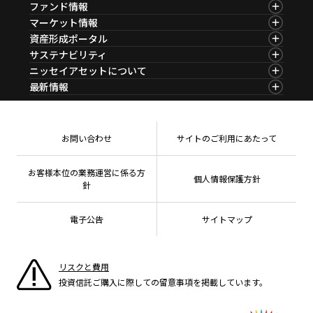
ファンド情報
ファンド情報TOP
マーケット情報
基準価額一覧
マーケット情報TOP
資産形成ポータル
ファンド検索
マーケット指数
資産形成ポータルTOP
サステナビリティ
ファンド比較
マーケットレポート
サステナビリティTOP
ニッセイアセットについて
決算カレンダー
コラム
資産形成サービス
サステナビリティ経営
海外休日カレンダー
ニッセイアセットについてTOP
最新情報
ファンドレポート
サステナブル投資
投資信託新商品のご案内
会社情報
Nダイレクト
マーケットニュース
投資信託償還商品のご案内
プレスリリース
Goal Navi
商品ニュース
ちょこっと3分！ファンドシアター
受賞歴
おしらせ
有価証券届出書の効力の発生の有無について
方針・その他開示情報
メディア
お問い合わせ
サイトのご利用にあたって
資産形成サポート
こだわりのインデックスファンド 購入・換金手数料
採用情報
なしシリーズ
NAMシティ
公式キャラクターのご紹介
確定拠出年金について
お問い合わせ
お客様本位の業務運営に係る方
個人情報保護方針
よくあるご質問
針
投資の教室
電子公告
サイトマップ
リスクと費用
投資信託ご購入に際しての留意事項を掲載しています。