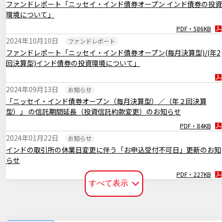
ファンドレポート「ニッセイ・インド債券オープン インド債券の投資
臨時レポート「11月FOMC 2会合連続で利下げを決定」
環境について」
PDF・262KB
PDF・586KB
2024年11月01日
マーケットレポート
2024年10月10日
ファンドレポート
臨時レポート「日銀10月 金融政策の現状維持を決定」
ファンドレポート「ニッセイ・インド債券オープン(毎月決算型)/(年2
PDF・269KB
回決算型)インド債券の投資環境について」
2024年09月19日
マーケットレポート
臨時レポート「9月FOMC 約4年半ぶりとなる利下げを決定」
2024年09月13日
お知らせ
PDF・260KB
「ニッセイ・インド債券オープン（毎月決算型）／（年２回決算
型）」 の信託期間延長（投資信託約款変更）のお知らせ
2024年08月06日
マーケットレポート
臨時レポート「米国の景気減速懸念から金融市場は不安定な展開に」
PDF・84KB
2024年01月22日
お知らせ
PDF・254KB
インドの取引所の休業日変更に伴う「お申込受付不可日」更新のお知
らせ
PDF・227KB
すべて表示
2023年08月09日
お知らせ
信用リスク集中回避のための投資制限超過に関するご連絡
PDF・96KB