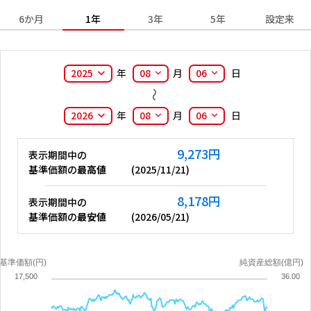
6か月
1年
3年
5年
設定来
2025
年
08
月
06
日
2026
年
08
月
06
日
9,273
円
表示期間中の
基準価額の
最高値
(
2025/11/21
)
8,178
円
表示期間中の
基準価額の
最安値
(
2026/05/21
)
基準価額(円)
純資産総額(億円)
17,500
36.00