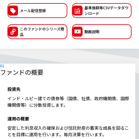
基準価額等CSVデー
タダウ
ESGへの取り組み
メール配信登録
ンロード
議決権行使について
このファンドの
シリーズ商
動画説明
品
国内株式議決権行使の方針と判断基準
サステナビリティレポート等
ファンドの概要
投資先
インド・ルピー建ての債券等（国債、社債、政府機関債、国際
機関債等）に分散投資します。
運用の概要
安定した利息収入の確保および信託財産の着実な成長を図るこ
とを目標に運用を行います。毎月決算を行います。