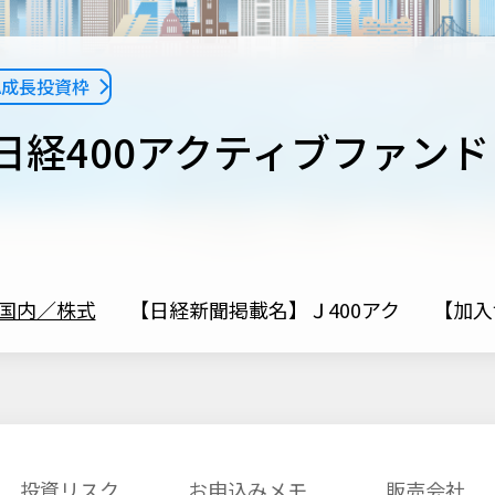
SA成長投資枠
X日経400アクティブファンド
国内／株式
【日経新聞掲載名】Ｊ400アク
【加入協
投資リスク
お申込みメモ
販売会社