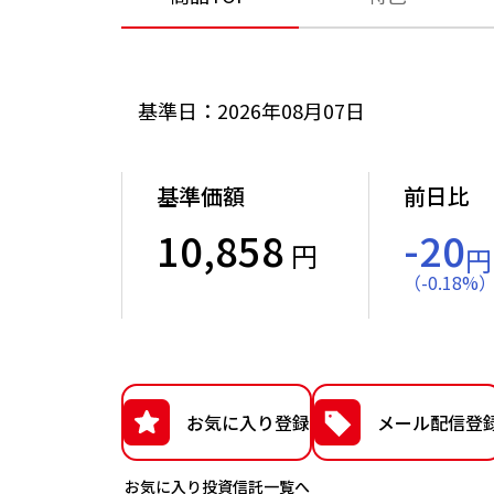
基準日：2026年08月07日
基準価額
前日比
10,858
-20
円
円
（
-
0.18
%
お気に入り登録
メール配信登
お気に入り投資信託一覧へ