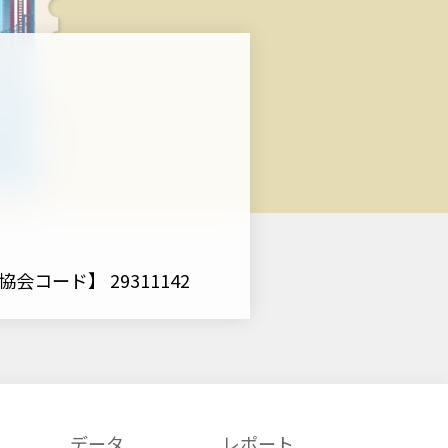
会コード】 29311142
データ
レポート