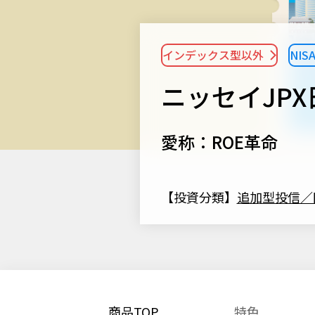
インデックス型以外
NI
ニッセイJP
愛称：ROE革命
【投資分類】
追加型投信／
商品TOP
特色