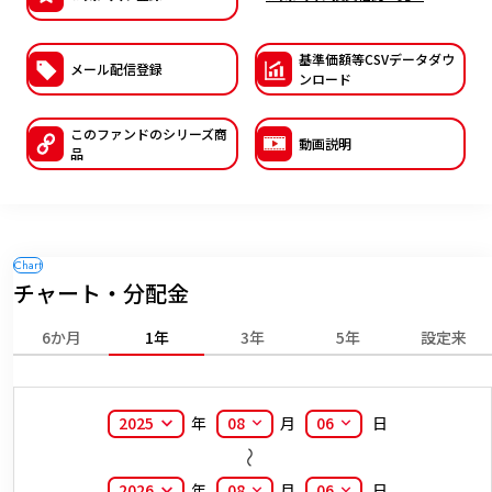
ESGへの取り組み
基準価額等CSVデー
タダウ
メール配信登録
議決権行使について
ンロード
国内株式議決権行使の方針と判断基準
このファンドの
シリーズ商
動画説明
品
サステナビリティレポート等
チャート・分配金
6か月
1年
3年
5年
設定来
2025
年
08
月
06
日
2026
年
08
月
06
日