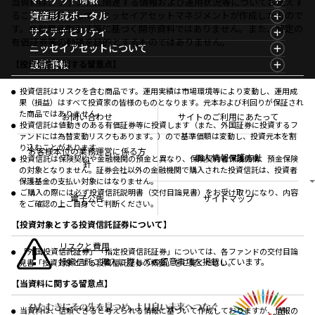
当資料は、ファンドに関連する情報および運用状況等についてお伝えす
基準価額一覧
マーケット情報TOP
ることを目的として、ニッセイアセットマネジメントが作成したもので
資産形成ポータル
ファンド検索
マーケット指数
す。金融商品取引法等に基づく開示資料ではありません。また、特定の
資産形成ポータルTOP
サステナビリティ
ファンド比較
マーケットレポート
有価証券等の勧誘を目的とするものではありません。
サステナビリティTOP
ニッセイアセットについて
決算カレンダー
コラム
資産形成サービス
サステナビリティ経営
海外休日カレンダー
ニッセイアセットについてTOP
最新情報
【投資信託に関する留意点】
ファンドレポート
サステナブル投資
投資信託新商品のご案内
会社情報
Nダイレクト
マーケットニュース
投資信託償還商品のご案内
プレスリリース
Goal Navi
商品ニュース
投資信託はリスクを含む商品です。運用実績は市場環境等により変動し、運用成
ちょこっと3分！ファンドシアター
受賞歴
果（損益）はすべて投資家の皆様のものとなります。元本および利回りが保証され
おしらせ
有価証券届出書の効力の発生の有無について
方針・その他開示情報
た商品ではありません。
メディア
お問い合わせ
サイトのご利用にあたって
資産形成サポート
こだわりのインデックスファンド 購入・換金手数料
投資信託は値動きのある有価証券等に投資します（また、外国証券に投資するフ
採用情報
なしシリーズ
ァンドには為替変動リスクもあります。）ので基準価額は変動し、投資元本を割
NAMシティ
公式キャラクターのご紹介
り込むことがあります。
確定拠出年金について
お問い合わせ
お客様本位の業務運営に係る方
個人情報保護方針
投資信託は保険契約や金融機関の預金と異なり、保険契約者保護機構、預金保険
よくあるご質問
針
の対象となりません。証券会社以外の金融機関で購入された投資信託は、投資者
投資の教室
保護基金の支払い対象にはなりません。
ご購入の際には必ず投資信託説明書（交付目論見書）をお受け取りになり、内容
電子公告
サイトマップ
をご確認の上ご自身でご判断ください。
【投資対象とする投資信託証券について】
リスクと費用
「外国投資信託証券」「指定投資信託証券」については、各ファンドの交付目論
投資信託ご購入に際しての留意事項を掲載しています。
見書「投資対象とする投資信託証券の概要」をご覧ください。
【当資料に関する留意点】
当資料は、信頼できると考えられる情報に基づいて作成しておりますが、情報の