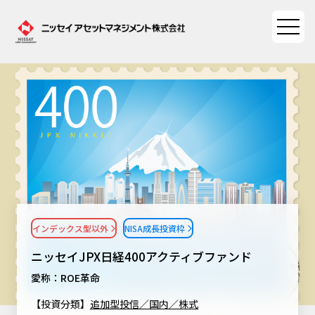
ファンド情報
ファンド情報TOP
マーケット情報
基準価額一覧
マーケット情報TOP
資産形成ポータル
ファンド検索
マーケット指数
インデックス型以外
NISA成長投資枠
資産形成ポータルTOP
ファンド比較
サステナビリティ
マーケットレポート
ニッセイJPX日経400アクティブファンド
決算カレンダー
資産形成サービス
サステナビリティTOP
愛称：ROE革命
大関 洋の「十字路」
ニッセイアセットについて
海外休日カレンダー
【投資分類】
追加型投信／国内／株式
Nダイレクト
サステナビリティ経営
コラム