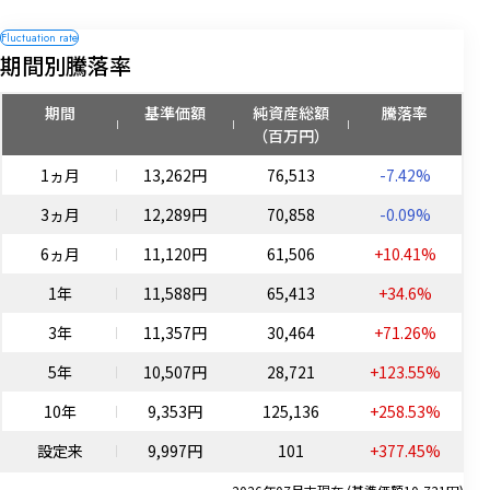
期間別騰落率
期間
基準価額
純資産総額
騰落率
（百万円）
1ヵ月
13,262円
76,513
-7.42%
3ヵ月
12,289円
70,858
-0.09%
6ヵ月
11,120円
61,506
+10.41%
1年
11,588円
65,413
+34.6%
3年
11,357円
30,464
+71.26%
5年
10,507円
28,721
+123.55%
10年
9,353円
125,136
+258.53%
設定来
9,997円
101
+377.45%