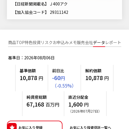
ニッセイアセットについてTOP
【日経新聞掲載名】Ｊ400アク
投資信託新商品のご案内
Goal Navi
SDGsとは？
ファンドレポート
最新情報
法人のお客さま
【加入協会コード】 29311142
会社情報
投資信託償還商品のご案内
トップメッセージ
資産形成サポート
プレスリリース
採用情報
English
ちょこっと3分！ファンドシアター
特別対談
NAMシティ
受賞歴
商品TOP
特色
投資リスク
お申込みメモ
販売会社
データ
レポート
有価証券届出書の効力の発生の有無について
サステナビリティ経営基本方針
検索したいキーワードを入力してください。
お問い合わせ
方針・その他開示情報
基準日：2026年08月06日
こだわりのインデックスファンド 購入・換金手数料なしシ
サステナビリティ推進体制
リーズ
よくあるご質問
採用情報
基準価額
前日比
解約価額
ニッセイアセットの重要課題
10,878
-60
10,878
確定拠出年金について
円
円
円
投資の教室
公式キャラクターのご紹介
（
-
0.55
%
）
サステナビリティへの取り組み
資産形成はじめるなら
確定拠出年金制度について
純資産総額
直近分配金
サステナビリティレポート
67,168
1,600
百万円
円
確定拠出年金での商品の選び方について
（2026年07月27日）
サステナブル投資
確定拠出年金 基準価額一覧
日本版スチュワードシップ・コードへの対応
お気に入り登録
お気に入り投資信託一覧へ