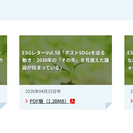
～
ESGレターVol.58「ポストSDGsを巡る
E
の
動き：2030年の「その先」を見据えた議
な
論が始まっている」
ォ
2026年04月15日号
PDF版（
1.28MB
）