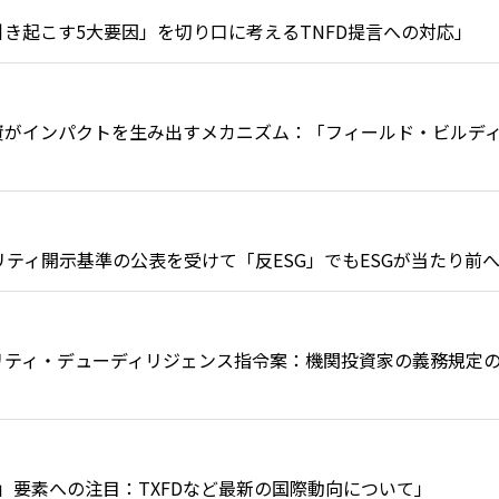
損を引き起こす5大要因」を切り口に考えるTNFD提言への対応」
ブル投資がインパクトを生み出すメカニズム：「フィールド・ビルデ
テナビリティ開示基準の公表を受けて「反ESG」でもESGが当たり前
ナビリティ・デューディリジェンス指令案：機関投資家の義務規定
の「S」要素への注目：TXFDなど最新の国際動向について」