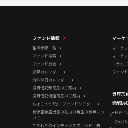
ファンド情報
マーケ
基準価額一覧
マーケッ
ファンド検索
マーケッ
ファンド比較
コラム
決算カレンダー
ファンド
海外休日カレンダー
投資信託新商品のご案内
資産形
投資信託償還商品のご案内
資産形成
ちょこっと3分！ファンドシアター
有価証券届出書の効力の発生の有無につ
Nダイ
いて
Goal N
こだわりのインデックスファンド 購