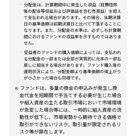
分配金は、計算期間中に発生した収益（経費控除
後の配当等収益および評価益を含む売買益）を超え
て支払われる場合があります。その場合、当期決算
日の基準価額は前期決算日と比べて下落することに
なります。また、分配金の水準は、必ずしも計算期
間におけるファンドの収益率を示すものではありま
せん。
受益者のファンドの購入価額によっては、支払われ
る分配金の一部または全部が実質的に元本の一部払
戻しに相当する場合があります。ファンド購入後の
運用状況により、分配金額より基準価額の値上がり
が小さかった場合も同様です。
ファンドは、多量の換金の申込みが発生し換
金代金を短期間で手当てする必要が生じた場合
や組入資産の主たる取引市場において市場環境
が急変した場合等には、一時的に組入資産の流
動性が低下し、市場実勢から期待できる価格で
取引ができないリスク、取引量が限定されるリ
スク等が顕在します。