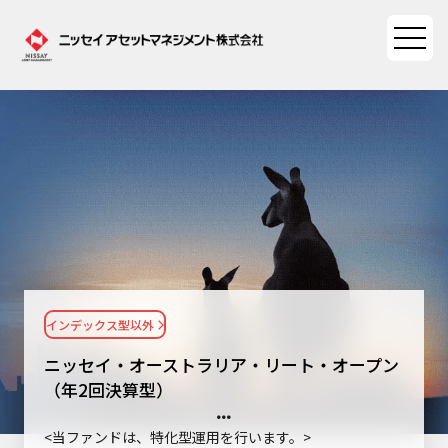
ファンド情報
ファンド情報TOP
マーケット情報
基準価額一覧
マーケット情報TOP
資産形成ポータル
ファンド検索
マーケット指数
インデックス型以外
資産形成ポータルTOP
ファンド比較
サステナビリティ
マーケットレポート
ニッセイ・オーストラリア・リート・オープン
決算カレンダー
資産形成サービス
（年2回決算型）
サステナビリティTOP
大関 洋の「十字路」
ニッセイアセットについて
海外休日カレンダー
Nダイレクト
<当ファンドは、特化型運用を行います。>
サステナビリティ経営
コラム