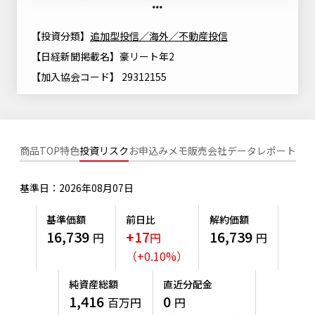
ニッセイアセットについてTOP
投資信託新商品のご案内
Goal Navi
SDGsとは？
ファンドレポート
最新情報
法人のお客さま
【投資分類】
追加型投信／海外／不動産投信
会社情報
投資信託償還商品のご案内
トップメッセージ
【日経新聞掲載名】豪リート年2
資産形成サポート
プレスリリース
【加入協会コード】 29312155
採用情報
English
ちょこっと3分！ファンドシアター
特別対談
NAMシティ
受賞歴
有価証券届出書の効力の発生の有無について
サステナビリティ経営基本方針
検索したいキーワードを入力してください。
お問い合わせ
方針・その他開示情報
こだわりのインデックスファンド 購入・換金手数料なしシ
サステナビリティ推進体制
商品TOP
特色
投資リスク
お申込みメモ
販売会社
データ
レポート
リーズ
よくあるご質問
採用情報
ニッセイアセットの重要課題
基準日：2026年08月07日
確定拠出年金について
投資の教室
公式キャラクターのご紹介
サステナビリティへの取り組み
基準価額
前日比
解約価額
資産形成はじめるなら
確定拠出年金制度について
16,739
+17
16,739
円
円
円
サステナビリティレポート
（
+
0.10
%
）
確定拠出年金での商品の選び方について
サステナブル投資
純資産総額
直近分配金
確定拠出年金 基準価額一覧
1,416
0
百万円
円
日本版スチュワードシップ・コードへの対応