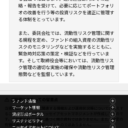
絡・報告を受けて、必要に応じてポートフォリ
オの改善を行う等の投資リスクを適正に管理す
る体制をとっています。
また、委託会社では、流動性リスク管理に関す
る規程を定め、ファンドの組入資産の流動性リ
スクのモニタリングなどを実施するとともに、
緊急時対応策の策定・検証などを行っていま
す。そして取締役会等においては、流動性リス
ク管理の適切な実施の確保や流動性リスク管理
態勢などを監督しています。
ご投資にあたっての留意点
ファンド情報
ファンド情報TOP
マーケット情報
当資料は、ファンドに関連する情報および運用状況等についてお伝えす
基準価額一覧
マーケット情報TOP
ることを目的として、ニッセイアセットマネジメントが作成したもので
資産形成ポータル
ファンド検索
マーケット指数
す。金融商品取引法等に基づく開示資料ではありません。また、特定の
資産形成ポータルTOP
サステナビリティ
ファンド比較
マーケットレポート
有価証券等の勧誘を目的とするものではありません。
サステナビリティTOP
ニッセイアセットについて
決算カレンダー