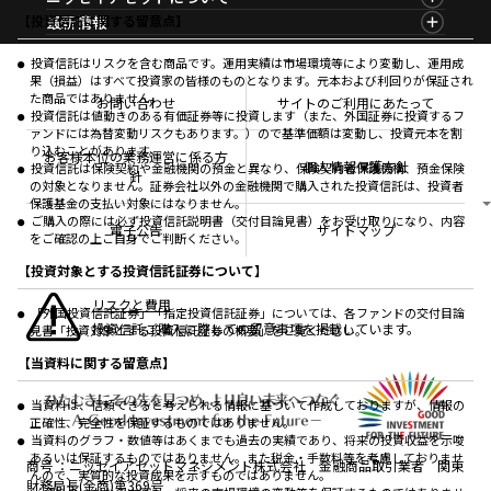
コラム
資産形成サービス
サステナビリティ経営
海外休日カレンダー
ニッセイアセットについてTOP
最新情報
【投資信託に関する留意点】
ファンドレポート
サステナブル投資
投資信託新商品のご案内
会社情報
Nダイレクト
マーケットニュース
投資信託償還商品のご案内
プレスリリース
Goal Navi
商品ニュース
投資信託はリスクを含む商品です。運用実績は市場環境等により変動し、運用成
ちょこっと3分！ファンドシアター
受賞歴
果（損益）はすべて投資家の皆様のものとなります。元本および利回りが保証され
おしらせ
有価証券届出書の効力の発生の有無について
方針・その他開示情報
た商品ではありません。
メディア
お問い合わせ
サイトのご利用にあたって
資産形成サポート
こだわりのインデックスファンド 購入・換金手数料
投資信託は値動きのある有価証券等に投資します（また、外国証券に投資するフ
採用情報
なしシリーズ
ァンドには為替変動リスクもあります。）ので基準価額は変動し、投資元本を割
NAMシティ
公式キャラクターのご紹介
り込むことがあります。
確定拠出年金について
お問い合わせ
お客様本位の業務運営に係る方
個人情報保護方針
投資信託は保険契約や金融機関の預金と異なり、保険契約者保護機構、預金保険
よくあるご質問
針
の対象となりません。証券会社以外の金融機関で購入された投資信託は、投資者
投資の教室
保護基金の支払い対象にはなりません。
ご購入の際には必ず投資信託説明書（交付目論見書）をお受け取りになり、内容
電子公告
サイトマップ
をご確認の上ご自身でご判断ください。
【投資対象とする投資信託証券について】
リスクと費用
「外国投資信託証券」「指定投資信託証券」については、各ファンドの交付目論
投資信託ご購入に際しての留意事項を掲載しています。
見書「投資対象とする投資信託証券の概要」をご覧ください。
【当資料に関する留意点】
当資料は、信頼できると考えられる情報に基づいて作成しておりますが、情報の
正確性、完全性を保証するものではありません。
当資料のグラフ・数値等はあくまでも過去の実績であり、将来の投資収益を示唆
あるいは保証するものではありません。また税金・手数料等を考慮しておりませ
商号
ニッセイアセットマネジメント株式会社 金融商品取引業者 関東
んので、実質的な投資成果を示すものではありません。
財務局長(金商)第369号