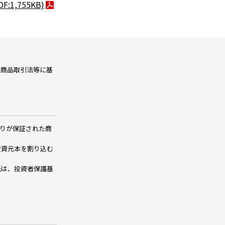
DF:1,755KB)
融商品取引法等に基
りが保証された商
投資元本を割り込む
託は、投資者保護基