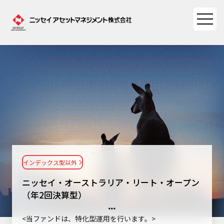
ファンド情報
ファンド情報TOP
マーケット情報
基準価額一覧
マーケット情報TOP
資産形成ポータル
ファンド検索
マーケット指数
インデックス型以外
資産形成ポータルTOP
ファンド比較
サステナビリティ
マーケットレポート
ニッセイ・オーストラリア・リート・オープン
決算カレンダー
資産形成サービス
（年2回決算型）
サステナビリティTOP
大関 洋の「十字路」
ニッセイアセットについて
海外休日カレンダー
Nダイレクト
<当ファンドは、特化型運用を行います。>
サステナビリティ経営
コラム