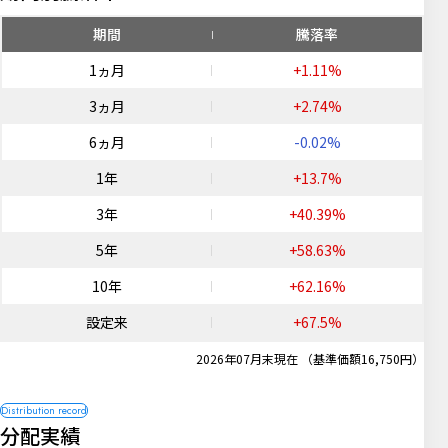
期間
騰落率
1ヵ月
+1.11%
3ヵ月
+2.74%
6ヵ月
-0.02%
1年
+13.7%
3年
+40.39%
5年
+58.63%
10年
+62.16%
設定来
+67.5%
2026年07月末現在 （基準価額16,750円）
分配実績