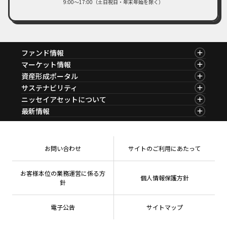
9:00～17:00（土日祝日・年末年始を除く）
ファンド情報
ファンド情報TOP
マーケット情報
基準価額一覧
マーケット情報TOP
資産形成ポータル
ファンド検索
マーケット指数
資産形成ポータルTOP
サステナビリティ
ファンド比較
マーケットレポート
サステナビリティTOP
ニッセイアセットについて
決算カレンダー
コラム
資産形成サービス
サステナビリティ経営
海外休日カレンダー
ニッセイアセットについてTOP
最新情報
ファンドレポート
サステナブル投資
投資信託新商品のご案内
会社情報
Nダイレクト
マーケットニュース
投資信託償還商品のご案内
プレスリリース
Goal Navi
商品ニュース
ちょこっと3分！ファンドシアター
受賞歴
おしらせ
有価証券届出書の効力の発生の有無について
方針・その他開示情報
メディア
お問い合わせ
サイトのご利用にあたって
資産形成サポート
こだわりのインデックスファンド 購入・換金手数料
採用情報
なしシリーズ
NAMシティ
公式キャラクターのご紹介
確定拠出年金について
お問い合わせ
お客様本位の業務運営に係る方
個人情報保護方針
よくあるご質問
針
投資の教室
電子公告
サイトマップ