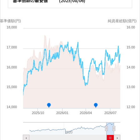
基準価額の
最安値
(
2025/08/06
)
基準価額(円)
純資産総額(億円)
18,000
16.00
17,000
15.00
16,000
14.00
15,000
13.00
14,000
12.00
2025/10
2026/01
2026/04
2026/07
2020