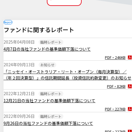
ＲＥＩＴレポート「グローバルリート市場レポート（2025年2月
号）」
PDF・356KB
ファンドに関するレポート
2025年02月18日
マーケットレポート
ＲＥＩＴレポート「豪州リート市場レポート（2025年2月号）」
2025年04月08日
臨時レポート
PDF・292KB
4月7日の当社ファンドの基準価額下落について
2025年01月30日
マーケットレポート
PDF・246KB
臨時レポート「1月FOMC 4会合ぶりに政策金利の据え置きを決定」
2024年09月13日
お知らせ
PDF・261KB
「ニッセイ・オーストラリア・リート・オープン（毎月決算型）／
2025年01月27日
マーケットレポート
（年２回決算型）」の信託期間延長（投資信託約款変更）のお知らせ
臨時レポート「日銀1月 0.50％への追加利上げを決定」
PDF・82KB
PDF・252KB
2022年12月21日
臨時レポート
2025年01月17日
マーケットレポート
12月21日の当社ファンドの基準価額下落について
ＲＥＩＴレポート「グローバルリート市場レポート（2025年1月
PDF・227KB
号）」
2022年09月26日
臨時レポート
PDF・331KB
9月26日の当社ファンドの基準価額下落について
2025年01月17日
マーケットレポート
PDF・227KB