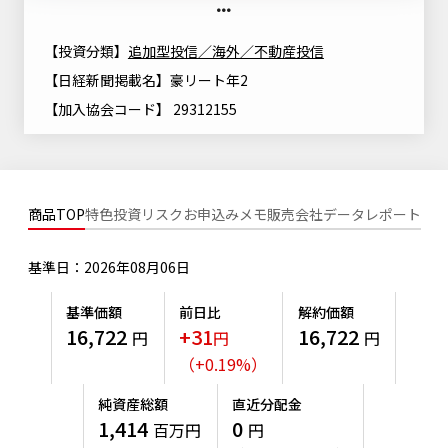
ニッセイアセットについてTOP
投資信託新商品のご案内
Goal Navi
SDGsとは？
ファンドレポート
最新情報
法人のお客さま
【投資分類】
追加型投信／海外／不動産投信
会社情報
投資信託償還商品のご案内
トップメッセージ
【日経新聞掲載名】豪リート年2
資産形成サポート
プレスリリース
【加入協会コード】 29312155
採用情報
English
ちょこっと3分！ファンドシアター
特別対談
NAMシティ
受賞歴
有価証券届出書の効力の発生の有無について
サステナビリティ経営基本方針
検索したいキーワードを入力してください。
お問い合わせ
方針・その他開示情報
こだわりのインデックスファンド 購入・換金手数料なしシ
サステナビリティ推進体制
商品TOP
特色
投資リスク
お申込みメモ
販売会社
データ
レポート
リーズ
よくあるご質問
採用情報
ニッセイアセットの重要課題
基準日：2026年08月06日
確定拠出年金について
投資の教室
公式キャラクターのご紹介
サステナビリティへの取り組み
基準価額
前日比
解約価額
資産形成はじめるなら
確定拠出年金制度について
16,722
+31
16,722
円
円
円
サステナビリティレポート
（
+
0.19
%
）
確定拠出年金での商品の選び方について
サステナブル投資
純資産総額
直近分配金
確定拠出年金 基準価額一覧
1,414
0
百万円
円
日本版スチュワードシップ・コードへの対応