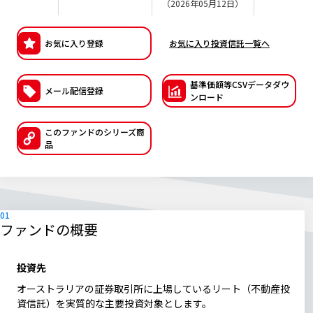
（2026年05月12日）
ESGへの取り組み
お気に入り登録
お気に入り投資信託一覧へ
議決権行使について
国内株式議決権行使の方針と判断基準
基準価額等CSVデー
タダウ
メール配信登録
ンロード
サステナビリティレポート等
このファンドの
シリーズ商
品
ファンドの概要
投資先
オーストラリアの証券取引所に上場しているリート（不動産投
資信託）を実質的な主要投資対象とします。