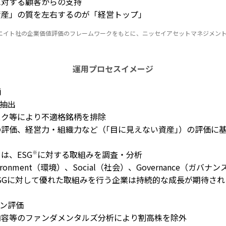
に対する顧客からの支持
資産」の質を左右するのが
「経営トップ」
エイト社の企業価値評価のフレームワークをもとに、ニッセイアセットマネジメン
運用プロセスイメージ
柄
の抽出
スク等により不適格銘柄を排除
評価、経営力・組織力など（｢目に見えない資産｣）の評価に
は、ESG
※
に対する取組みを調査・分析
ironment（環境）、Social（社会）、Governance（ガバ
SGに対して優れた取組みを行う企業は持続的な成長が期待され
ョン評価
内容等のファンダメンタルズ分析により割高株を除外