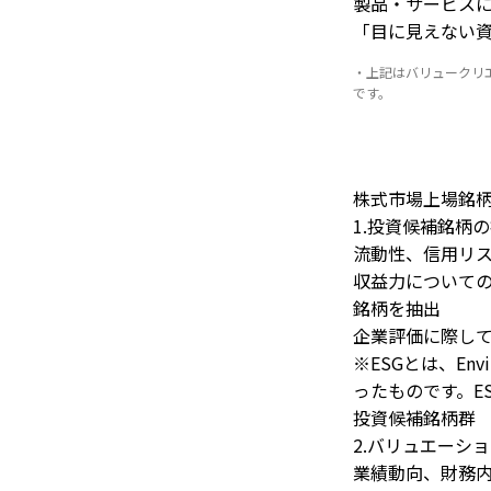
製品・サービス
「目に見えない
・上記はバリュークリ
です。
株式市場上場銘
1.投資候補銘柄
流動性、信用リ
収益力についての
銘柄を抽出
企業評価に際して
※ESGとは、Env
ったものです。E
投資候補銘柄群
2.バリュエーシ
業績動向、財務