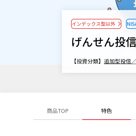
インデックス型以外
NI
げんせん投
【投資分類】
追加型投信
商品TOP
特色