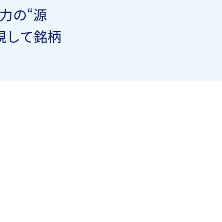
力の“源
視して銘柄
）