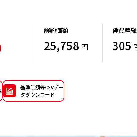
解約価額
純資産総
25,758
305
円
円
）
基準価額等CSVデー
録
タダウンロード