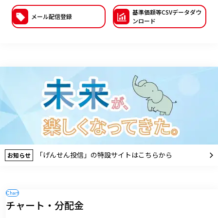
基準価額等CSVデー
タダウ
ESGへの取り組み
メール配信登録
ンロード
議決権行使について
国内株式議決権行使の方針と判断基準
サステナビリティレポート等
「げんせん投信」の特設サイトはこちらから
お知らせ
チャート・分配金