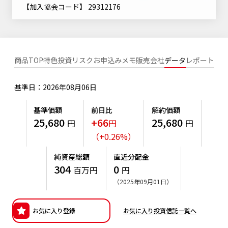
ニッセイアセットについてTOP
【加入協会コード】 29312176
投資信託新商品のご案内
Goal Navi
SDGsとは？
ファンドレポート
最新情報
法人のお客さま
会社情報
投資信託償還商品のご案内
トップメッセージ
資産形成サポート
プレスリリース
採用情報
English
ちょこっと3分！ファンドシアター
商品TOP
特色
投資リスク
お申込みメモ
販売会社
データ
レポート
特別対談
NAMシティ
受賞歴
有価証券届出書の効力の発生の有無について
サステナビリティ経営基本方針
基準日：2026年08月06日
検索したいキーワードを入力してください。
お問い合わせ
方針・その他開示情報
こだわりのインデックスファンド 購入・換金手数料なしシ
サステナビリティ推進体制
基準価額
前日比
解約価額
リーズ
よくあるご質問
25,680
+66
25,680
採用情報
円
円
円
ニッセイアセットの重要課題
（
+
0.26
%
）
確定拠出年金について
投資の教室
公式キャラクターのご紹介
サステナビリティへの取り組み
純資産総額
直近分配金
資産形成はじめるなら
確定拠出年金制度について
304
0
百万円
円
サステナビリティレポート
（2025年09月01日）
確定拠出年金での商品の選び方について
サステナブル投資
確定拠出年金 基準価額一覧
お気に入り登録
お気に入り投資信託一覧へ
日本版スチュワードシップ・コードへの対応