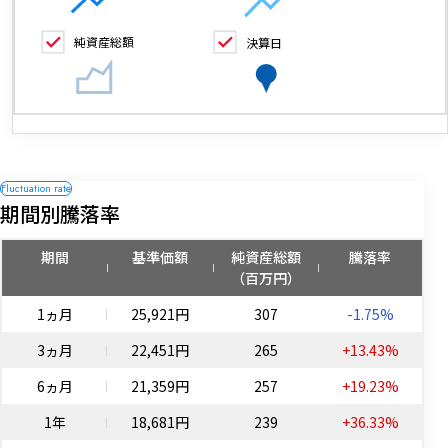
純資産総額
決算日
期間別騰落率
期間
基準価額
純資産総額
騰落率
（百万円）
1ヵ月
25,921円
307
-1.75%
3ヵ月
22,451円
265
+13.43%
6ヵ月
21,359円
257
+19.23%
1年
18,681円
239
+36.33%