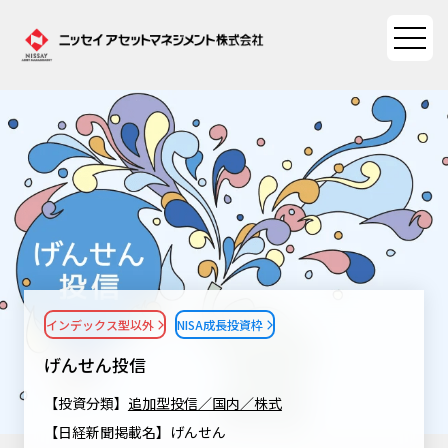
ファンド情報
ファンド情報TOP
マーケット情報
基準価額一覧
マーケット情報TOP
資産形成ポータル
ファンド検索
マーケット指数
インデックス型以外
NISA成長投資枠
資産形成ポータルTOP
ファンド比較
サステナビリティ
マーケットレポート
げんせん投信
決算カレンダー
資産形成サービス
サステナビリティTOP
大関 洋の「十字路」
【投資分類】
追加型投信／国内／株式
ニッセイアセットについて
海外休日カレンダー
【日経新聞掲載名】げんせん
Nダイレクト
サステナビリティ経営
コラム