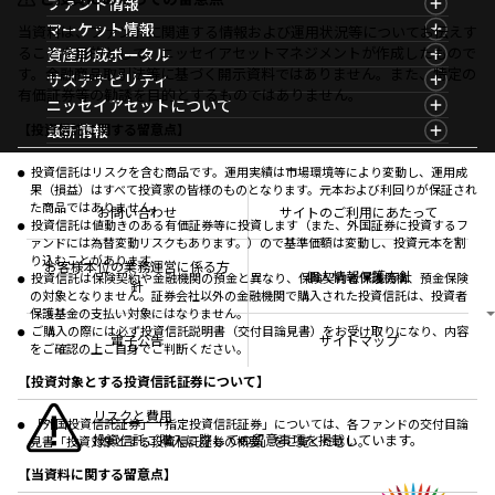
ファンド情報
ファンド情報TOP
マーケット情報
当資料は、ファンドに関連する情報および運用状況等についてお伝えす
基準価額一覧
マーケット情報TOP
ることを目的として、ニッセイアセットマネジメントが作成したもので
資産形成ポータル
ファンド検索
マーケット指数
す。金融商品取引法等に基づく開示資料ではありません。また、特定の
資産形成ポータルTOP
サステナビリティ
ファンド比較
マーケットレポート
有価証券等の勧誘を目的とするものではありません。
サステナビリティTOP
ニッセイアセットについて
決算カレンダー
コラム
資産形成サービス
サステナビリティ経営
海外休日カレンダー
ニッセイアセットについてTOP
最新情報
【投資信託に関する留意点】
ファンドレポート
サステナブル投資
投資信託新商品のご案内
会社情報
Nダイレクト
マーケットニュース
投資信託償還商品のご案内
プレスリリース
Goal Navi
商品ニュース
投資信託はリスクを含む商品です。運用実績は市場環境等により変動し、運用成
ちょこっと3分！ファンドシアター
受賞歴
果（損益）はすべて投資家の皆様のものとなります。元本および利回りが保証され
おしらせ
有価証券届出書の効力の発生の有無について
方針・その他開示情報
た商品ではありません。
メディア
お問い合わせ
サイトのご利用にあたって
資産形成サポート
こだわりのインデックスファンド 購入・換金手数料
投資信託は値動きのある有価証券等に投資します（また、外国証券に投資するフ
採用情報
なしシリーズ
ァンドには為替変動リスクもあります。）ので基準価額は変動し、投資元本を割
NAMシティ
公式キャラクターのご紹介
り込むことがあります。
確定拠出年金について
お問い合わせ
お客様本位の業務運営に係る方
個人情報保護方針
投資信託は保険契約や金融機関の預金と異なり、保険契約者保護機構、預金保険
よくあるご質問
針
の対象となりません。証券会社以外の金融機関で購入された投資信託は、投資者
投資の教室
保護基金の支払い対象にはなりません。
ご購入の際には必ず投資信託説明書（交付目論見書）をお受け取りになり、内容
電子公告
サイトマップ
をご確認の上ご自身でご判断ください。
【投資対象とする投資信託証券について】
リスクと費用
「外国投資信託証券」「指定投資信託証券」については、各ファンドの交付目論
投資信託ご購入に際しての留意事項を掲載しています。
見書「投資対象とする投資信託証券の概要」をご覧ください。
【当資料に関する留意点】