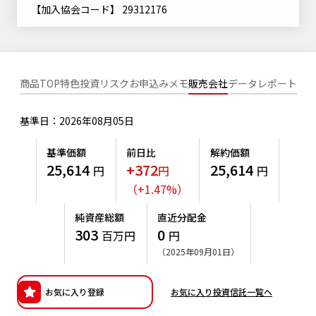
ニッセイアセットについてTOP
【加入協会コード】 29312176
投資信託新商品のご案内
Goal Navi
SDGsとは？
ファンドレポート
最新情報
法人のお客さま
会社情報
投資信託償還商品のご案内
トップメッセージ
資産形成サポート
プレスリリース
採用情報
English
ちょこっと3分！ファンドシアター
商品TOP
特色
投資リスク
お申込みメモ
販売会社
データ
レポート
特別対談
NAMシティ
受賞歴
有価証券届出書の効力の発生の有無について
サステナビリティ経営基本方針
基準日：2026年08月05日
検索したいキーワードを入力してください。
お問い合わせ
方針・その他開示情報
こだわりのインデックスファンド 購入・換金手数料なしシ
サステナビリティ推進体制
基準価額
前日比
解約価額
リーズ
よくあるご質問
25,614
+372
25,614
採用情報
円
円
円
ニッセイアセットの重要課題
（
+
1.47
%
）
確定拠出年金について
投資の教室
公式キャラクターのご紹介
サステナビリティへの取り組み
純資産総額
直近分配金
資産形成はじめるなら
確定拠出年金制度について
303
0
百万円
円
サステナビリティレポート
（2025年09月01日）
確定拠出年金での商品の選び方について
サステナブル投資
確定拠出年金 基準価額一覧
お気に入り登録
お気に入り投資信託一覧へ
日本版スチュワードシップ・コードへの対応