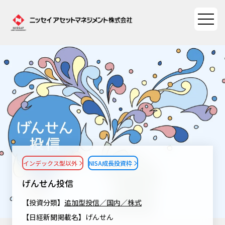
ファンド情報
ファンド情報TOP
マーケット情報
基準価額一覧
マーケット情報TOP
資産形成ポータル
ファンド検索
マーケット指数
インデックス型以外
NISA成長投資枠
資産形成ポータルTOP
ファンド比較
サステナビリティ
マーケットレポート
げんせん投信
決算カレンダー
資産形成サービス
サステナビリティTOP
大関 洋の「十字路」
【投資分類】
追加型投信／国内／株式
ニッセイアセットについて
海外休日カレンダー
【日経新聞掲載名】げんせん
Nダイレクト
サステナビリティ経営
コラム