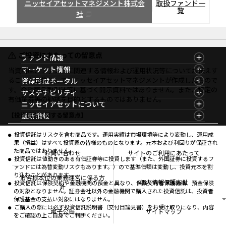
ニッセイアセットマネジメント株式会
取扱ファンド一
覧
社
ご投資にあたっての留意点
ファンド情報
ファンド情報TOP
マーケット情報
当資料は、ファンドに関連する情報および運用状況等についてお伝えす
基準価額一覧
マーケット情報TOP
ることを目的として、ニッセイアセットマネジメントが作成したもので
資産形成ポータル
ファンド検索
マーケット指数
す。金融商品取引法等に基づく開示資料ではありません。また、特定の
資産形成ポータルTOP
サステナビリティ
ファンド比較
マーケットレポート
有価証券等の勧誘を目的とするものではありません。
サステナビリティTOP
ニッセイアセットについて
決算カレンダー
コラム
資産形成サービス
サステナビリティ経営
海外休日カレンダー
ニッセイアセットについてTOP
最新情報
【投資信託に関する留意点】
ファンドレポート
サステナブル投資
投資信託新商品のご案内
会社情報
Nダイレクト
マーケットニュース
投資信託償還商品のご案内
プレスリリース
Goal Navi
商品ニュース
投資信託はリスクを含む商品です。運用実績は市場環境等により変動し、運用成
ちょこっと3分！ファンドシアター
受賞歴
果（損益）はすべて投資家の皆様のものとなります。元本および利回りが保証され
おしらせ
有価証券届出書の効力の発生の有無について
方針・その他開示情報
た商品ではありません。
メディア
お問い合わせ
サイトのご利用にあたって
資産形成サポート
こだわりのインデックスファンド 購入・換金手数料
投資信託は値動きのある有価証券等に投資します（また、外国証券に投資するフ
採用情報
なしシリーズ
ァンドには為替変動リスクもあります。）ので基準価額は変動し、投資元本を割
NAMシティ
公式キャラクターのご紹介
り込むことがあります。
確定拠出年金について
お問い合わせ
お客様本位の業務運営に係る方
個人情報保護方針
投資信託は保険契約や金融機関の預金と異なり、保険契約者保護機構、預金保険
よくあるご質問
針
の対象となりません。証券会社以外の金融機関で購入された投資信託は、投資者
投資の教室
保護基金の支払い対象にはなりません。
ご購入の際には必ず投資信託説明書（交付目論見書）をお受け取りになり、内容
電子公告
サイトマップ
をご確認の上ご自身でご判断ください。