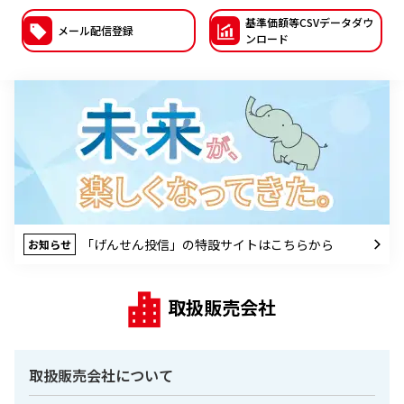
基準価額等CSVデー
タダウ
ESGへの取り組み
メール配信登録
ンロード
議決権行使について
国内株式議決権行使の方針と判断基準
サステナビリティレポート等
「げんせん投信」の特設サイトはこちらから
お知らせ
取扱販売会社
取扱販売会社について