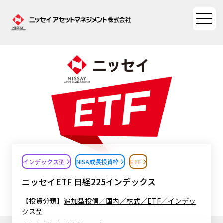
ファンド情報
ファンド情報TOP
マーケット情報
基準価額一覧
マーケット情報TOP
資産形成ポータル
ファンド検索
マーケット指数
インデックス型
NISA成長投資枠
ETF
資産形成ポータルTOP
ファンド比較
サステナビリティ
マーケットレポート
ニッセイETF 日経225インデックス
決算カレンダー
資産形成サービス
サステナビリティTOP
大関 洋の「十字路」
【投資分類】
追加型投信／国内／株式／ETF／インデッ
ニッセイアセットについて
クス型
海外休日カレンダー
Nダイレクト
サステナビリティ経営
コラム