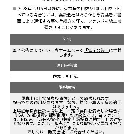
2028年12月5日以降に、受益権の口数が100万口を下回
っている場合等には、委託会社はあらかじめ受益者に書
面により通知する等の手続きを経て、ファンドを繰上償
還させることがあります。
公告
電子公告により行い、当ホームページ
「電子公告」
に掲載
します。
運用報告書
作成しません。
課税関係
課税上は上場証券投資信託として取扱われます。
配当控除の適用があります。なお、益金不算入制度の適用
はありません。
上場証券投資信託は税法上、一定の要件を満たした場合に
NISA（少額投資非課税制度）の対象となり、当ファンド
は、NISAの「成長投資枠（特定非課税管理勘定）」の対象
となります。ただし、販売会社により取扱いが異なる場合
があります。
詳しくは、販売会社にお問合せください。