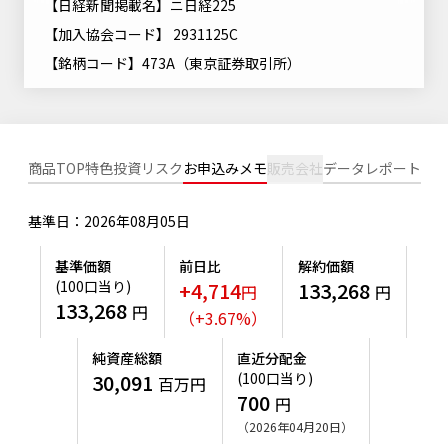
【日経新聞掲載名】ニ日経225
ニッセイアセットについてTOP
投資信託新商品のご案内
Goal Navi
【加入協会コード】 2931125C
SDGsとは？
ファンドレポート
最新情報
法人のお客さま
会社情報
【銘柄コード】473A（東京証券取引所）
投資信託償還商品のご案内
トップメッセージ
資産形成サポート
プレスリリース
採用情報
English
ちょこっと3分！ファンドシアター
特別対談
NAMシティ
受賞歴
有価証券届出書の効力の発生の有無について
サステナビリティ経営基本方針
商品TOP
特色
投資リスク
お申込みメモ
販売会社
データ
レポート
検索したいキーワードを入力してください。
お問い合わせ
方針・その他開示情報
こだわりのインデックスファンド 購入・換金手数料なしシ
サステナビリティ推進体制
リーズ
基準日：2026年08月05日
よくあるご質問
採用情報
ニッセイアセットの重要課題
基準価額
前日比
解約価額
確定拠出年金について
投資の教室
公式キャラクターのご紹介
(100口当り)
+4,714
133,268
円
円
サステナビリティへの取り組み
133,268
円
（
+
3.67
%
）
資産形成はじめるなら
確定拠出年金制度について
サステナビリティレポート
純資産総額
直近分配金
確定拠出年金での商品の選び方について
30,091
(100口当り)
百万円
サステナブル投資
700
円
確定拠出年金 基準価額一覧
（2026年04月20日）
日本版スチュワードシップ・コードへの対応