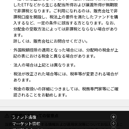
したETFなどから生じる配当所得および譲渡所得が無期限
で非課税となります。ご利用になれるのは、販売会社で非
課税口座を開設し、税法上の要件を満たしたファンドを購
入するなど、一定の条件に該当する方となります。なお、
分配金の受取方法によっては非課税とならない場合があり
ます。
詳しくは、販売会社にお問合せください。
外国税額控除の適用となった場合には、分配時の税金が上
記の表における税金と異なる場合があります。
法人の場合は上記とは異なります。
税法が改正された場合等には、税率等が変更される場合が
あります。
税金の取扱いの詳細につきましては、税務専門家等にご確
認されることをお勧めします。
ご投資にあたっての留意点
ファンド情報
ファンド情報TOP
マーケット情報
当資料は、ETFに関連する情報および運用状況等についてお伝えするこ
基準価額一覧