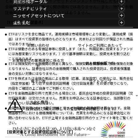
マーケット情報TOP
とを目的として、ニッセイアセットマネジメントが作成したものです。
資産形成ポータル
ファンド検索
マーケット指数
金融商品取引法等に基づく開示資料ではありません。また、特定の有価
資産形成ポータルTOP
サステナビリティ
ファンド比較
マーケットレポート
証券等の勧誘を目的とするものではありません。
サステナビリティTOP
ニッセイアセットについて
決算カレンダー
コラム
資産形成サービス
サステナビリティ経営
海外休日カレンダー
ニッセイアセットについてTOP
最新情報
【ETFに関する留意点】
ファンドレポート
サステナブル投資
投資信託新商品のご案内
会社情報
Nダイレクト
マーケットニュース
投資信託償還商品のご案内
プレスリリース
Goal Navi
商品ニュース
ETFはリスクを含む商品です。運用実績は市場環境等により変動し、運用成果（損
ちょこっと3分！ファンドシアター
受賞歴
益）はすべて投資家の皆様のものとなります。元本および利回りが保証された商品
おしらせ
有価証券届出書の効力の発生の有無について
方針・その他開示情報
ではありません。
メディア
お問い合わせ
サイトのご利用にあたって
資産形成サポート
こだわりのインデックスファンド 購入・換金手数料
ETFは値動きのある有価証券等に投資します（また、外国証券に投資するファンド
採用情報
なしシリーズ
には為替変動リスクもあります。）ので基準価額は変動し、投資元本を割り込む
NAMシティ
公式キャラクターのご紹介
ことがあります。
確定拠出年金について
お問い合わせ
お客様本位の業務運営に係る方
個人情報保護方針
ETFは保険契約や金融機関の預金と異なり、保険契約者保護機構、預金保険の対象
よくあるご質問
針
となりません。証券会社以外の金融機関で購入された投資信託は、投資者保護基
投資の教室
金の支払い対象にはなりません。
ETFを株式または金銭の拠出による取得（応募、追加設定）の場合には、販売会社
電子公告
サイトマップ
（指定参加者）より必ず投資信託説明書（交付目論見書）をお受け取りになり、
内容をご確認の上ご自身でご判断ください。
ETFを金融商品取引所で売買される場合には、委託会社作成の投資信託説明書（交
付目論見書）は交付されません。売買をお申込みになる証券会社に、当該取引の
リスクと費用
内容についてご確認ください。
金融商品取引所における取引価格と当サイト掲載の基準価額は異なります。金融
投資信託ご購入に際しての留意事項を掲載しています。
商品取引所における価格情報等については、売買をお申込みになる証券会社にお
問い合わせになるか、ETFが上場する金融商品取引所のウェブサイト等をご覧くだ
さい。
【投資対象とする投資信託証券について】