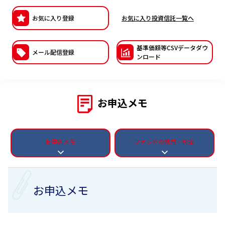
ESGへの取り組み
お気に入り登録
お気に入り投資信託一覧へ
議決権行使について
基準価額等CSVデー
タダウ
メール配信登録
ンロード
国内株式議決権行使の方針と判断基準
サステナビリティレポート等
お申込メモ
お申込メモ
ファンドの費用・税金
お申込メモ