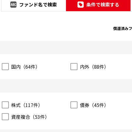
ファンド名で検索
条件で検索する
償還済み
国内（
64
件）
内外（
88
件）
株式（
117
件）
債券（
45
件）
資産複合（
53
件）