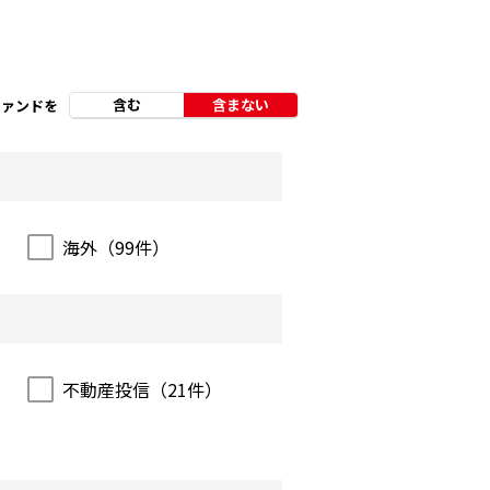
含む
含まない
ファンドを
海外（
99
件）
不動産投信（
21
件）