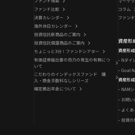
ファンド検索
マーケッ
ファンド比較
コラム
決算カレンダー
ファンド
海外休日カレンダー
投資信託新商品のご案内
資産形
投資信託償還商品のご案内
資産形成
ちょこっと3分！ファンドシアター
有価証券届出書の効力の発生の有無につ
Nダイ
いて
Goal N
こだわりのインデックスファンド 購
資産形成
入・換金手数料なしシリーズ
確定拠出年金について
NAM
お問い
よくあ
投資の