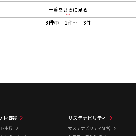
一覧をさらに見る
3
件
中
1件～
3
件
ット情報
サステナビリティ
ト指数
サステナビリティ経営