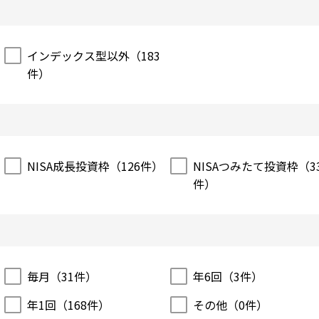
インデックス型以外（
183
件）
NISA成長投資枠（
126
件）
NISAつみたて投資枠（
3
件）
毎月（
31
件）
年6回（
3
件）
年1回（
168
件）
その他（
0
件）