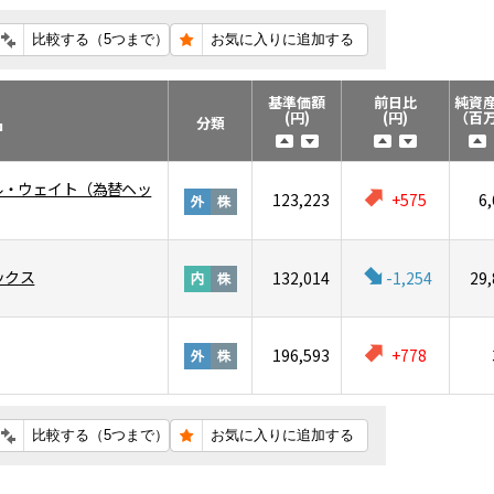
基準価額
前日比
純資
(円)
(円)
（百
名
分類
コール・ウェイト（為替ヘッ
123,223
+575
6
ックス
132,014
-1,254
29,
196,593
+778