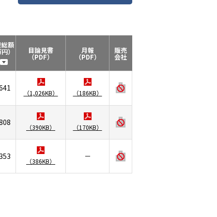
産総額
目論見書
月報
販売
万円）
（PDF）
（PDF）
会社
,641
（1,026KB）
（186KB）
808
（390KB）
（170KB）
353
－
（386KB）