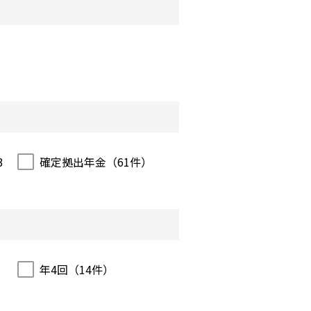
3
確定拠出年金（
61
件）
年4回（
14
件）