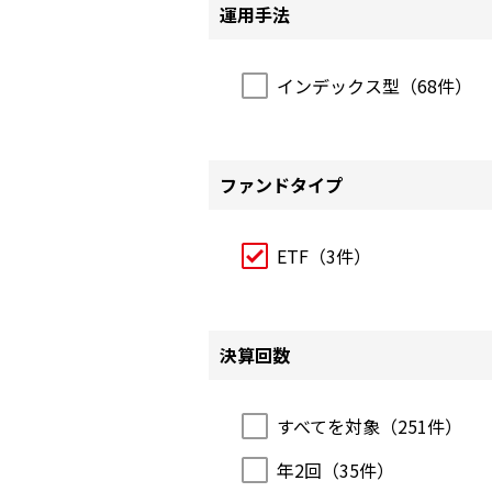
運用手法
インデックス型（
68
件）
ファンドタイプ
ETF（
3
件）
決算回数
すべてを対象（
251
件）
年2回（
35
件）