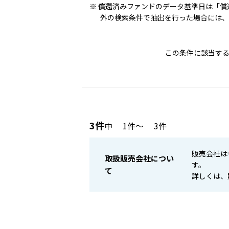
償還済みファンドのデータ基準日は「償
外の検索条件で抽出を行った場合には、
この条件に該当す
3
件
中
1件～
3
件
販売会社は
取扱販売会社につい
す。
て
詳しくは、