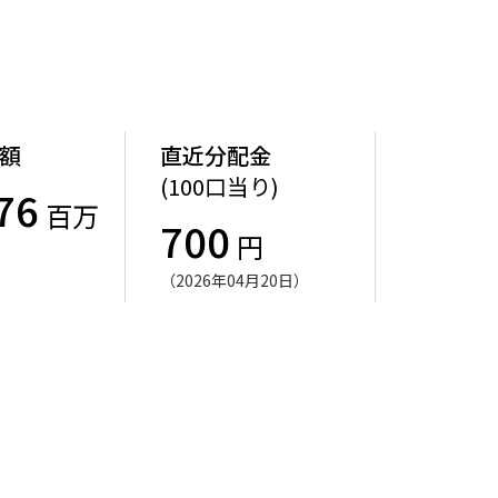
額
直近分配金
(100口当り)
76
百万
700
円
（2026年04月20日）