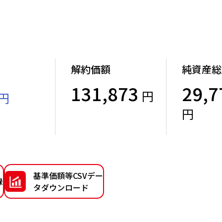
解約価額
純資産総
131,873
29,7
円
円
）
円
基準価額等CSVデー
録
タダウンロード