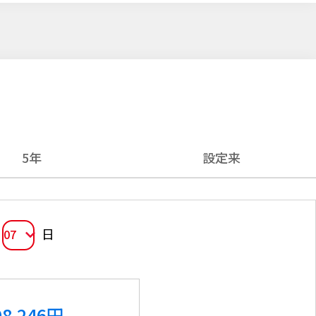
5年
設定来
日
07
98,246
円