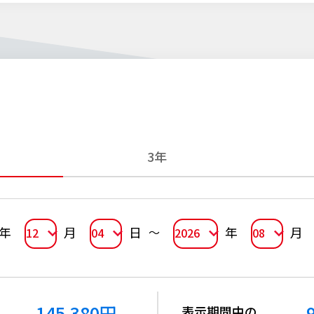
3年
年
月
日
年
月
12
04
2026
08
145,380
円
表示期間中の