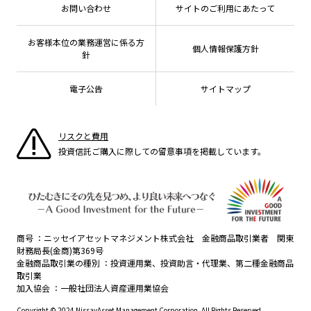
有価証券届出書の効力の発生の有無について
方針・その他開示情報
メディア
お問い合わせ
サイトのご利用にあたって
資産形成サポート
こだわりのインデックスファンド 購入・換金手数料
採用情報
ESGへの取り組み
なしシリーズ
NAMシティ
公式キャラクターのご紹介
確定拠出年金について
お問い合わせ
お客様本位の業務運営に係る方
個人情報保護方針
議決権行使について
よくあるご質問
針
投資の教室
国内株式議決権行使の方針と判断基準
電子公告
サイトマップ
サステナビリティレポート等
リスクと費用
投資信託ご購入に際しての留意事項を掲載しています。
商号
ニッセイアセットマネジメント株式会社 金融商品取引業者 関東
財務局長(金商)第369号
金融商品取引業の種別
投資運用業、投資助言・代理業、第二種金融商品
取引業
加入協会
一般社団法人資産運用業協会
Copyright © 2024 NissayAsset Management Corporation. All Rights Reserved.