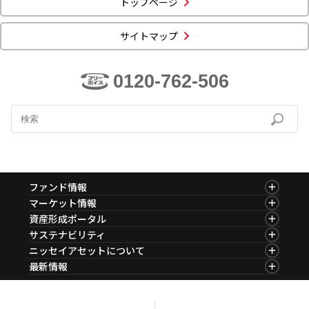
トップページ
ニッセイアセットについてTOP
投資信託新商品のご案内
Goal Navi
SDGsとは？
ファンドレポート
最新情報
法人のお客さま
サイトマップ
会社情報
投資信託償還商品のご案内
トップメッセージ
資産形成サポート
プレスリリース
採用情報
English
ちょこっと3分！ファンドシアター
0120-762-506
特別対談
NAMシティ
受賞歴
有価証券届出書の効力の発生の有無について
サステナビリティ経営基本方針
検索したいキーワードを入力してください。
お問い合わせ
方針・その他開示情報
こだわりのインデックスファンド 購入・換金手数料なしシ
サステナビリティ推進体制
リーズ
よくあるご質問
採用情報
ニッセイアセットの重要課題
確定拠出年金について
投資の教室
ファンド情報
公式キャラクターのご紹介
ファンド情報TOP
マーケット情報
サステナビリティへの取り組み
基準価額一覧
マーケット情報TOP
資産形成ポータル
資産形成はじめるなら
確定拠出年金制度について
ファンド検索
マーケット指数
資産形成ポータルTOP
サステナビリティ
サステナビリティレポート
ファンド比較
マーケットレポート
サステナビリティTOP
ニッセイアセットについて
決算カレンダー
確定拠出年金での商品の選び方について
コラム
資産形成サービス
サステナビリティ経営
海外休日カレンダー
ニッセイアセットについてTOP
最新情報
ファンドレポート
サステナブル投資
サステナブル投資
投資信託新商品のご案内
会社情報
Nダイレクト
マーケットニュース
確定拠出年金 基準価額一覧
投資信託償還商品のご案内
プレスリリース
Goal Navi
商品ニュース
日本版スチュワードシップ・コードへの対応
ちょこっと3分！ファンドシアター
受賞歴
おしらせ