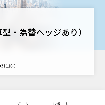
算型・為替ヘッジあり）
1116C
データ
レポート