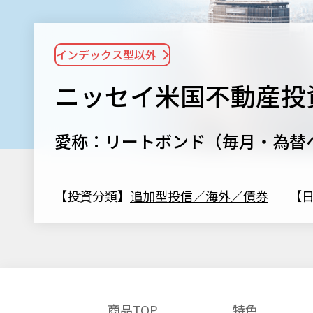
インデックス型以外
ニッセイ米国不動産投
愛称：リートボンド（毎月・為替
【投資分類】
追加型投信／海外／債券
【
商品TOP
特色