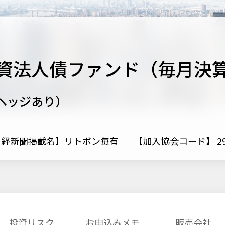
資法人債ファンド（毎月決
ヘッジあり）
日経新聞掲載名】リトボン毎有
【加入協会コード】 293
投資リスク
お申込みメモ
販売会社