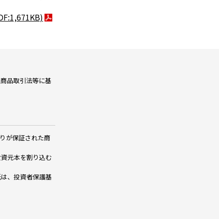
DF:1,671KB)
融商品取引法等に基
りが保証された商
投資元本を割り込む
託は、投資者保護基