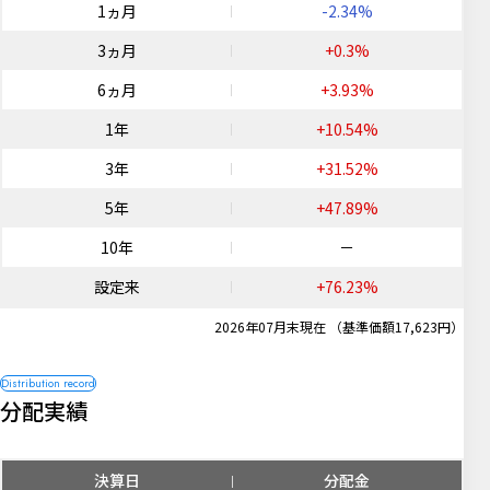
1ヵ月
-2.34%
3ヵ月
+0.3%
6ヵ月
+3.93%
1年
+10.54%
3年
+31.52%
5年
+47.89%
10年
－
設定来
+76.23%
2026年07月末現在 （基準価額17,623円）
分配実績
決算日
分配金