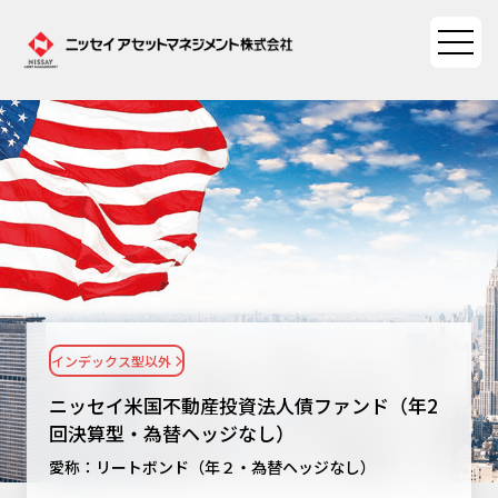
ファンド情報
ファンド情報TOP
マーケット情報
基準価額一覧
マーケット情報TOP
資産形成ポータル
ファンド検索
マーケット指数
インデックス型以外
資産形成ポータルTOP
ファンド比較
サステナビリティ
マーケットレポート
ニッセイ米国不動産投資法人債ファンド（年2
決算カレンダー
資産形成サービス
回決算型・為替ヘッジなし）
サステナビリティTOP
大関 洋の「十字路」
ニッセイアセットについて
愛称：リートボンド（年２・為替ヘッジなし）
海外休日カレンダー
Nダイレクト
サステナビリティ経営
コラム