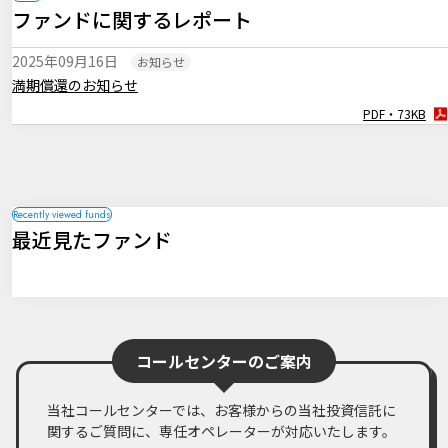
ファンドに関するレポート
臨時レポート「12月FOMC 3会合連続で利下げを決定」
PDF・256KB
2025年09月16日
お知らせ
2024年11月08日
マーケットレポート
満期償還のお知らせ
臨時レポート「11月FOMC 2会合連続で利下げを決定」
PDF・73KB
PDF・262KB
2024年11月01日
マーケットレポート
臨時レポート「日銀10月 金融政策の現状維持を決定」
PDF・269KB
2024年09月19日
マーケットレポート
最近見たファンド
臨時レポート「9月FOMC 約4年半ぶりとなる利下げを決定」
PDF・260KB
2024年08月06日
マーケットレポート
臨時レポート「米国の景気減速懸念から金融市場は不安定な展開に」
PDF・254KB
コールセンターのご案内
当社コールセンターでは、お客様からの当社投資信託に
関するご質問に、専任オペレーターが対応いたします。