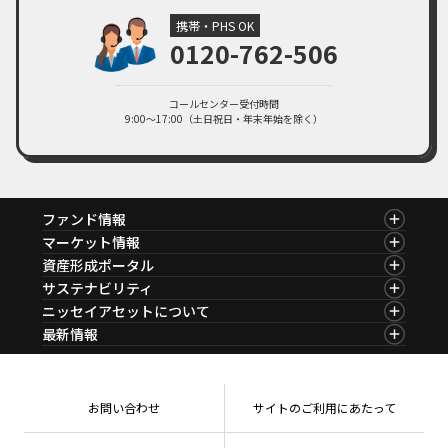
携帯・PHS OK
0120-762-506
コールセンター受付時間
9:00～17:00（土日祝日・年末年始を除く）
ファンド情報
ファンド情報TOP
マーケット情報
基準価額一覧
マーケット情報TOP
資産形成ポータル
ファンド検索
マーケット指数
資産形成ポータルTOP
サステナビリティ
ファンド比較
マーケットレポート
サステナビリティTOP
ニッセイアセットについて
決算カレンダー
コラム
資産形成サービス
サステナビリティ経営
海外休日カレンダー
ニッセイアセットについてTOP
最新情報
ファンドレポート
サステナブル投資
投資信託新商品のご案内
会社情報
Nダイレクト
マーケットニュース
投資信託償還商品のご案内
プレスリリース
Goal Navi
商品ニュース
ちょこっと3分！ファンドシアター
受賞歴
おしらせ
有価証券届出書の効力の発生の有無について
方針・その他開示情報
メディア
お問い合わせ
サイトのご利用にあたって
資産形成サポート
こだわりのインデックスファンド 購入・換金手数料
採用情報
なしシリーズ
NAMシティ
公式キャラクターのご紹介