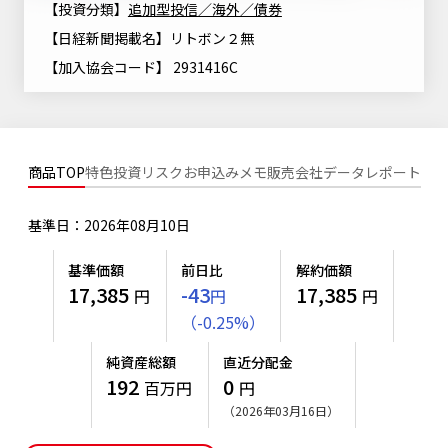
【投資分類】
追加型投信／海外／債券
ニッセイアセットについてTOP
投資信託新商品のご案内
Goal Navi
SDGsとは？
【日経新聞掲載名】リトボン２無
ファンドレポート
最新情報
法人のお客さま
会社情報
投資信託償還商品のご案内
【加入協会コード】 2931416C
トップメッセージ
資産形成サポート
プレスリリース
採用情報
English
ちょこっと3分！ファンドシアター
特別対談
NAMシティ
受賞歴
有価証券届出書の効力の発生の有無について
サステナビリティ経営基本方針
商品TOP
特色
投資リスク
お申込みメモ
販売会社
データ
レポート
検索したいキーワードを入力してください。
お問い合わせ
方針・その他開示情報
こだわりのインデックスファンド 購入・換金手数料なしシ
サステナビリティ推進体制
リーズ
基準日：2026年08月10日
よくあるご質問
採用情報
ニッセイアセットの重要課題
確定拠出年金について
投資の教室
基準価額
前日比
解約価額
公式キャラクターのご紹介
17,385
-43
17,385
円
円
円
サステナビリティへの取り組み
（
-
0.25
%
）
資産形成はじめるなら
確定拠出年金制度について
サステナビリティレポート
純資産総額
直近分配金
確定拠出年金での商品の選び方について
192
0
百万円
円
サステナブル投資
確定拠出年金 基準価額一覧
（2026年03月16日）
日本版スチュワードシップ・コードへの対応