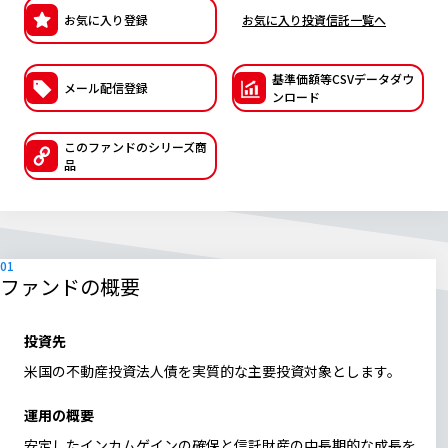
お気に入り登録
お気に入り投資信託一覧へ
ESGへの取り組み
議決権行使について
基準価額等CSVデー
タダウ
メール配信登録
ンロード
国内株式議決権行使の方針と判断基準
このファンドの
シリーズ商
サステナビリティレポート等
品
ファンドの概要
投資先
米国の不動産投資法人債を実質的な主要投資対象とします。
運用の概要
安定したインカムゲインの確保と信託財産の中長期的な成長を