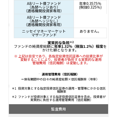
ABリート債ファンド
年率0.3575％
（為替ヘッジあり）
(税抜0.325％)
（適格機関投資家専用）
ABリート債ファンド
（為替ヘッジなし）
（適格機関投資家専用）
ニッセイマネーマーケット
ありません。
マザーファンド
実質的な負担
＊2
ファンドの純資産総額に
年率1.32％（税抜1.2％）程度
を
かけた額となります。
上記は目安であり、各指定投資信託証券への投資比率が
変動することにより、投資者が負担する実質的な運用
管理費用（信託報酬）は変動します。
運用管理費用（信託報酬）
＝保有期間中の日々の純資産総額×信託報酬率（年率）
投資対象とする指定投資信託証券の運用・管理等にかかる信託
報酬率
ファンドが投資対象とする指定投資信託証券を含め、投資者が
実質的に負担する運用管理費用（信託報酬）
監査費用