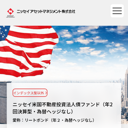
ファンド情報
ファンド情報TOP
マーケット情報
基準価額一覧
マーケット情報TOP
資産形成ポータル
ファンド検索
マーケット指数
インデックス型以外
資産形成ポータルTOP
ファンド比較
サステナビリティ
マーケットレポート
ニッセイ米国不動産投資法人債ファンド（年2
決算カレンダー
資産形成サービス
回決算型・為替ヘッジなし）
サステナビリティTOP
大関 洋の「十字路」
ニッセイアセットについて
愛称：リートボンド（年２・為替ヘッジなし）
海外休日カレンダー
Nダイレクト
サステナビリティ経営
コラム