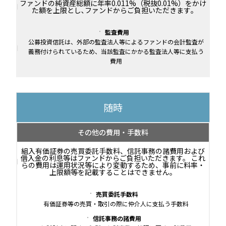
ファンドの純資産総額に年率0.011%（税抜0.01%）をかけ
た額を上限とし､ファンドからご負担いただきます｡
監査費用
公募投資信託は、外部の監査法人等によるファンドの会計監査が
義務付けられているため、当該監査にかかる監査法人等に支払う
費用
随時
その他の費用・手数料
組入有価証券の売買委託手数料、信託事務の諸費用および
借入金の利息等はファンドからご負担いただきます。 これ
らの費用は運用状況等により変動するため、事前に料率・
上限額等を記載することはできません。
売買委託手数料
有価証券等の売買・取引の際に仲介人に支払う手数料
信託事務の諸費用