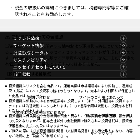
税金の取扱いの詳細につきましては、税務専門家等にご確
認されることをお勧めします。
ご投資にあたっての留意点
ファンド情報
ファンド情報TOP
マーケット情報
当資料は、ファンドに関連する情報および運用状況等についてお伝えす
基準価額一覧
マーケット情報TOP
ることを目的として、ニッセイアセットマネジメントが作成したもので
資産形成ポータル
ファンド検索
マーケット指数
す。金融商品取引法等に基づく開示資料ではありません。また、特定の
資産形成ポータルTOP
サステナビリティ
ファンド比較
マーケットレポート
有価証券等の勧誘を目的とするものではありません。
サステナビリティTOP
ニッセイアセットについて
決算カレンダー
コラム
資産形成サービス
サステナビリティ経営
海外休日カレンダー
ニッセイアセットについてTOP
最新情報
【投資信託に関する留意点】
ファンドレポート
サステナブル投資
投資信託新商品のご案内
会社情報
Nダイレクト
マーケットニュース
投資信託償還商品のご案内
プレスリリース
Goal Navi
商品ニュース
投資信託はリスクを含む商品です。運用実績は市場環境等により変動し、運用成
ちょこっと3分！ファンドシアター
受賞歴
果（損益）はすべて投資家の皆様のものとなります。元本および利回りが保証され
おしらせ
有価証券届出書の効力の発生の有無について
方針・その他開示情報
た商品ではありません。
メディア
お問い合わせ
サイトのご利用にあたって
資産形成サポート
こだわりのインデックスファンド 購入・換金手数料
投資信託は値動きのある有価証券等に投資します（また、外国証券に投資するフ
採用情報
なしシリーズ
ァンドには為替変動リスクもあります。）ので基準価額は変動し、投資元本を割
NAMシティ
公式キャラクターのご紹介
り込むことがあります。
確定拠出年金について
お問い合わせ
お客様本位の業務運営に係る方
個人情報保護方針
投資信託は保険契約や金融機関の預金と異なり、保険契約者保護機構、預金保険
よくあるご質問
針
の対象となりません。証券会社以外の金融機関で購入された投資信託は、投資者
投資の教室
保護基金の支払い対象にはなりません。
ご購入の際には必ず投資信託説明書（交付目論見書）をお受け取りになり、内容
電子公告
サイトマップ
をご確認の上ご自身でご判断ください。