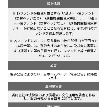
繰上償還
各ファンドが投資対象とする「ABリート債ファンド
（為替ヘッジあり）（適格機関投資家専用）」、「ABリ
ート債ファンド（為替ヘッジなし）（適格機関投資家専
用）」が存続しないこととなる場合には、それぞれのフ
ァンドを繰上償還します。
各ファンドにおいて、受益権の口数が30億口を下回って
いる場合等には、委託会社はあらかじめ受益者に書面に
より通知する等の手続きを経て、ファンドを繰上償還さ
せることがあります。
公告
電子公告により行い、当ホームページ
「電子公告」
に掲載
します。
運用報告書
委託会社は決算後および償還後に交付運用報告書を作成
し、販売会社から受益者に交付します。
課税関係