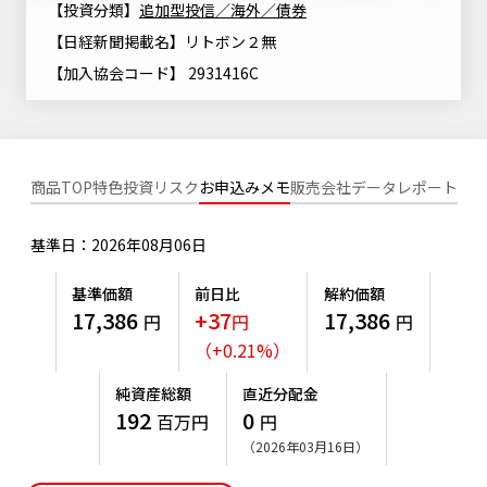
【投資分類】
追加型投信／海外／債券
ニッセイアセットについてTOP
投資信託新商品のご案内
Goal Navi
SDGsとは？
【日経新聞掲載名】リトボン２無
ファンドレポート
最新情報
法人のお客さま
会社情報
投資信託償還商品のご案内
【加入協会コード】 2931416C
トップメッセージ
資産形成サポート
プレスリリース
採用情報
English
ちょこっと3分！ファンドシアター
特別対談
NAMシティ
受賞歴
有価証券届出書の効力の発生の有無について
サステナビリティ経営基本方針
商品TOP
特色
投資リスク
お申込みメモ
販売会社
データ
レポート
検索したいキーワードを入力してください。
お問い合わせ
方針・その他開示情報
こだわりのインデックスファンド 購入・換金手数料なしシ
サステナビリティ推進体制
リーズ
基準日：2026年08月06日
よくあるご質問
採用情報
ニッセイアセットの重要課題
確定拠出年金について
投資の教室
基準価額
前日比
解約価額
公式キャラクターのご紹介
17,386
+37
17,386
円
円
円
サステナビリティへの取り組み
（
+
0.21
%
）
資産形成はじめるなら
確定拠出年金制度について
サステナビリティレポート
純資産総額
直近分配金
確定拠出年金での商品の選び方について
192
0
百万円
円
サステナブル投資
確定拠出年金 基準価額一覧
（2026年03月16日）
日本版スチュワードシップ・コードへの対応