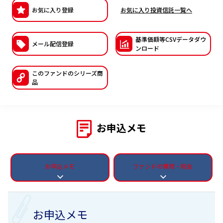
お気に入り登録
お気に入り投資信託一覧へ
ESGへの取り組み
議決権行使について
基準価額等CSVデー
タダウ
メール配信登録
ンロード
国内株式議決権行使の方針と判断基準
このファンドの
シリーズ商
サステナビリティレポート等
品
お申込メモ
お申込メモ
ファンドの費用・税金
お申込メモ