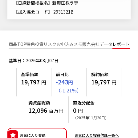
【日経新聞掲載名】新興国株ラ専
ニッセイアセットについてTOP
投資信託新商品のご案内
Goal Navi
SDGsとは？
【加入協会コード】 2931321B
ファンドレポート
最新情報
法人のお客さま
会社情報
投資信託償還商品のご案内
トップメッセージ
資産形成サポート
プレスリリース
採用情報
English
ちょこっと3分！ファンドシアター
特別対談
NAMシティ
商品TOP
特色
投資リスク
お申込みメモ
販売会社
データ
レポート
受賞歴
有価証券届出書の効力の発生の有無について
サステナビリティ経営基本方針
検索したいキーワードを入力してください。
お問い合わせ
方針・その他開示情報
基準日：2026年08月07日
こだわりのインデックスファンド 購入・換金手数料なしシ
サステナビリティ推進体制
リーズ
よくあるご質問
採用情報
基準価額
前日比
解約価額
ニッセイアセットの重要課題
19,797
-243
19,797
円
円
円
確定拠出年金について
投資の教室
公式キャラクターのご紹介
（
-
1.21
%
）
サステナビリティへの取り組み
資産形成はじめるなら
確定拠出年金制度について
純資産総額
直近分配金
サステナビリティレポート
12,096
0
百万円
円
確定拠出年金での商品の選び方について
（2025年11月20日）
サステナブル投資
確定拠出年金 基準価額一覧
日本版スチュワードシップ・コードへの対応
お気に入り登録
お気に入り投資信託一覧へ