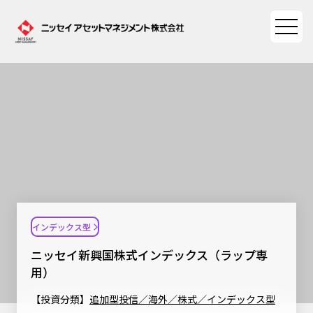
ファンド情報
ファンド情報TOP
マーケット情報
基準価額一覧
マーケット情報TOP
資産形成ポータル
ファンド検索
マーケット指数
インデックス型
資産形成ポータルTOP
ファンド比較
サステナビリティ
マーケットレポート
ニッセイ新興国株式インデックス（ラップ専
決算カレンダー
資産形成サービス
用）
サステナビリティTOP
大関 洋の「十字路」
ニッセイアセットについて
海外休日カレンダー
【投資分類】
追加型投信／海外／株式／インデックス型
Nダイレクト
サステナビリティ経営
コラム