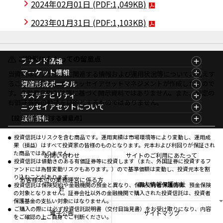
2024年02月01日
(PDF:1,049KB)
2023年01月31日
(PDF:1,103KB)
ご投資にあたっての留意点
ファンド情報
ファンド情報TOP
マーケット情報
当資料は、ファンドに関連する情報および運用状況等についてお伝えす
基準価額一覧
マーケット情報TOP
ることを目的として、ニッセイアセットマネジメントが作成したもので
資産形成ポータル
ファンド検索
マーケット指数
す。金融商品取引法等に基づく開示資料ではありません。また、特定の
資産形成ポータルTOP
サステナビリティ
ファンド比較
マーケットレポート
有価証券等の勧誘を目的とするものではありません。
サステナビリティTOP
ニッセイアセットについて
決算カレンダー
コラム
資産形成サービス
サステナビリティ経営
海外休日カレンダー
ニッセイアセットについてTOP
最新情報
【投資信託に関する留意点】
ファンドレポート
サステナブル投資
投資信託新商品のご案内
会社情報
Nダイレクト
マーケットニュース
投資信託償還商品のご案内
プレスリリース
Goal Navi
商品ニュース
投資信託はリスクを含む商品です。運用実績は市場環境等により変動し、運用成
ちょこっと3分！ファンドシアター
受賞歴
果（損益）はすべて投資家の皆様のものとなります。元本および利回りが保証され
おしらせ
有価証券届出書の効力の発生の有無について
方針・その他開示情報
た商品ではありません。
メディア
お問い合わせ
サイトのご利用にあたって
資産形成サポート
こだわりのインデックスファンド 購入・換金手数料
投資信託は値動きのある有価証券等に投資します（また、外国証券に投資するフ
採用情報
なしシリーズ
ァンドには為替変動リスクもあります。）ので基準価額は変動し、投資元本を割
NAMシティ
公式キャラクターのご紹介
り込むことがあります。
確定拠出年金について
お問い合わせ
お客様本位の業務運営に係る方
個人情報保護方針
投資信託は保険契約や金融機関の預金と異なり、保険契約者保護機構、預金保険
よくあるご質問
針
の対象となりません。証券会社以外の金融機関で購入された投資信託は、投資者
投資の教室
保護基金の支払い対象にはなりません。
ご購入の際には必ず投資信託説明書（交付目論見書）をお受け取りになり、内容
電子公告
サイトマップ
をご確認の上ご自身でご判断ください。