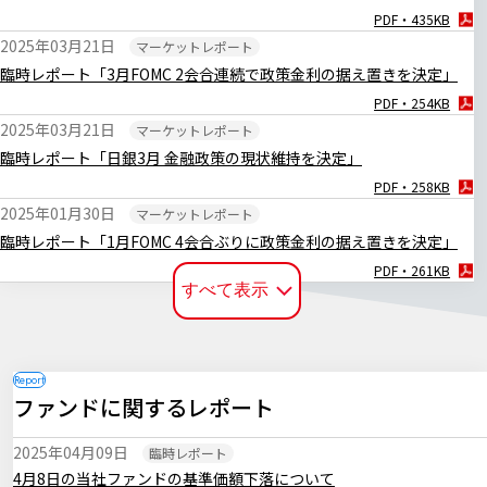
PDF・435KB
2025年03月21日
マーケットレポート
臨時レポート「3月FOMC 2会合連続で政策金利の据え置きを決定」
PDF・254KB
2025年03月21日
マーケットレポート
臨時レポート「日銀3月 金融政策の現状維持を決定」
PDF・258KB
2025年01月30日
マーケットレポート
臨時レポート「1月FOMC 4会合ぶりに政策金利の据え置きを決定」
PDF・261KB
すべて表示
2025年01月27日
マーケットレポート
臨時レポート「日銀1月 0.50％への追加利上げを決定」
PDF・252KB
2024年12月20日
マーケットレポート
ファンドに関するレポート
臨時レポート「日銀12月 金融政策の現状維持を決定」
PDF・255KB
2025年04月09日
臨時レポート
2024年12月19日
マーケットレポート
4月8日の当社ファンドの基準価額下落について