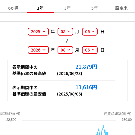
6か月
1年
3年
5年
設定来
2025
年
08
月
06
日
2026
年
08
月
06
日
21,879
円
表示期間中の
基準価額の
最高値
(
2026/06/23
)
13,616
円
表示期間中の
基準価額の
最安値
(
2025/08/06
)
基準価額(円)
純資産総額(億円)
22,500
160.00