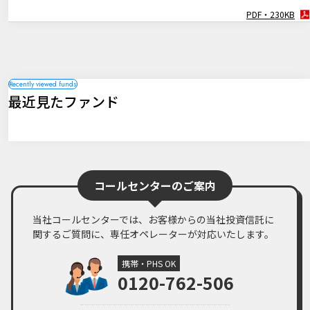
臨時レポート「12月FOMC 3会合連続で利下げを決定」
PDF・230KB
PDF・256KB
2024年11月08日
マーケットレポート
臨時レポート「11月FOMC 2会合連続で利下げを決定」
PDF・262KB
2024年11月01日
マーケットレポート
最近見たファンド
臨時レポート「日銀10月 金融政策の現状維持を決定」
PDF・269KB
2024年09月19日
マーケットレポート
臨時レポート「9月FOMC 約4年半ぶりとなる利下げを決定」
PDF・260KB
コールセンターのご案内
当社コールセンターでは、お客様からの当社投資信託に
関するご質問に、専任オペレーターが対応いたします。
携帯・PHS OK
0120-762-506