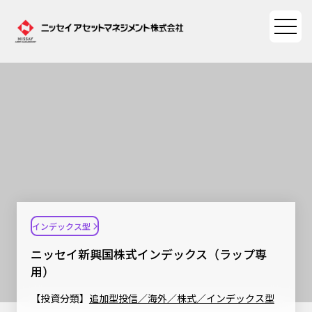
ファンド情報
ファンド情報TOP
マーケット情報
基準価額一覧
マーケット情報TOP
資産形成ポータル
ファンド検索
マーケット指数
インデックス型
資産形成ポータルTOP
ファンド比較
サステナビリティ
マーケットレポート
ニッセイ新興国株式インデックス（ラップ専
決算カレンダー
資産形成サービス
用）
サステナビリティTOP
大関 洋の「十字路」
ニッセイアセットについて
海外休日カレンダー
【投資分類】
追加型投信／海外／株式／インデックス型
Nダイレクト
サステナビリティ経営
コラム