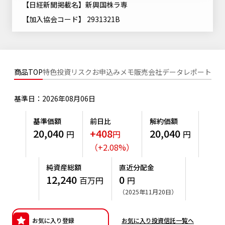
【日経新聞掲載名】新興国株ラ専
ニッセイアセットについてTOP
投資信託新商品のご案内
Goal Navi
SDGsとは？
【加入協会コード】 2931321B
ファンドレポート
最新情報
法人のお客さま
会社情報
投資信託償還商品のご案内
トップメッセージ
資産形成サポート
プレスリリース
採用情報
English
ちょこっと3分！ファンドシアター
特別対談
NAMシティ
商品TOP
特色
投資リスク
お申込みメモ
販売会社
データ
レポート
受賞歴
有価証券届出書の効力の発生の有無について
サステナビリティ経営基本方針
検索したいキーワードを入力してください。
お問い合わせ
方針・その他開示情報
基準日：2026年08月06日
こだわりのインデックスファンド 購入・換金手数料なしシ
サステナビリティ推進体制
リーズ
よくあるご質問
採用情報
基準価額
前日比
解約価額
ニッセイアセットの重要課題
20,040
+408
20,040
円
円
円
確定拠出年金について
投資の教室
公式キャラクターのご紹介
（
+
2.08
%
）
サステナビリティへの取り組み
資産形成はじめるなら
確定拠出年金制度について
純資産総額
直近分配金
サステナビリティレポート
12,240
0
百万円
円
確定拠出年金での商品の選び方について
（2025年11月20日）
サステナブル投資
確定拠出年金 基準価額一覧
日本版スチュワードシップ・コードへの対応
お気に入り登録
お気に入り投資信託一覧へ