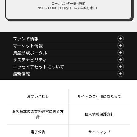
コールセンター受付時間
9:00～17:00（土日祝日・年末年始を除く）
ファンド情報
ファンド情報TOP
マーケット情報
基準価額一覧
マーケット情報TOP
資産形成ポータル
ファンド検索
マーケット指数
資産形成ポータルTOP
サステナビリティ
ファンド比較
マーケットレポート
サステナビリティTOP
ニッセイアセットについて
決算カレンダー
コラム
資産形成サービス
サステナビリティ経営
海外休日カレンダー
ニッセイアセットについてTOP
最新情報
ファンドレポート
サステナブル投資
投資信託新商品のご案内
会社情報
Nダイレクト
マーケットニュース
投資信託償還商品のご案内
プレスリリース
Goal Navi
商品ニュース
ちょこっと3分！ファンドシアター
受賞歴
おしらせ
有価証券届出書の効力の発生の有無について
方針・その他開示情報
メディア
お問い合わせ
サイトのご利用にあたって
資産形成サポート
こだわりのインデックスファンド 購入・換金手数料
採用情報
なしシリーズ
NAMシティ
公式キャラクターのご紹介
確定拠出年金について
お問い合わせ
お客様本位の業務運営に係る方
個人情報保護方針
よくあるご質問
針
投資の教室
電子公告
サイトマップ