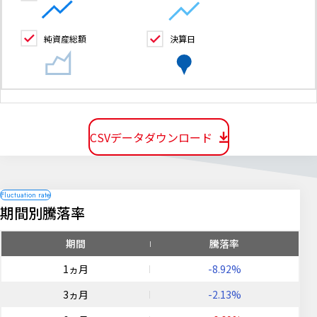
純資産総額
決算日
CSVデータダウンロード
期間別騰落率
期間
騰落率
1ヵ月
-8.92%
3ヵ月
-2.13%