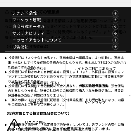
ご投資にあたっての留意点
ファンド情報
ファンド情報TOP
マーケット情報
当資料は、ファンドに関連する情報および運用状況等についてお伝えす
基準価額一覧
マーケット情報TOP
ることを目的として、ニッセイアセットマネジメントが作成したもので
資産形成ポータル
ファンド検索
マーケット指数
す。金融商品取引法等に基づく開示資料ではありません。また、特定の
資産形成ポータルTOP
サステナビリティ
ファンド比較
マーケットレポート
有価証券等の勧誘を目的とするものではありません。
サステナビリティTOP
ニッセイアセットについて
決算カレンダー
コラム
資産形成サービス
サステナビリティ経営
海外休日カレンダー
ニッセイアセットについてTOP
最新情報
【投資信託に関する留意点】
ファンドレポート
サステナブル投資
投資信託新商品のご案内
会社情報
Nダイレクト
マーケットニュース
投資信託償還商品のご案内
プレスリリース
Goal Navi
商品ニュース
投資信託はリスクを含む商品です。運用実績は市場環境等により変動し、運用成
ちょこっと3分！ファンドシアター
受賞歴
果（損益）はすべて投資家の皆様のものとなります。元本および利回りが保証され
おしらせ
有価証券届出書の効力の発生の有無について
方針・その他開示情報
た商品ではありません。
メディア
お問い合わせ
サイトのご利用にあたって
資産形成サポート
こだわりのインデックスファンド 購入・換金手数料
投資信託は値動きのある有価証券等に投資します（また、外国証券に投資するフ
採用情報
なしシリーズ
ァンドには為替変動リスクもあります。）ので基準価額は変動し、投資元本を割
NAMシティ
公式キャラクターのご紹介
り込むことがあります。
確定拠出年金について
お問い合わせ
お客様本位の業務運営に係る方
個人情報保護方針
投資信託は保険契約や金融機関の預金と異なり、保険契約者保護機構、預金保険
よくあるご質問
針
の対象となりません。証券会社以外の金融機関で購入された投資信託は、投資者
投資の教室
保護基金の支払い対象にはなりません。
ご購入の際には必ず投資信託説明書（交付目論見書）をお受け取りになり、内容
電子公告
サイトマップ
をご確認の上ご自身でご判断ください。
【投資対象とする投資信託証券について】
リスクと費用
「外国投資信託証券」「指定投資信託証券」については、各ファンドの交付目論
投資信託ご購入に際しての留意事項を掲載しています。
見書「投資対象とする投資信託証券の概要」をご覧ください。