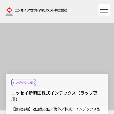
ファンド情報
ファンド情報TOP
マーケット情報
基準価額一覧
マーケット情報TOP
資産形成ポータル
ファンド検索
マーケット指数
インデックス型
資産形成ポータルTOP
ファンド比較
サステナビリティ
マーケットレポート
ニッセイ新興国株式インデックス（ラップ専
決算カレンダー
資産形成サービス
用）
サステナビリティTOP
大関 洋の「十字路」
ニッセイアセットについて
海外休日カレンダー
【投資分類】
追加型投信／海外／株式／インデックス型
Nダイレクト
サステナビリティ経営
コラム