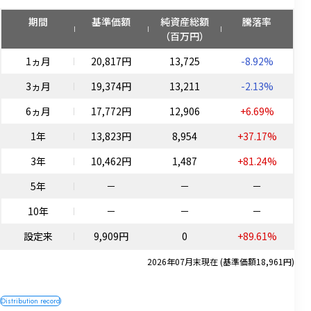
期間
基準価額
純資産総額
騰落率
（百万円）
1ヵ月
20,817円
13,725
-8.92%
3ヵ月
19,374円
13,211
-2.13%
6ヵ月
17,772円
12,906
+6.69%
1年
13,823円
8,954
+37.17%
3年
10,462円
1,487
+81.24%
5年
－
－
－
10年
－
－
－
設定来
9,909円
0
+89.61%
2026年07月末現在 (基準価額18,961円)