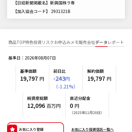
【日経新聞掲載名】新興国株ラ専
ニッセイアセットについてTOP
投資信託新商品のご案内
Goal Navi
SDGsとは？
【加入協会コード】 2931321B
ファンドレポート
最新情報
法人のお客さま
会社情報
投資信託償還商品のご案内
トップメッセージ
資産形成サポート
プレスリリース
採用情報
English
ちょこっと3分！ファンドシアター
特別対談
NAMシティ
商品TOP
特色
投資リスク
お申込みメモ
販売会社
データ
レポート
受賞歴
有価証券届出書の効力の発生の有無について
サステナビリティ経営基本方針
検索したいキーワードを入力してください。
お問い合わせ
方針・その他開示情報
基準日：2026年08月07日
こだわりのインデックスファンド 購入・換金手数料なしシ
サステナビリティ推進体制
リーズ
よくあるご質問
採用情報
基準価額
前日比
解約価額
ニッセイアセットの重要課題
19,797
-243
19,797
円
円
円
確定拠出年金について
投資の教室
公式キャラクターのご紹介
（
-
1.21
%
）
サステナビリティへの取り組み
資産形成はじめるなら
確定拠出年金制度について
純資産総額
直近分配金
サステナビリティレポート
12,096
0
百万円
円
確定拠出年金での商品の選び方について
（2025年11月20日）
サステナブル投資
確定拠出年金 基準価額一覧
日本版スチュワードシップ・コードへの対応
お気に入り登録
お気に入り投資信託一覧へ