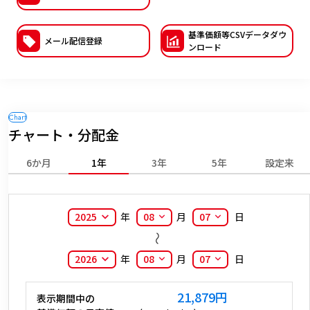
ESGへの取り組み
基準価額等CSVデー
タダウ
メール配信登録
ンロード
議決権行使について
国内株式議決権行使の方針と判断基準
サステナビリティレポート等
チャート・分配金
6か月
1年
3年
5年
設定来
2025
年
08
月
07
日
2026
年
08
月
07
日
21,879
円
表示期間中の