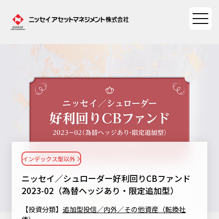
ファンド情報
ファンド情報TOP
マーケット情報
基準価額一覧
マーケット情報TOP
資産形成ポータル
ファンド検索
マーケット指数
インデックス型以外
資産形成ポータルTOP
ファンド比較
サステナビリティ
マーケットレポート
ニッセイ／シュローダー好利回りCBファンド
決算カレンダー
資産形成サービス
2023-02（為替ヘッジあり・限定追加型）
サステナビリティTOP
大関 洋の「十字路」
ニッセイアセットについて
海外休日カレンダー
【投資分類】
追加型投信／内外／その他資産（転換社
Nダイレクト
サステナビリティ経営
コラム