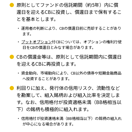
原則としてファンドの信託期間（約5年）内に償
還日を迎えるCBに投資し、償還日まで保有するこ
とを基本とします。
運用者の判断により、CBの償還日前に売却することがあり
ます。
プットオプション
付CBについては、オプションの権利行使
日をCBの償還日とみなす場合があります。
CBの償還金等は、原則として信託期間内に償還日
を迎えるCBに再投資します。
資金動向、市場動向により、CB以外の債券や短期金融商品
へ投資することがあります。
利回りに加え、発行体の信用リスク、流動性など
を勘案して、組入銘柄および組入比率を決定しま
す。なお、信用格付が投資適格未満（BB格相当以
下）の銘柄も積極的に組入れます。
信用格付が投資適格未満（BB格相当以下）の銘柄の組入れ
が中心になる場合があります。