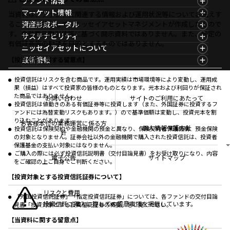
ファンド情報
ファンド情報TOP
マーケット情報
当資料は、ファンドに関連する情報および運用状況等についてお伝えす
基準価額一覧
マーケット情報TOP
ることを目的として、ニッセイアセットマネジメントが作成したもので
資産形成ポータル
ファンド検索
マーケット指数
す。金融商品取引法等に基づく開示資料ではありません。また、特定の
資産形成ポータルTOP
サステナビリティ
ファンド比較
マーケットレポート
有価証券等の勧誘を目的とするものではありません。
サステナビリティTOP
ニッセイアセットについて
決算カレンダー
コラム
資産形成サービス
サステナビリティ経営
海外休日カレンダー
ニッセイアセットについてTOP
最新情報
【投資信託に関する留意点】
ファンドレポート
サステナブル投資
投資信託新商品のご案内
会社情報
Nダイレクト
マーケットニュース
投資信託償還商品のご案内
プレスリリース
Goal Navi
商品ニュース
投資信託はリスクを含む商品です。運用実績は市場環境等により変動し、運用成
ちょこっと3分！ファンドシアター
受賞歴
果（損益）はすべて投資家の皆様のものとなります。元本および利回りが保証され
おしらせ
有価証券届出書の効力の発生の有無について
方針・その他開示情報
た商品ではありません。
メディア
お問い合わせ
サイトのご利用にあたって
資産形成サポート
こだわりのインデックスファンド 購入・換金手数料
投資信託は値動きのある有価証券等に投資します（また、外国証券に投資するフ
採用情報
なしシリーズ
ァンドには為替変動リスクもあります。）ので基準価額は変動し、投資元本を割
NAMシティ
公式キャラクターのご紹介
り込むことがあります。
確定拠出年金について
お問い合わせ
お客様本位の業務運営に係る方
個人情報保護方針
投資信託は保険契約や金融機関の預金と異なり、保険契約者保護機構、預金保険
よくあるご質問
針
の対象となりません。証券会社以外の金融機関で購入された投資信託は、投資者
投資の教室
保護基金の支払い対象にはなりません。
ご購入の際には必ず投資信託説明書（交付目論見書）をお受け取りになり、内容
電子公告
サイトマップ
をご確認の上ご自身でご判断ください。
【投資対象とする投資信託証券について】
リスクと費用
「外国投資信託証券」「指定投資信託証券」については、各ファンドの交付目論
投資信託ご購入に際しての留意事項を掲載しています。
見書「投資対象とする投資信託証券の概要」をご覧ください。
【当資料に関する留意点】