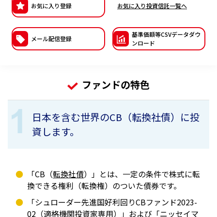
お気に入り登録
お気に入り投資信託一覧へ
ESGへの取り組み
基準価額等CSVデー
タダウ
議決権行使について
メール配信登録
ンロード
国内株式議決権行使の方針と判断基準
サステナビリティレポート等
ファンドの特色
日本を含む世界のCB（転換社債）に投
資します。
「CB（
転換社債
）」とは、一定の条件で株式に転
換できる権利（転換権）のついた債券です。
「シュローダー先進国好利回りCBファンド2023-
02（適格機関投資家専用）」および「ニッセイマ