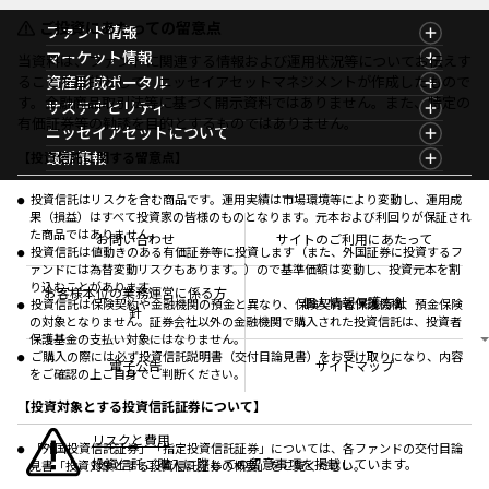
ご投資にあたっての留意点
ファンド情報
ファンド情報TOP
マーケット情報
当資料は、ファンドに関連する情報および運用状況等についてお伝えす
基準価額一覧
マーケット情報TOP
ることを目的として、ニッセイアセットマネジメントが作成したもので
資産形成ポータル
ファンド検索
マーケット指数
す。金融商品取引法等に基づく開示資料ではありません。また、特定の
資産形成ポータルTOP
サステナビリティ
ファンド比較
マーケットレポート
有価証券等の勧誘を目的とするものではありません。
サステナビリティTOP
ニッセイアセットについて
決算カレンダー
コラム
資産形成サービス
サステナビリティ経営
海外休日カレンダー
ニッセイアセットについてTOP
最新情報
【投資信託に関する留意点】
ファンドレポート
サステナブル投資
投資信託新商品のご案内
会社情報
Nダイレクト
マーケットニュース
投資信託償還商品のご案内
プレスリリース
Goal Navi
商品ニュース
投資信託はリスクを含む商品です。運用実績は市場環境等により変動し、運用成
ちょこっと3分！ファンドシアター
受賞歴
果（損益）はすべて投資家の皆様のものとなります。元本および利回りが保証され
おしらせ
有価証券届出書の効力の発生の有無について
方針・その他開示情報
た商品ではありません。
メディア
お問い合わせ
サイトのご利用にあたって
資産形成サポート
こだわりのインデックスファンド 購入・換金手数料
投資信託は値動きのある有価証券等に投資します（また、外国証券に投資するフ
採用情報
なしシリーズ
ァンドには為替変動リスクもあります。）ので基準価額は変動し、投資元本を割
NAMシティ
公式キャラクターのご紹介
り込むことがあります。
確定拠出年金について
お問い合わせ
お客様本位の業務運営に係る方
個人情報保護方針
投資信託は保険契約や金融機関の預金と異なり、保険契約者保護機構、預金保険
よくあるご質問
針
の対象となりません。証券会社以外の金融機関で購入された投資信託は、投資者
投資の教室
保護基金の支払い対象にはなりません。
ご購入の際には必ず投資信託説明書（交付目論見書）をお受け取りになり、内容
電子公告
サイトマップ
をご確認の上ご自身でご判断ください。
【投資対象とする投資信託証券について】
リスクと費用
「外国投資信託証券」「指定投資信託証券」については、各ファンドの交付目論
投資信託ご購入に際しての留意事項を掲載しています。
見書「投資対象とする投資信託証券の概要」をご覧ください。