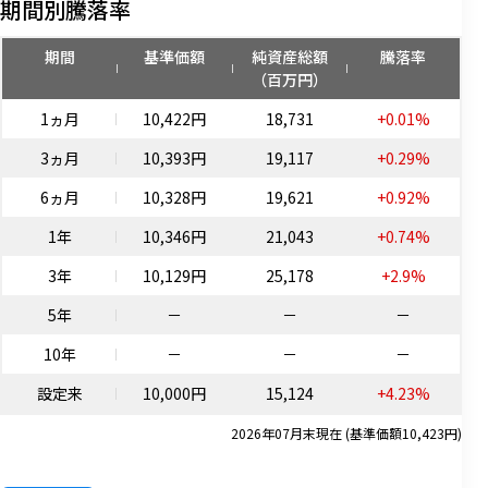
期間別騰落率
期間
基準価額
純資産総額
騰落率
（百万円）
1ヵ月
10,422円
18,731
+0.01%
3ヵ月
10,393円
19,117
+0.29%
6ヵ月
10,328円
19,621
+0.92%
1年
10,346円
21,043
+0.74%
3年
10,129円
25,178
+2.9%
5年
－
－
－
10年
－
－
－
設定来
10,000円
15,124
+4.23%
2026年07月末現在 (基準価額10,423円)