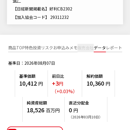
債）
ニッセイアセットについてTOP
投資信託新商品のご案内
【日経新聞掲載名】好利CB2302
Goal Navi
SDGsとは？
ファンドレポート
最新情報
法人のお客さま
会社情報
【加入協会コード】 29311232
投資信託償還商品のご案内
トップメッセージ
資産形成サポート
プレスリリース
採用情報
English
ちょこっと3分！ファンドシアター
特別対談
NAMシティ
受賞歴
有価証券届出書の効力の発生の有無について
商品TOP
特色
投資リスク
お申込みメモ
販売会社
データ
レポート
サステナビリティ経営基本方針
検索したいキーワードを入力してください。
お問い合わせ
方針・その他開示情報
こだわりのインデックスファンド 購入・換金手数料なしシ
サステナビリティ推進体制
リーズ
基準日：2026年08月07日
よくあるご質問
採用情報
ニッセイアセットの重要課題
基準価額
前日比
解約価額
確定拠出年金について
投資の教室
公式キャラクターのご紹介
10,412
+3
10,360
円
円
円
サステナビリティへの取り組み
（
+
0.03
%
）
資産形成はじめるなら
確定拠出年金制度について
サステナビリティレポート
純資産総額
直近分配金
確定拠出年金での商品の選び方について
18,526
0
百万円
円
サステナブル投資
（2026年03月10日）
確定拠出年金 基準価額一覧
日本版スチュワードシップ・コードへの対応