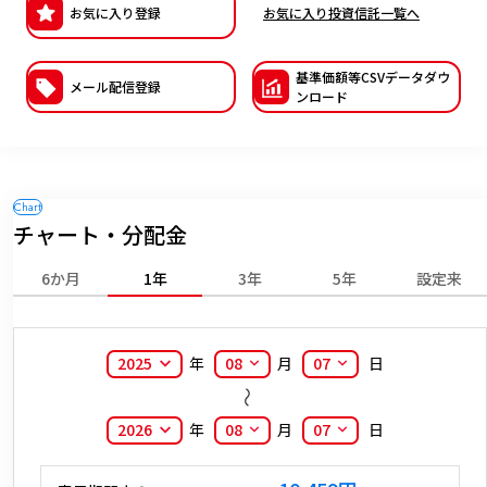
お気に入り登録
お気に入り投資信託一覧へ
ESGへの取り組み
基準価額等CSVデー
タダウ
議決権行使について
メール配信登録
ンロード
国内株式議決権行使の方針と判断基準
サステナビリティレポート等
チャート・分配金
6か月
1年
3年
5年
設定来
2025
年
08
月
07
日
2026
年
08
月
07
日