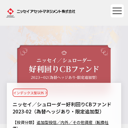
ファンド情報
ファンド情報TOP
マーケット情報
基準価額一覧
マーケット情報TOP
資産形成ポータル
ファンド検索
マーケット指数
インデックス型以外
資産形成ポータルTOP
ファンド比較
サステナビリティ
マーケットレポート
ニッセイ／シュローダー好利回りCBファンド
決算カレンダー
資産形成サービス
2023-02（為替ヘッジあり・限定追加型）
サステナビリティTOP
大関 洋の「十字路」
ニッセイアセットについて
海外休日カレンダー
【投資分類】
追加型投信／内外／その他資産（転換社
Nダイレクト
サステナビリティ経営
コラム