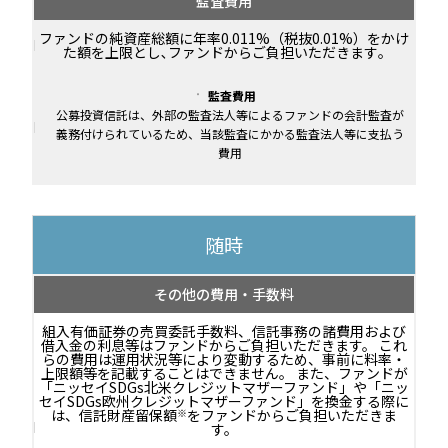
監査費用
ファンドの純資産総額に年率0.011%（税抜0.01%）をかけ
た額を上限とし､ファンドからご負担いただきます｡
監査費用
公募投資信託は、外部の監査法人等によるファンドの会計監査が
義務付けられているため、当該監査にかかる監査法人等に支払う
費用
随時
その他の費用・手数料
組入有価証券の売買委託手数料、信託事務の諸費用および
借入金の利息等はファンドからご負担いただきます。 これ
らの費用は運用状況等により変動するため、事前に料率・
上限額等を記載することはできません。
また、ファンドが
「ニッセイSDGs北米クレジットマザーファンド」や「ニッ
セイSDGs欧州クレジットマザーファンド」を換金する際に
は、信託財産留保額
※
をファンドからご負担いただきま
す。