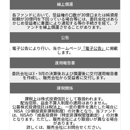
繰上償還
各ファンドにおいて、受益権の口数が30億口または純資産
総額が30億円を下回っている場合等には、委託会社はあら
かじめ受益者に書面により通知する等の手続きを経て、フ
ァンドを繰上償還させることがあります。
公告
電子公告により行い、当ホームページ
「電子公告」
に掲載
します。
運用報告書
委託会社は3・9月の決算後および償還後に交付運用報告書
を作成し、販売会社から受益者に交付します。
課税関係
課税上は株式投資信託として取扱われます。
配当控除、益金不算入制度の適用はありません。
公募株式投資信託は税法上、一定の要件を満たした場合に
NISA（少額投資非課税制度）の対象となり、当ファンド
は、NISAの「成長投資枠（特定非課税管理勘定）」の対象
となります。ただし、販売会社により取扱いが異なる場合
があります。
詳しくは、販売会社にお問合せください。