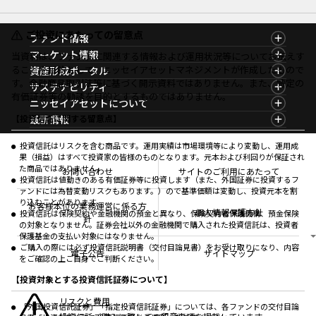
ご投資にあたっての留意点
ファンド情報
ファンド情報TOP
マーケット情報
当資料は、ファンドに関連する情報および運用状況等についてお伝えす
基準価額一覧
マーケット情報TOP
ることを目的として、ニッセイアセットマネジメントが作成したもので
資産形成ポータル
ファンド検索
マーケット指数
す。金融商品取引法等に基づく開示資料ではありません。また、特定の
資産形成ポータルTOP
サステナビリティ
ファンド比較
マーケットレポート
有価証券等の勧誘を目的とするものではありません。
サステナビリティTOP
ニッセイアセットについて
決算カレンダー
コラム
資産形成サービス
サステナビリティ経営
海外休日カレンダー
ニッセイアセットについてTOP
最新情報
【投資信託に関する留意点】
ファンドレポート
サステナブル投資
投資信託新商品のご案内
会社情報
Nダイレクト
マーケットニュース
投資信託償還商品のご案内
プレスリリース
Goal Navi
商品ニュース
投資信託はリスクを含む商品です。運用実績は市場環境等により変動し、運用成
ちょこっと3分！ファンドシアター
受賞歴
果（損益）はすべて投資家の皆様のものとなります。元本および利回りが保証され
おしらせ
有価証券届出書の効力の発生の有無について
方針・その他開示情報
た商品ではありません。
メディア
お問い合わせ
サイトのご利用にあたって
資産形成サポート
こだわりのインデックスファンド 購入・換金手数料
投資信託は値動きのある有価証券等に投資します（また、外国証券に投資するフ
採用情報
なしシリーズ
ァンドには為替変動リスクもあります。）ので基準価額は変動し、投資元本を割
NAMシティ
公式キャラクターのご紹介
り込むことがあります。
確定拠出年金について
お問い合わせ
お客様本位の業務運営に係る方
個人情報保護方針
投資信託は保険契約や金融機関の預金と異なり、保険契約者保護機構、預金保険
よくあるご質問
針
の対象となりません。証券会社以外の金融機関で購入された投資信託は、投資者
投資の教室
保護基金の支払い対象にはなりません。
ご購入の際には必ず投資信託説明書（交付目論見書）をお受け取りになり、内容
電子公告
サイトマップ
をご確認の上ご自身でご判断ください。
【投資対象とする投資信託証券について】
リスクと費用
「外国投資信託証券」「指定投資信託証券」については、各ファンドの交付目論