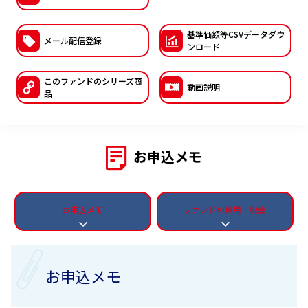
ESGへの取り組み
基準価額等CSVデー
タダウ
メール配信登録
ンロード
議決権行使について
国内株式議決権行使の方針と判断基準
このファンドの
シリーズ商
動画説明
品
サステナビリティレポート等
お申込メモ
お申込メモ
ファンドの費用・税金
お申込メモ