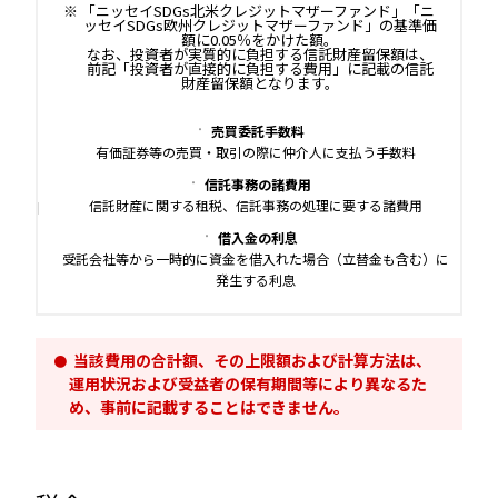
「ニッセイSDGs北米クレジットマザーファンド」「ニ
ッセイSDGs欧州クレジットマザーファンド」の基準価
額に0.05％をかけた額。
なお、投資者が実質的に負担する信託財産留保額は、
前記「投資者が直接的に負担する費用」に記載の信託
財産留保額となります。
売買委託手数料
有価証券等の売買・取引の際に仲介人に支払う手数料
信託事務の諸費用
信託財産に関する租税、信託事務の処理に要する諸費用
借入金の利息
受託会社等から一時的に資金を借入れた場合（立替金も含む）に
発生する利息
当該費用の合計額、その上限額および計算方法は、
運用状況および受益者の保有期間等により異なるた
め、事前に記載することはできません。