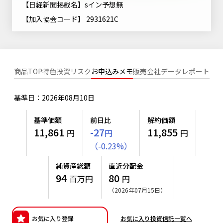
【日経新聞掲載名】sイン予想無
ニッセイアセットについてTOP
投資信託新商品のご案内
Goal Navi
SDGsとは？
【加入協会コード】 2931621C
ファンドレポート
最新情報
法人のお客さま
会社情報
投資信託償還商品のご案内
トップメッセージ
資産形成サポート
プレスリリース
採用情報
English
ちょこっと3分！ファンドシアター
特別対談
NAMシティ
商品TOP
特色
投資リスク
お申込みメモ
販売会社
データ
レポート
受賞歴
有価証券届出書の効力の発生の有無について
サステナビリティ経営基本方針
検索したいキーワードを入力してください。
お問い合わせ
方針・その他開示情報
基準日：2026年08月10日
こだわりのインデックスファンド 購入・換金手数料なしシ
サステナビリティ推進体制
リーズ
よくあるご質問
採用情報
基準価額
前日比
解約価額
ニッセイアセットの重要課題
11,861
-27
11,855
円
円
円
確定拠出年金について
投資の教室
公式キャラクターのご紹介
（
-
0.23
%
）
サステナビリティへの取り組み
資産形成はじめるなら
確定拠出年金制度について
純資産総額
直近分配金
サステナビリティレポート
94
80
百万円
円
確定拠出年金での商品の選び方について
（2026年07月15日）
サステナブル投資
確定拠出年金 基準価額一覧
日本版スチュワードシップ・コードへの対応
お気に入り登録
お気に入り投資信託一覧へ