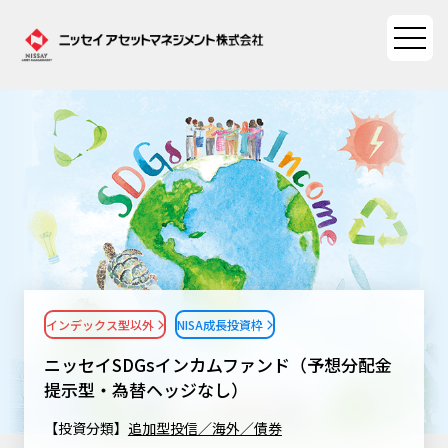
ファンド情報
ファンド情報TOP
マーケット情報
基準価額一覧
マーケット情報TOP
資産形成ポータル
ファンド検索
マーケット指数
インデックス型以外
NISA成長投資枠
資産形成ポータルTOP
ファンド比較
サステナビリティ
マーケットレポート
ニッセイSDGsインカムファンド（予想分配金
決算カレンダー
資産形成サービス
提示型・為替ヘッジなし）
サステナビリティTOP
大関 洋の「十字路」
ニッセイアセットについて
海外休日カレンダー
【投資分類】
追加型投信／海外／債券
Nダイレクト
サステナビリティ経営
コラム