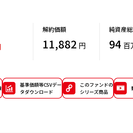
解約価額
純資産総
11,882
94
円
百
円
）
基準価額等CSVデー
このファンドの
録
タダウンロード
シリーズ商品