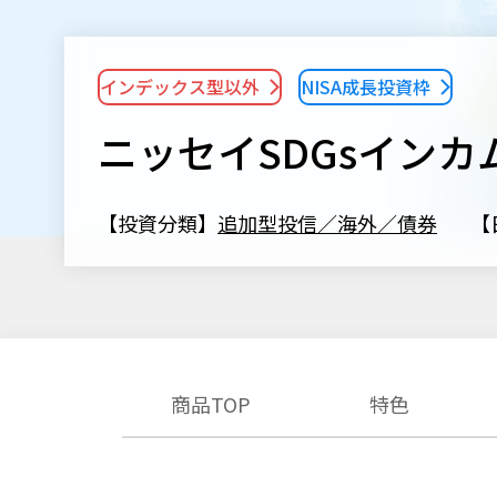
インデックス型以外
NISA成長投資枠
ニッセイSDGsイン
【投資分類】
追加型投信／海外／債券
【
商品TOP
特色