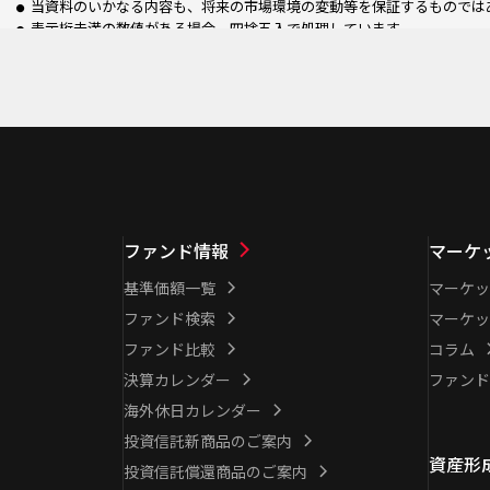
当資料のいかなる内容も、将来の市場環境の変動等を保証するものでは
表示桁未満の数値がある場合、四捨五入で処理しています。
ファンド情報
マーケ
基準価額一覧
マーケッ
ファンド検索
マーケッ
ファンド比較
コラム
決算カレンダー
ファンド
海外休日カレンダー
投資信託新商品のご案内
資産形
投資信託償還商品のご案内