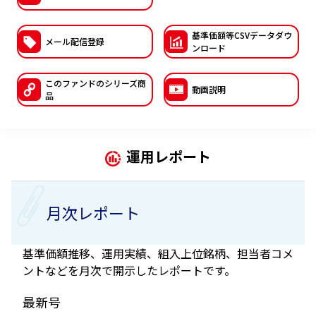
ESGへの取り組み
基準価額等CSVデー
タダウ
メール配信登録
ンロード
議決権行使について
国内株式議決権行使の方針と判断基準
このファンドの
シリーズ商
動画説明
品
サステナビリティレポート等
運用レポート
月次レポート
基準価額推移、運用実績、組入上位銘柄、担当者コメ
ントなどを月次で開示したレポートです。
最新号