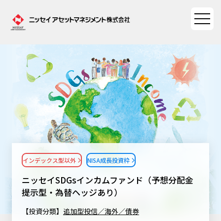
ファンド情報
ファンド情報TOP
マーケット情報
基準価額一覧
マーケット情報TOP
資産形成ポータル
ファンド検索
マーケット指数
インデックス型以外
NISA成長投資枠
資産形成ポータルTOP
ファンド比較
サステナビリティ
マーケットレポート
ニッセイSDGsインカムファンド（予想分配金
決算カレンダー
資産形成サービス
提示型・為替ヘッジあり）
サステナビリティTOP
大関 洋の「十字路」
ニッセイアセットについて
海外休日カレンダー
【投資分類】
追加型投信／海外／債券
Nダイレクト
サステナビリティ経営
コラム