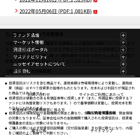
2022年05月06日
(PDF:1,081KB)
ご投資にあたっての留意点
ファンド情報
ファンド情報TOP
マーケット情報
当資料は、ファンドに関連する情報および運用状況等についてお伝えす
基準価額一覧
マーケット情報TOP
ることを目的として、ニッセイアセットマネジメントが作成したもので
資産形成ポータル
ファンド検索
マーケット指数
す。金融商品取引法等に基づく開示資料ではありません。また、特定の
資産形成ポータルTOP
サステナビリティ
ファンド比較
マーケットレポート
有価証券等の勧誘を目的とするものではありません。
サステナビリティTOP
ニッセイアセットについて
決算カレンダー
コラム
資産形成サービス
サステナビリティ経営
海外休日カレンダー
ニッセイアセットについてTOP
最新情報
【投資信託に関する留意点】
ファンドレポート
サステナブル投資
投資信託新商品のご案内
会社情報
Nダイレクト
マーケットニュース
投資信託償還商品のご案内
プレスリリース
Goal Navi
商品ニュース
投資信託はリスクを含む商品です。運用実績は市場環境等により変動し、運用成
ちょこっと3分！ファンドシアター
受賞歴
果（損益）はすべて投資家の皆様のものとなります。元本および利回りが保証され
おしらせ
有価証券届出書の効力の発生の有無について
方針・その他開示情報
た商品ではありません。
メディア
お問い合わせ
サイトのご利用にあたって
資産形成サポート
こだわりのインデックスファンド 購入・換金手数料
投資信託は値動きのある有価証券等に投資します（また、外国証券に投資するフ
採用情報
なしシリーズ
ァンドには為替変動リスクもあります。）ので基準価額は変動し、投資元本を割
NAMシティ
公式キャラクターのご紹介
り込むことがあります。
確定拠出年金について
お問い合わせ
お客様本位の業務運営に係る方
個人情報保護方針
投資信託は保険契約や金融機関の預金と異なり、保険契約者保護機構、預金保険
よくあるご質問
針
の対象となりません。証券会社以外の金融機関で購入された投資信託は、投資者
投資の教室
保護基金の支払い対象にはなりません。
ご購入の際には必ず投資信託説明書（交付目論見書）をお受け取りになり、内容
電子公告
サイトマップ
をご確認の上ご自身でご判断ください。