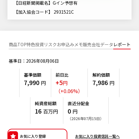
【日経新聞掲載名】Gイン予想有
ニッセイアセットについてTOP
投資信託新商品のご案内
Goal Navi
SDGsとは？
【加入協会コード】 2931521C
ファンドレポート
最新情報
法人のお客さま
会社情報
投資信託償還商品のご案内
トップメッセージ
資産形成サポート
プレスリリース
採用情報
English
ちょこっと3分！ファンドシアター
特別対談
NAMシティ
商品TOP
特色
投資リスク
お申込みメモ
販売会社
データ
レポート
受賞歴
有価証券届出書の効力の発生の有無について
サステナビリティ経営基本方針
検索したいキーワードを入力してください。
お問い合わせ
方針・その他開示情報
基準日：2026年08月06日
こだわりのインデックスファンド 購入・換金手数料なしシ
サステナビリティ推進体制
リーズ
よくあるご質問
採用情報
基準価額
前日比
解約価額
ニッセイアセットの重要課題
7,990
+5
7,986
円
円
円
確定拠出年金について
投資の教室
公式キャラクターのご紹介
（
+
0.06
%
）
サステナビリティへの取り組み
資産形成はじめるなら
確定拠出年金制度について
純資産総額
直近分配金
サステナビリティレポート
16
0
百万円
円
確定拠出年金での商品の選び方について
（2026年07月15日）
サステナブル投資
確定拠出年金 基準価額一覧
日本版スチュワードシップ・コードへの対応
お気に入り登録
お気に入り投資信託一覧へ