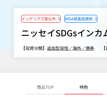
インデックス型以外
NISA成長投資枠
ニッセイSDGsイン
【投資分類】
追加型投信／海外／債券
【
商品TOP
特色