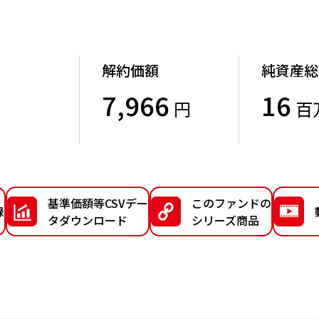
解約価額
純資産総
7,966
16
円
百
）
基準価額等CSVデー
このファンドの
録
タダウンロード
シリーズ商品