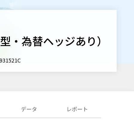
示型・為替ヘッジあり）
31521C
データ
レポート