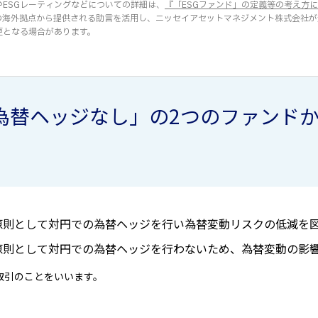
やESGレーティングなどについての詳細は、
『「ESGファンド」の定義等の考え方
の海外拠点から提供される助言を活用し、ニッセイアセットマネジメント株式会社が
更となる場合があります。
為替ヘッジなし」の2つのファンド
原則として対円での為替ヘッジを行い為替変動リスクの低減を
原則として対円での為替ヘッジを行わないため、為替変動の影
取引のことをいいます。