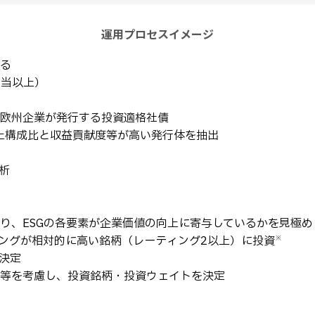
運用プロセスイメージ
る
相当以上）
欧州企業が発行する投資適格社債
売上構成比と収益貢献度等が高い発行体を抽出
析
り、ESGの各要素が企業価値の向上に寄与しているかを見極め
ィングが相対的に高い銘柄（レーティング2以上）に投資
※
の決定
等を考慮し、投資銘柄・投資ウェイトを決定