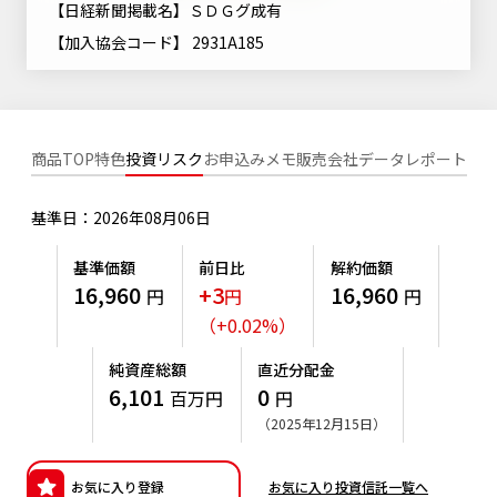
【日経新聞掲載名】ＳＤＧグ成有
ニッセイアセットについてTOP
投資信託新商品のご案内
Goal Navi
SDGsとは？
【加入協会コード】 2931A185
ファンドレポート
最新情報
法人のお客さま
会社情報
投資信託償還商品のご案内
トップメッセージ
資産形成サポート
プレスリリース
採用情報
English
ちょこっと3分！ファンドシアター
特別対談
NAMシティ
商品TOP
特色
投資リスク
お申込みメモ
販売会社
データ
レポート
受賞歴
有価証券届出書の効力の発生の有無について
サステナビリティ経営基本方針
検索したいキーワードを入力してください。
お問い合わせ
方針・その他開示情報
基準日：2026年08月06日
こだわりのインデックスファンド 購入・換金手数料なしシ
サステナビリティ推進体制
リーズ
よくあるご質問
採用情報
基準価額
前日比
解約価額
ニッセイアセットの重要課題
16,960
+3
16,960
円
円
円
確定拠出年金について
投資の教室
公式キャラクターのご紹介
（
+
0.02
%
）
サステナビリティへの取り組み
資産形成はじめるなら
確定拠出年金制度について
純資産総額
直近分配金
サステナビリティレポート
6,101
0
百万円
円
確定拠出年金での商品の選び方について
（2025年12月15日）
サステナブル投資
確定拠出年金 基準価額一覧
日本版スチュワードシップ・コードへの対応
お気に入り登録
お気に入り投資信託一覧へ