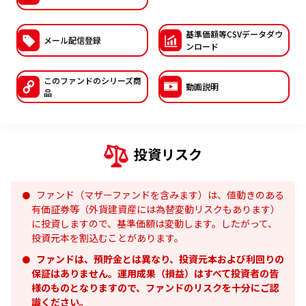
ESGへの取り組み
基準価額等CSVデー
タダウ
メール配信登録
ンロード
議決権行使について
国内株式議決権行使の方針と判断基準
このファンドの
シリーズ商
動画説明
品
サステナビリティレポート等
投資リスク
ファンド（マザーファンドを含みます）は、値動きのある
有価証券等（外貨建資産には為替変動リスクもあります）
に投資しますので、基準価額は変動します。したがって、
投資元本を割込むことがあります。
ファンドは、預貯金とは異なり、投資元本および利回りの
保証はありません。運用成果（損益）はすべて投資者の皆
様のものとなりますので、ファンドのリスクを十分にご認
識ください。