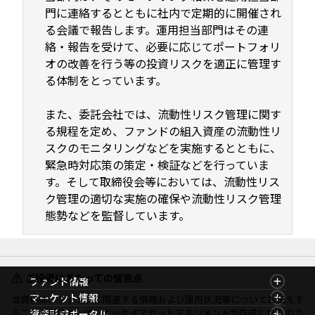
門に連絡するとともに社内で定期的に開催され
る会議で報告します。運用担当部門はその連
絡・報告を受けて、必要に応じてポートフォリ
オの改善を行う等の投資リスクを適正に管理す
る体制をとっています。
また、委託会社では、流動性リスク管理に関す
る規程を定め、ファンドの組入資産の流動性リ
スクのモニタリングなどを実施するとともに、
緊急時対応策の策定・検証などを行っていま
す。そして取締役会等においては、流動性リス
ク管理の適切な実施の確保や流動性リスク管理
態勢などを監督しています。
ご投資にあたっての留意点
ファンド情報
ファンド情報TOP
マーケット情報
当資料は、ファンドに関連する情報および運用状況等についてお伝えす
基準価額一覧
マーケット情報TOP
ることを目的として、ニッセイアセットマネジメントが作成したもので
資産形成ポータル