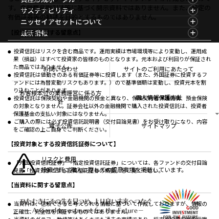
ファンド検索
マーケット指数
す。金融商品取引法等に基づく開示資料ではありません。また、特定の
資産形成ポータルTOP
サステナビリティ
ファンド比較
マーケットレポート
有価証券等の勧誘を目的とするものではありません。
サステナビリティTOP
ニッセイアセットについて
決算カレンダー
コラム
資産形成サービス
サステナビリティ経営
海外休日カレンダー
ニッセイアセットについてTOP
最新情報
【投資信託に関する留意点】
ファンドレポート
サステナブル投資
投資信託新商品のご案内
会社情報
Nダイレクト
マーケットニュース
投資信託償還商品のご案内
プレスリリース
Goal Navi
商品ニュース
投資信託はリスクを含む商品です。運用実績は市場環境等により変動し、運用成
ちょこっと3分！ファンドシアター
受賞歴
果（損益）はすべて投資家の皆様のものとなります。元本および利回りが保証され
おしらせ
有価証券届出書の効力の発生の有無について
方針・その他開示情報
た商品ではありません。
メディア
お問い合わせ
サイトのご利用にあたって
資産形成サポート
こだわりのインデックスファンド 購入・換金手数料
投資信託は値動きのある有価証券等に投資します（また、外国証券に投資するフ
採用情報
なしシリーズ
ァンドには為替変動リスクもあります。）ので基準価額は変動し、投資元本を割
NAMシティ
公式キャラクターのご紹介
り込むことがあります。
確定拠出年金について
お問い合わせ
お客様本位の業務運営に係る方
個人情報保護方針
投資信託は保険契約や金融機関の預金と異なり、保険契約者保護機構、預金保険
よくあるご質問
針
の対象となりません。証券会社以外の金融機関で購入された投資信託は、投資者
投資の教室
保護基金の支払い対象にはなりません。
ご購入の際には必ず投資信託説明書（交付目論見書）をお受け取りになり、内容
電子公告
サイトマップ
をご確認の上ご自身でご判断ください。
【投資対象とする投資信託証券について】
リスクと費用
「外国投資信託証券」「指定投資信託証券」については、各ファンドの交付目論
投資信託ご購入に際しての留意事項を掲載しています。
見書「投資対象とする投資信託証券の概要」をご覧ください。
【当資料に関する留意点】
当資料は、信頼できると考えられる情報に基づいて作成しておりますが、情報の
正確性、完全性を保証するものではありません。