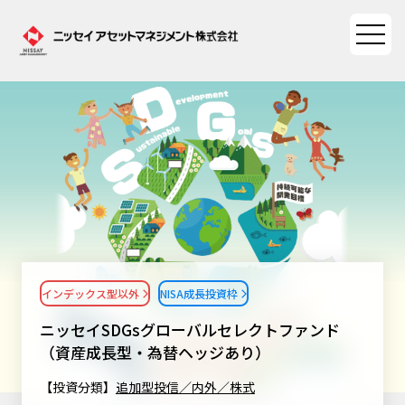
ファンド情報
ファンド情報TOP
マーケット情報
基準価額一覧
マーケット情報TOP
資産形成ポータル
ファンド検索
マーケット指数
インデックス型以外
NISA成長投資枠
資産形成ポータルTOP
ファンド比較
サステナビリティ
マーケットレポート
ニッセイSDGsグローバルセレクトファンド
決算カレンダー
資産形成サービス
（資産成長型・為替ヘッジあり）
サステナビリティTOP
大関 洋の「十字路」
ニッセイアセットについて
海外休日カレンダー
【投資分類】
追加型投信／内外／株式
Nダイレクト
サステナビリティ経営
コラム