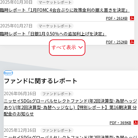
2025年01月30日
マーケットレポート
臨時レポート「1月FOMC 4会合ぶりに政策金利の据え置きを決定」
PDF・261KB
2025年01月27日
マーケットレポート
臨時レポート「日銀1月 0.50％への追加利上げを決定」
PDF・252KB
すべて表示
2024年12月20日
マーケットレポート
臨時レポート「日銀12月 金融政策の現状維持を決定」
PDF・255KB
2024年12月19日
マーケットレポート
ファンドに関するレポート
臨時レポート「12月FOMC 3会合連続で利下げを決定」
PDF・256KB
2026年06月16日
ファンドレポート
2024年11月08日
マーケットレポート
ニッセイSDGsグローバルセレクトファンド(年2回決算型･為替ヘッジ
臨時レポート「11月FOMC 2会合連続で利下げを決定」
あり)/(年2回決算型･為替ヘッジなし)【特別レポート】第16期決算 分
PDF・262KB
配金のお知らせ
2024年11月01日
マーケットレポート
PDF・369KB
臨時レポート「日銀10月 金融政策の現状維持を決定」
2025年12月16日
ファンドレポート
PDF・269KB
ニッセイSDGsグローバルセレクトファンド(年2回決算型･為替ヘッジ