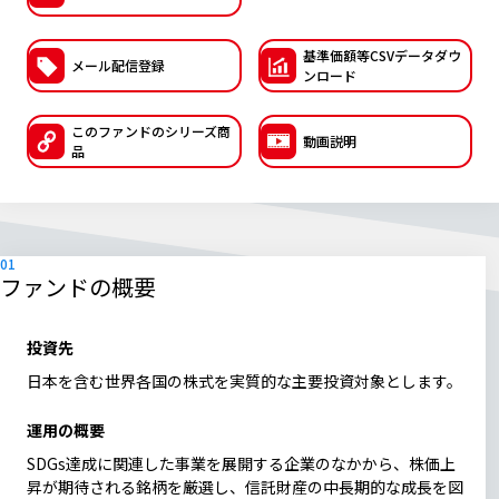
ESGへの取り組み
基準価額等CSVデー
タダウ
メール配信登録
ンロード
議決権行使について
国内株式議決権行使の方針と判断基準
このファンドの
シリーズ商
動画説明
品
サステナビリティレポート等
ファンドの概要
投資先
日本を含む世界各国の株式を実質的な主要投資対象とします。
運用の概要
SDGs達成に関連した事業を展開する企業のなかから、株価上
昇が期待される銘柄を厳選し、信託財産の中長期的な成長を図