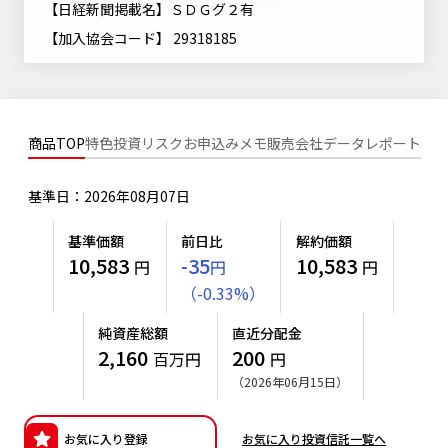
【日経新聞掲載名】ＳＤＧグ２有
ニッセイアセットについてTOP
投資信託新商品のご案内
Goal Navi
SDGsとは？
【加入協会コード】 29318185
ファンドレポート
最新情報
法人のお客さま
会社情報
投資信託償還商品のご案内
トップメッセージ
資産形成サポート
プレスリリース
採用情報
English
ちょこっと3分！ファンドシアター
特別対談
NAMシティ
商品TOP
特色
投資リスク
お申込みメモ
販売会社
データ
レポート
受賞歴
有価証券届出書の効力の発生の有無について
サステナビリティ経営基本方針
検索したいキーワードを入力してください。
お問い合わせ
方針・その他開示情報
基準日：2026年08月07日
こだわりのインデックスファンド 購入・換金手数料なしシ
サステナビリティ推進体制
リーズ
よくあるご質問
採用情報
基準価額
前日比
解約価額
ニッセイアセットの重要課題
10,583
-35
10,583
円
円
円
確定拠出年金について
投資の教室
公式キャラクターのご紹介
（
-
0.33
%
）
サステナビリティへの取り組み
資産形成はじめるなら
確定拠出年金制度について
純資産総額
直近分配金
サステナビリティレポート
2,160
200
百万円
円
確定拠出年金での商品の選び方について
（2026年06月15日）
サステナブル投資
確定拠出年金 基準価額一覧
日本版スチュワードシップ・コードへの対応
お気に入り登録
お気に入り投資信託一覧へ