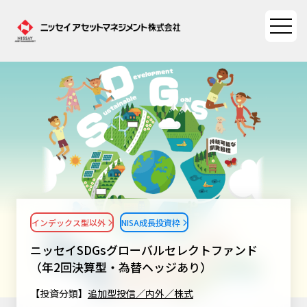
ファンド情報
ファンド情報TOP
マーケット情報
基準価額一覧
マーケット情報TOP
資産形成ポータル
ファンド検索
マーケット指数
インデックス型以外
NISA成長投資枠
資産形成ポータルTOP
ファンド比較
サステナビリティ
マーケットレポート
ニッセイSDGsグローバルセレクトファンド
決算カレンダー
資産形成サービス
（年2回決算型・為替ヘッジあり）
サステナビリティTOP
大関 洋の「十字路」
ニッセイアセットについて
海外休日カレンダー
【投資分類】
追加型投信／内外／株式
Nダイレクト
サステナビリティ経営
コラム