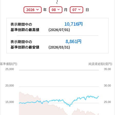
2026
年
08
月
07
日
10,716
円
表示期間中の
基準価額の
最高値
(
2026/07/01
)
8,861
円
表示期間中の
基準価額の
最安値
(
2026/03/31
)
基準価額(円)
純資産総額(億円)
25,000
35.00
20,000
30.00
15,000
25.00