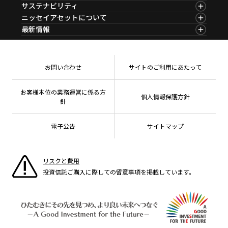
マーケット指数
資産形成ポータルTOP
サステナビリティ
ファンド比較
マーケットレポート
サステナビリティTOP
ニッセイアセットについて
決算カレンダー
コラム
資産形成サービス
サステナビリティ経営
海外休日カレンダー
ニッセイアセットについてTOP
最新情報
ファンドレポート
サステナブル投資
投資信託新商品のご案内
会社情報
Nダイレクト
マーケットニュース
投資信託償還商品のご案内
プレスリリース
Goal Navi
商品ニュース
ちょこっと3分！ファンドシアター
受賞歴
おしらせ
有価証券届出書の効力の発生の有無について
方針・その他開示情報
メディア
お問い合わせ
サイトのご利用にあたって
資産形成サポート
こだわりのインデックスファンド 購入・換金手数料
採用情報
なしシリーズ
NAMシティ
公式キャラクターのご紹介
確定拠出年金について
お問い合わせ
お客様本位の業務運営に係る方
個人情報保護方針
よくあるご質問
針
投資の教室
電子公告
サイトマップ
リスクと費用
投資信託ご購入に際しての留意事項を掲載しています。