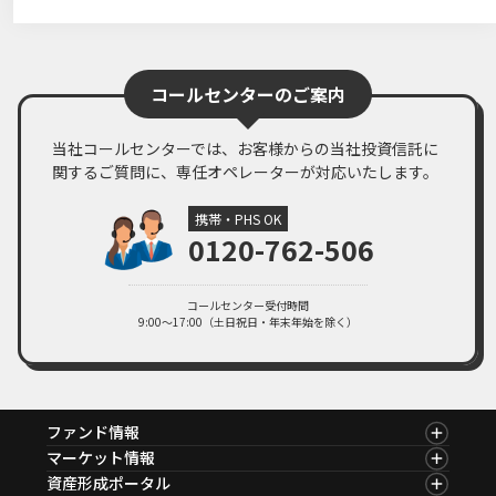
ファンドレポート「ニッセイSDGsグローバルセレクトファンド 設定
来の運用実績と組入銘柄のSDGsへの取り組みについて」
PDF・1,134KB
2024年11月14日
ファンドレポート
コールセンターのご案内
ファンドレポート「ニッセイSDGsグローバルセレクトファンド 米大
統領選による投資環境の変化」
当社コールセンターでは、お客様からの当社投資信託に
PDF・984KB
関するご質問に、専任オペレーターが対応いたします。
2024年08月27日
ファンドレポート
携帯・PHS OK
ファンドレポート「ニッセイSDGsグローバルセレクトファンド 投資
0120-762-506
環境とSDGs関連銘柄の魅力」
PDF・891KB
2024年06月18日
ファンドレポート
コールセンター受付時間
9:00～17:00（土日祝日・年末年始を除く）
ファンドレポート「ニッセイSDGsグローバルセレクトファンド 「年
2回決算型」決算のお知らせと今後の見通し・運用方針」
PDF・666KB
2024年05月21日
ファンドレポート
ファンド情報
ファンドレポート「ニッセイSDGsグローバルセレクトファンド 設定
ファンド情報TOP
マーケット情報
来の運用状況と投資環境、SDGs関連銘柄の魅力」
基準価額一覧
マーケット情報TOP
資産形成ポータル
ファンド検索
PDF・739KB