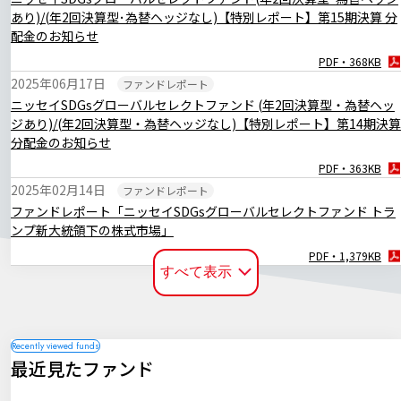
あり)/(年2回決算型･為替ヘッジなし)【特別レポート】第15期決算 分
2024年09月19日
マーケットレポート
配金のお知らせ
臨時レポート「9月FOMC 約4年半ぶりとなる利下げを決定」
PDF・368KB
PDF・260KB
2025年06月17日
ファンドレポート
2024年08月06日
マーケットレポート
ニッセイSDGsグローバルセレクトファンド (年2回決算型・為替ヘッ
臨時レポート「米国の景気減速懸念から金融市場は不安定な展開に」
ジあり)/(年2回決算型・為替ヘッジなし)【特別レポート】第14期決算
PDF・254KB
分配金のお知らせ
PDF・363KB
2025年02月14日
ファンドレポート
ファンドレポート「ニッセイSDGsグローバルセレクトファンド トラ
ンプ新大統領下の株式市場」
PDF・1,379KB
すべて表示
2024年12月17日
ファンドレポート
ニッセイSDGsグローバルセレクトファンド (年2回決算型・為替ヘッ
ジあり)/(年2回決算型・為替ヘッジなし)【特別レポート】第13期決算
分配金のお知らせ
PDF・363KB
最近見たファンド
2024年12月09日
ファンドレポート