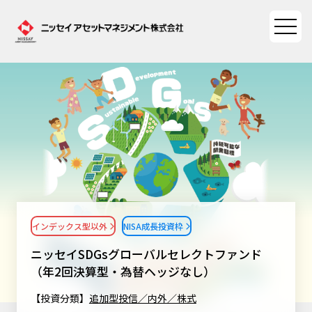
ファンド情報
ファンド情報TOP
マーケット情報
基準価額一覧
マーケット情報TOP
資産形成ポータル
ファンド検索
マーケット指数
インデックス型以外
NISA成長投資枠
資産形成ポータルTOP
ファンド比較
サステナビリティ
マーケットレポート
ニッセイSDGsグローバルセレクトファンド
決算カレンダー
資産形成サービス
（年2回決算型・為替ヘッジなし）
サステナビリティTOP
大関 洋の「十字路」
ニッセイアセットについて
海外休日カレンダー
【投資分類】
追加型投信／内外／株式
Nダイレクト
サステナビリティ経営
コラム