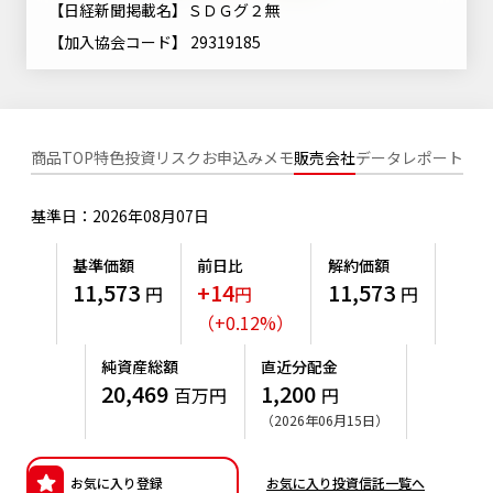
【日経新聞掲載名】ＳＤＧグ２無
ニッセイアセットについてTOP
投資信託新商品のご案内
Goal Navi
SDGsとは？
【加入協会コード】 29319185
ファンドレポート
最新情報
法人のお客さま
会社情報
投資信託償還商品のご案内
トップメッセージ
資産形成サポート
プレスリリース
採用情報
English
ちょこっと3分！ファンドシアター
特別対談
NAMシティ
商品TOP
特色
投資リスク
お申込みメモ
販売会社
データ
レポート
受賞歴
有価証券届出書の効力の発生の有無について
サステナビリティ経営基本方針
検索したいキーワードを入力してください。
お問い合わせ
方針・その他開示情報
基準日：2026年08月07日
こだわりのインデックスファンド 購入・換金手数料なしシ
サステナビリティ推進体制
リーズ
よくあるご質問
採用情報
基準価額
前日比
解約価額
ニッセイアセットの重要課題
11,573
+14
11,573
円
円
円
確定拠出年金について
投資の教室
公式キャラクターのご紹介
（
+
0.12
%
）
サステナビリティへの取り組み
資産形成はじめるなら
確定拠出年金制度について
純資産総額
直近分配金
サステナビリティレポート
20,469
1,200
百万円
円
確定拠出年金での商品の選び方について
（2026年06月15日）
サステナブル投資
確定拠出年金 基準価額一覧
日本版スチュワードシップ・コードへの対応
お気に入り登録
お気に入り投資信託一覧へ