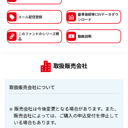
ESGへの取り組み
基準価額等CSVデー
タダウ
メール配信登録
ンロード
議決権行使について
国内株式議決権行使の方針と判断基準
このファンドの
シリーズ商
動画説明
品
サステナビリティレポート等
取扱販売会社
取扱販売会社について
販売会社は今後変更となる場合があります。また、
販売会社によっては、ご購入の申込受付を停止して
いる場合もあります。