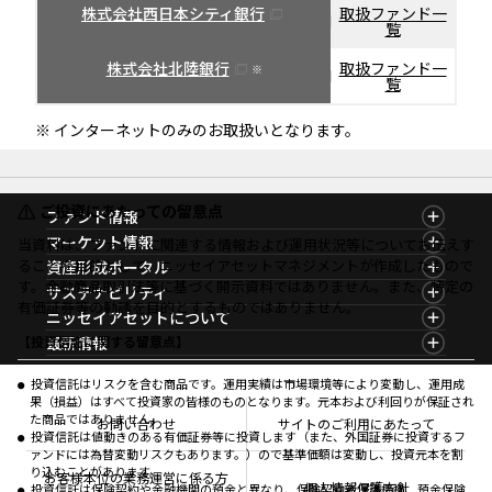
株式会社西日本シティ銀行
取扱ファンド一
覧
株式会社北陸銀行
取扱ファンド一
※
覧
※ インターネットのみのお取扱いとなります。
ご投資にあたっての留意点
ファンド情報
ファンド情報TOP
マーケット情報
当資料は、ファンドに関連する情報および運用状況等についてお伝えす
基準価額一覧
マーケット情報TOP
ることを目的として、ニッセイアセットマネジメントが作成したもので
資産形成ポータル
ファンド検索
マーケット指数
す。金融商品取引法等に基づく開示資料ではありません。また、特定の
資産形成ポータルTOP
サステナビリティ
ファンド比較
マーケットレポート
有価証券等の勧誘を目的とするものではありません。
サステナビリティTOP
ニッセイアセットについて
決算カレンダー
コラム
資産形成サービス
サステナビリティ経営
海外休日カレンダー
ニッセイアセットについてTOP
最新情報
【投資信託に関する留意点】
ファンドレポート
サステナブル投資
投資信託新商品のご案内
会社情報
Nダイレクト
マーケットニュース
投資信託償還商品のご案内
プレスリリース
Goal Navi
商品ニュース
投資信託はリスクを含む商品です。運用実績は市場環境等により変動し、運用成
ちょこっと3分！ファンドシアター
受賞歴
果（損益）はすべて投資家の皆様のものとなります。元本および利回りが保証され
おしらせ
有価証券届出書の効力の発生の有無について
方針・その他開示情報
た商品ではありません。
メディア
お問い合わせ
サイトのご利用にあたって
資産形成サポート
こだわりのインデックスファンド 購入・換金手数料
投資信託は値動きのある有価証券等に投資します（また、外国証券に投資するフ
採用情報
なしシリーズ
ァンドには為替変動リスクもあります。）ので基準価額は変動し、投資元本を割
NAMシティ
公式キャラクターのご紹介
り込むことがあります。
確定拠出年金について
お問い合わせ
お客様本位の業務運営に係る方
個人情報保護方針
投資信託は保険契約や金融機関の預金と異なり、保険契約者保護機構、預金保険