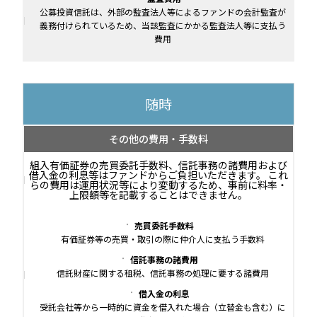
公募投資信託は、外部の監査法人等によるファンドの会計監査が
義務付けられているため、当該監査にかかる監査法人等に支払う
費用
随時
その他の費用・手数料
組入有価証券の売買委託手数料、信託事務の諸費用および
借入金の利息等はファンドからご負担いただきます。 これ
らの費用は運用状況等により変動するため、事前に料率・
上限額等を記載することはできません。
売買委託手数料
有価証券等の売買・取引の際に仲介人に支払う手数料
信託事務の諸費用
信託財産に関する租税、信託事務の処理に要する諸費用
借入金の利息
受託会社等から一時的に資金を借入れた場合（立替金も含む）に