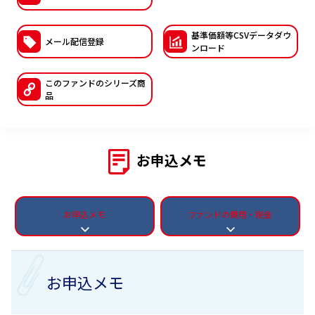
ESGへの取り組み
基準価額等CSVデー
タダウ
メール配信登録
ンロード
議決権行使について
国内株式議決権行使の方針と判断基準
このファンドの
シリーズ商
品
サステナビリティレポート等
お申込メモ
お申込メモ
ファンドの費用・税金
お申込メモ