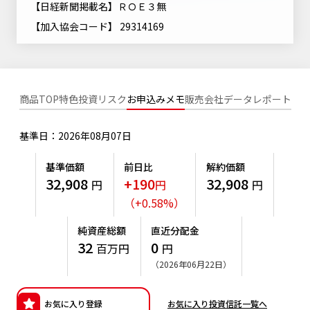
【日経新聞掲載名】ＲＯＥ３無
ニッセイアセットについてTOP
投資信託新商品のご案内
Goal Navi
SDGsとは？
【加入協会コード】 29314169
ファンドレポート
最新情報
法人のお客さま
会社情報
投資信託償還商品のご案内
トップメッセージ
資産形成サポート
プレスリリース
採用情報
English
ちょこっと3分！ファンドシアター
特別対談
NAMシティ
商品TOP
特色
投資リスク
お申込みメモ
販売会社
データ
レポート
受賞歴
有価証券届出書の効力の発生の有無について
サステナビリティ経営基本方針
検索したいキーワードを入力してください。
お問い合わせ
方針・その他開示情報
基準日：2026年08月07日
こだわりのインデックスファンド 購入・換金手数料なしシ
サステナビリティ推進体制
リーズ
よくあるご質問
採用情報
基準価額
前日比
解約価額
ニッセイアセットの重要課題
32,908
+190
32,908
円
円
円
確定拠出年金について
投資の教室
公式キャラクターのご紹介
（
+
0.58
%
）
サステナビリティへの取り組み
資産形成はじめるなら
確定拠出年金制度について
純資産総額
直近分配金
サステナビリティレポート
32
0
百万円
円
確定拠出年金での商品の選び方について
（2026年06月22日）
サステナブル投資
確定拠出年金 基準価額一覧
日本版スチュワードシップ・コードへの対応
お気に入り登録
お気に入り投資信託一覧へ