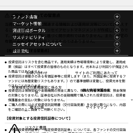
ご投資にあたっての留意点
ファンド情報
ファンド情報TOP
マーケット情報
当資料は、ファンドに関連する情報および運用状況等についてお伝えす
基準価額一覧
マーケット情報TOP
ることを目的として、ニッセイアセットマネジメントが作成したもので
資産形成ポータル
ファンド検索
マーケット指数
す。金融商品取引法等に基づく開示資料ではありません。また、特定の
資産形成ポータルTOP
サステナビリティ
ファンド比較
マーケットレポート
有価証券等の勧誘を目的とするものではありません。
サステナビリティTOP
ニッセイアセットについて
決算カレンダー
コラム
資産形成サービス
サステナビリティ経営
海外休日カレンダー
ニッセイアセットについてTOP
最新情報
【投資信託に関する留意点】
ファンドレポート
サステナブル投資
投資信託新商品のご案内
会社情報
Nダイレクト
マーケットニュース
投資信託償還商品のご案内
プレスリリース
Goal Navi
商品ニュース
投資信託はリスクを含む商品です。運用実績は市場環境等により変動し、運用成
ちょこっと3分！ファンドシアター
受賞歴
果（損益）はすべて投資家の皆様のものとなります。元本および利回りが保証され
おしらせ
有価証券届出書の効力の発生の有無について
方針・その他開示情報
た商品ではありません。
メディア
お問い合わせ
サイトのご利用にあたって
資産形成サポート
こだわりのインデックスファンド 購入・換金手数料
投資信託は値動きのある有価証券等に投資します（また、外国証券に投資するフ
採用情報
なしシリーズ
ァンドには為替変動リスクもあります。）ので基準価額は変動し、投資元本を割
NAMシティ
公式キャラクターのご紹介
り込むことがあります。
確定拠出年金について
お問い合わせ
お客様本位の業務運営に係る方
個人情報保護方針
投資信託は保険契約や金融機関の預金と異なり、保険契約者保護機構、預金保険
よくあるご質問
針
の対象となりません。証券会社以外の金融機関で購入された投資信託は、投資者
投資の教室
保護基金の支払い対象にはなりません。
ご購入の際には必ず投資信託説明書（交付目論見書）をお受け取りになり、内容
電子公告
サイトマップ
をご確認の上ご自身でご判断ください。
【投資対象とする投資信託証券について】
リスクと費用
「外国投資信託証券」「指定投資信託証券」については、各ファンドの交付目論