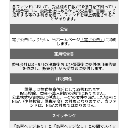
各ファンドにおいて、受益権の口数が10億口を下回ってい
る場合等には、委託会社はあらかじめ受益者に書面により
通知する等の手続きを経て、ファンドを繰上償還させるこ
とがあります。
公告
電子公告により行い、当ホームページ
「電子公告」
に掲載
します。
運用報告書
委託会社は3・9月の決算後および償還後に交付運用報告書
を作成し、販売会社から受益者に交付します。
課税関係
課税上は株式投資信託として取扱われます。
配当控除、益金不算入制度の適用はありません。
公募株式投資信託は税法上、一定の要件を満たした場合に
NISA（少額投資非課税制度）の対象となりますが、当ファ
ンドは、NISAの対象ではありません。
スイッチング
「為替ヘッジあり」と「為替ヘッジなし」との間でスイッ