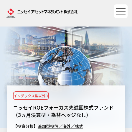
ファンド情報
ファンド情報TOP
マーケット情報
基準価額一覧
マーケット情報TOP
資産形成ポータル
ファンド検索
マーケット指数
インデックス型以外
資産形成ポータルTOP
ファンド比較
サステナビリティ
マーケットレポート
ニッセイROEフォーカス先進国株式ファンド
決算カレンダー
資産形成サービス
（3ヵ月決算型・為替ヘッジなし）
サステナビリティTOP
大関 洋の「十字路」
ニッセイアセットについて
海外休日カレンダー
【投資分類】
追加型投信／海外／株式
Nダイレクト
サステナビリティ経営
コラム