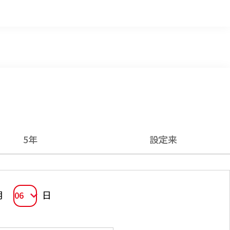
5年
設定来
月
日
06