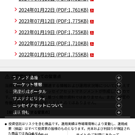
2024年01月22日
(PDF:1,761KB)
2023年07月12日
(PDF:1,775KB)
2023年01月19日
(PDF:1,755KB)
2022年07月12日
(PDF:1,710KB)
2022年01月19日
(PDF:1,755KB)
ご投資にあたっての留意点
ファンド情報
ファンド情報TOP
マーケット情報
当資料は、ファンドに関連する情報および運用状況等についてお伝えす
基準価額一覧
マーケット情報TOP
ることを目的として、ニッセイアセットマネジメントが作成したもので
資産形成ポータル
ファンド検索
マーケット指数
す。金融商品取引法等に基づく開示資料ではありません。また、特定の
資産形成ポータルTOP
サステナビリティ
ファンド比較
マーケットレポート
有価証券等の勧誘を目的とするものではありません。
サステナビリティTOP
ニッセイアセットについて
決算カレンダー
コラム
資産形成サービス
サステナビリティ経営
海外休日カレンダー
ニッセイアセットについてTOP
最新情報
【投資信託に関する留意点】
ファンドレポート
サステナブル投資
投資信託新商品のご案内
会社情報
Nダイレクト
マーケットニュース
投資信託償還商品のご案内
プレスリリース
Goal Navi
商品ニュース
投資信託はリスクを含む商品です。運用実績は市場環境等により変動し、運用成
ちょこっと3分！ファンドシアター
受賞歴
果（損益）はすべて投資家の皆様のものとなります。元本および利回りが保証され
おしらせ
有価証券届出書の効力の発生の有無について
方針・その他開示情報
た商品ではありません。
メディア
お問い合わせ
サイトのご利用にあたって