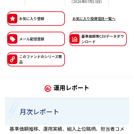
（2026年07月13日）
ESGへの取り組み
お気に入り登録
お気に入り投資信託一覧へ
議決権行使について
国内株式議決権行使の方針と判断基準
基準価額等CSVデー
タダウ
メール配信登録
ンロード
サステナビリティレポート等
このファンドの
シリーズ商
品
運用レポート
月次レポート
基準価額推移、運用実績、組入上位銘柄、担当者コメ