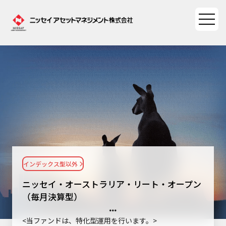
ファンド情報
ファンド情報TOP
マーケット情報
基準価額一覧
マーケット情報TOP
資産形成ポータル
ファンド検索
マーケット指数
インデックス型以外
資産形成ポータルTOP
ファンド比較
サステナビリティ
マーケットレポート
ニッセイ・オーストラリア・リート・オープン
決算カレンダー
資産形成サービス
（毎月決算型）
サステナビリティTOP
大関 洋の「十字路」
ニッセイアセットについて
海外休日カレンダー
Nダイレクト
<当ファンドは、特化型運用を行います。>
サステナビリティ経営
コラム