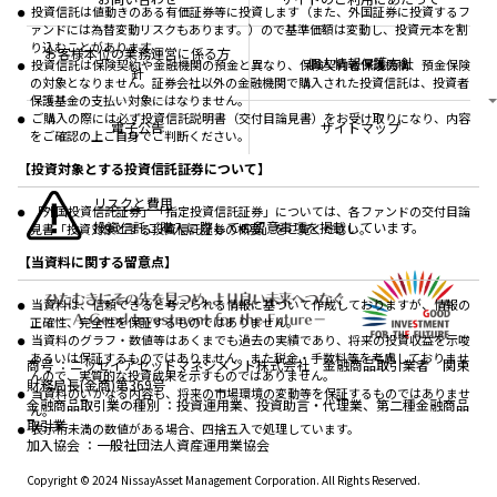
資産形成サポート
こだわりのインデックスファンド 購入・換金手数料
投資信託は値動きのある有価証券等に投資します（また、外国証券に投資するフ
採用情報
なしシリーズ
ァンドには為替変動リスクもあります。）ので基準価額は変動し、投資元本を割
NAMシティ
公式キャラクターのご紹介
り込むことがあります。
確定拠出年金について
お問い合わせ
お客様本位の業務運営に係る方
個人情報保護方針
投資信託は保険契約や金融機関の預金と異なり、保険契約者保護機構、預金保険
よくあるご質問
針
の対象となりません。証券会社以外の金融機関で購入された投資信託は、投資者
投資の教室
保護基金の支払い対象にはなりません。
ご購入の際には必ず投資信託説明書（交付目論見書）をお受け取りになり、内容
電子公告
サイトマップ
をご確認の上ご自身でご判断ください。
【投資対象とする投資信託証券について】
リスクと費用
「外国投資信託証券」「指定投資信託証券」については、各ファンドの交付目論
投資信託ご購入に際しての留意事項を掲載しています。
見書「投資対象とする投資信託証券の概要」をご覧ください。
【当資料に関する留意点】
当資料は、信頼できると考えられる情報に基づいて作成しておりますが、情報の
正確性、完全性を保証するものではありません。
当資料のグラフ・数値等はあくまでも過去の実績であり、将来の投資収益を示唆
あるいは保証するものではありません。また税金・手数料等を考慮しておりませ
商号
ニッセイアセットマネジメント株式会社 金融商品取引業者 関東
んので、実質的な投資成果を示すものではありません。
財務局長(金商)第369号
当資料のいかなる内容も、将来の市場環境の変動等を保証するものではありませ
金融商品取引業の種別
投資運用業、投資助言・代理業、第二種金融商品
ん。
取引業
表示桁未満の数値がある場合、四捨五入で処理しています。
加入協会
一般社団法人資産運用業協会
Copyright © 2024 NissayAsset Management Corporation. All Rights Reserved.