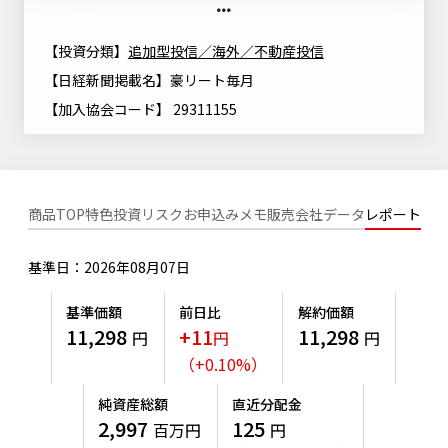
ニッセイアセットについてTOP
投資信託新商品のご案内
Goal Navi
SDGsとは？
ファンドレポート
最新情報
法人のお客さま
【投資分類】
追加型投信／海外／不動産投信
会社情報
投資信託償還商品のご案内
トップメッセージ
【日経新聞掲載名】豪リート毎月
資産形成サポート
プレスリリース
【加入協会コード】 29311155
採用情報
English
ちょこっと3分！ファンドシアター
特別対談
NAMシティ
受賞歴
有価証券届出書の効力の発生の有無について
サステナビリティ経営基本方針
検索したいキーワードを入力してください。
お問い合わせ
方針・その他開示情報
こだわりのインデックスファンド 購入・換金手数料なしシ
サステナビリティ推進体制
商品TOP
特色
投資リスク
お申込みメモ
販売会社
データ
レポート
リーズ
よくあるご質問
採用情報
ニッセイアセットの重要課題
基準日：2026年08月07日
確定拠出年金について
投資の教室
公式キャラクターのご紹介
サステナビリティへの取り組み
基準価額
前日比
解約価額
資産形成はじめるなら
確定拠出年金制度について
11,298
+11
11,298
円
円
円
サステナビリティレポート
（
+
0.10
%
）
確定拠出年金での商品の選び方について
サステナブル投資
純資産総額
直近分配金
確定拠出年金 基準価額一覧
2,997
125
百万円
円
日本版スチュワードシップ・コードへの対応