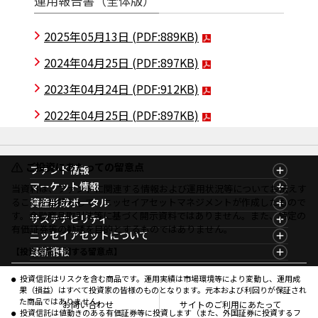
運用報告書（全体版）
2025年05月13日
(PDF:889KB)
2024年04月25日
(PDF:897KB)
2023年04月24日
(PDF:912KB)
2022年04月25日
(PDF:897KB)
ご投資にあたっての留意点
ファンド情報
ファンド情報TOP
マーケット情報
当資料は、ファンドに関連する情報および運用状況等についてお伝えす
基準価額一覧
マーケット情報TOP
ることを目的として、ニッセイアセットマネジメントが作成したもので
資産形成ポータル
ファンド検索
マーケット指数
す。金融商品取引法等に基づく開示資料ではありません。また、特定の
資産形成ポータルTOP
サステナビリティ
ファンド比較
マーケットレポート
有価証券等の勧誘を目的とするものではありません。
サステナビリティTOP
ニッセイアセットについて
決算カレンダー
コラム
資産形成サービス
サステナビリティ経営
海外休日カレンダー
ニッセイアセットについてTOP
最新情報
【投資信託に関する留意点】
ファンドレポート
サステナブル投資
投資信託新商品のご案内
会社情報
Nダイレクト
マーケットニュース
投資信託償還商品のご案内
プレスリリース
Goal Navi
商品ニュース
投資信託はリスクを含む商品です。運用実績は市場環境等により変動し、運用成
ちょこっと3分！ファンドシアター
受賞歴
果（損益）はすべて投資家の皆様のものとなります。元本および利回りが保証され
おしらせ
有価証券届出書の効力の発生の有無について
方針・その他開示情報
た商品ではありません。
メディア
お問い合わせ
サイトのご利用にあたって
資産形成サポート
こだわりのインデックスファンド 購入・換金手数料
投資信託は値動きのある有価証券等に投資します（また、外国証券に投資するフ
採用情報