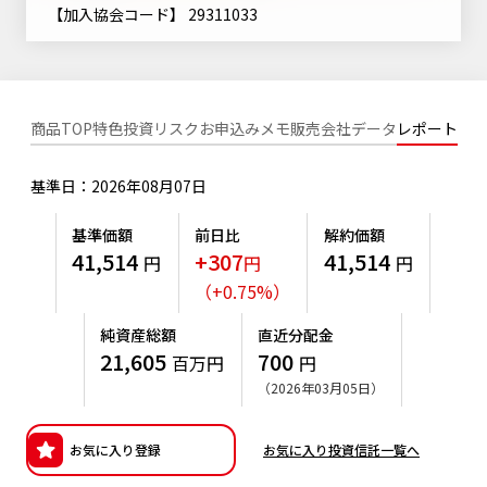
ニッセイアセットについてTOP
【加入協会コード】 29311033
投資信託新商品のご案内
Goal Navi
SDGsとは？
ファンドレポート
最新情報
法人のお客さま
会社情報
投資信託償還商品のご案内
トップメッセージ
資産形成サポート
プレスリリース
採用情報
English
ちょこっと3分！ファンドシアター
商品TOP
特色
投資リスク
お申込みメモ
販売会社
データ
レポート
特別対談
NAMシティ
受賞歴
有価証券届出書の効力の発生の有無について
サステナビリティ経営基本方針
基準日：2026年08月07日
検索したいキーワードを入力してください。
お問い合わせ
方針・その他開示情報
こだわりのインデックスファンド 購入・換金手数料なしシ
サステナビリティ推進体制
基準価額
前日比
解約価額
リーズ
よくあるご質問
41,514
+307
41,514
採用情報
円
円
円
ニッセイアセットの重要課題
（
+
0.75
%
）
確定拠出年金について
投資の教室
公式キャラクターのご紹介
サステナビリティへの取り組み
純資産総額
直近分配金
資産形成はじめるなら
確定拠出年金制度について
21,605
700
百万円
円
サステナビリティレポート
（2026年03月05日）
確定拠出年金での商品の選び方について
サステナブル投資
確定拠出年金 基準価額一覧
お気に入り登録
お気に入り投資信託一覧へ
日本版スチュワードシップ・コードへの対応