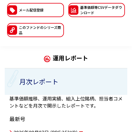
基準価額等CSVデー
タダウ
ESGへの取り組み
メール配信登録
ンロード
議決権行使について
このファンドの
シリーズ商
品
国内株式議決権行使の方針と判断基準
サステナビリティレポート等
運用レポート
月次レポート
基準価額推移、運用実績、組入上位銘柄、担当者コメ
ントなどを月次で開示したレポートです。
最新号