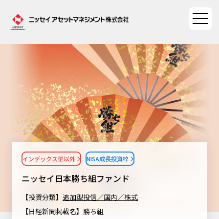
ファンド情報
ファンド情報TOP
マーケット情報
基準価額一覧
マーケット情報TOP
資産形成ポータル
ファンド検索
マーケット指数
インデックス型以外
NISA成長投資枠
資産形成ポータルTOP
ファンド比較
サステナビリティ
マーケットレポート
ニッセイ日本勝ち組ファンド
決算カレンダー
資産形成サービス
サステナビリティTOP
大関 洋の「十字路」
【投資分類】
追加型投信／国内／株式
ニッセイアセットについて
海外休日カレンダー
【日経新聞掲載名】勝ち組
Nダイレクト
サステナビリティ経営
コラム