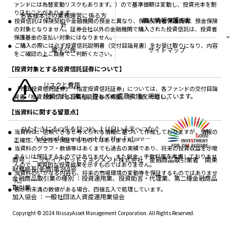
なしシリーズ
ァンドには為替変動リスクもあります。）ので基準価額は変動し、投資元本を割
NAMシティ
公式キャラクターのご紹介
り込むことがあります。
確定拠出年金について
お問い合わせ
お客様本位の業務運営に係る方
個人情報保護方針
投資信託は保険契約や金融機関の預金と異なり、保険契約者保護機構、預金保険
よくあるご質問
針
の対象となりません。証券会社以外の金融機関で購入された投資信託は、投資者
投資の教室
保護基金の支払い対象にはなりません。
ご購入の際には必ず投資信託説明書（交付目論見書）をお受け取りになり、内容
電子公告
サイトマップ
をご確認の上ご自身でご判断ください。
【投資対象とする投資信託証券について】
リスクと費用
「外国投資信託証券」「指定投資信託証券」については、各ファンドの交付目論
投資信託ご購入に際しての留意事項を掲載しています。
見書「投資対象とする投資信託証券の概要」をご覧ください。
【当資料に関する留意点】
当資料は、信頼できると考えられる情報に基づいて作成しておりますが、情報の
正確性、完全性を保証するものではありません。
当資料のグラフ・数値等はあくまでも過去の実績であり、将来の投資収益を示唆
あるいは保証するものではありません。また税金・手数料等を考慮しておりませ
商号
ニッセイアセットマネジメント株式会社 金融商品取引業者 関東
んので、実質的な投資成果を示すものではありません。
財務局長(金商)第369号
当資料のいかなる内容も、将来の市場環境の変動等を保証するものではありませ
金融商品取引業の種別
投資運用業、投資助言・代理業、第二種金融商品
ん。
取引業
表示桁未満の数値がある場合、四捨五入で処理しています。
加入協会
一般社団法人資産運用業協会
Copyright © 2024 NissayAsset Management Corporation. All Rights Reserved.