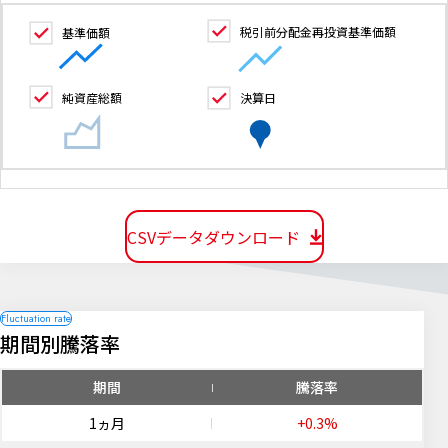
税引前分配金再投資基準価額
基準価額
純資産総額
決算日
CSVデータダウンロード
期間別騰落率
期間
騰落率
1ヵ月
+0.3%