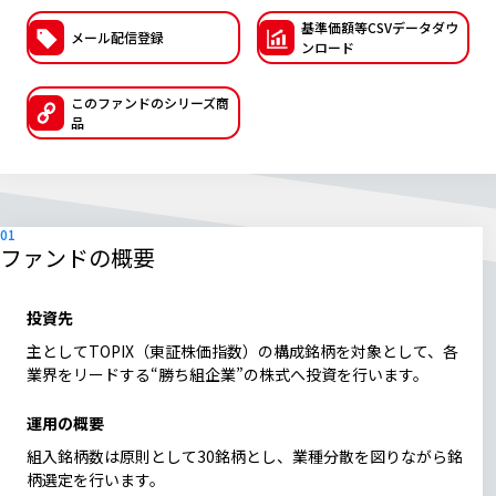
基準価額等CSVデー
タダウ
ESGへの取り組み
メール配信登録
ンロード
議決権行使について
このファンドの
シリーズ商
品
国内株式議決権行使の方針と判断基準
サステナビリティレポート等
ファンドの概要
投資先
主としてTOPIX（東証株価指数）の構成銘柄を対象として、各
業界をリードする“勝ち組企業”の株式へ投資を行います。
運用の概要
組入銘柄数は原則として30銘柄とし、業種分散を図りながら銘
柄選定を行います。