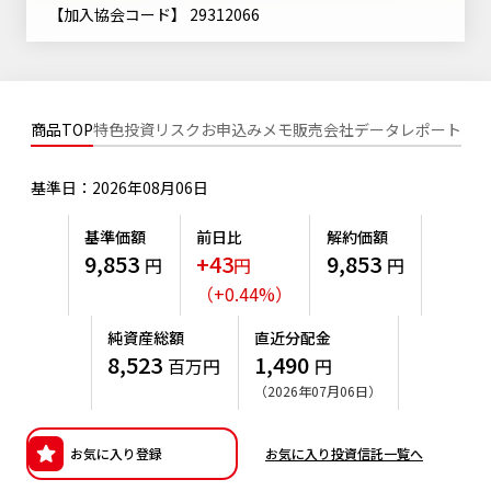
ニッセイアセットについてTOP
【加入協会コード】 29312066
投資信託新商品のご案内
Goal Navi
SDGsとは？
ファンドレポート
最新情報
法人のお客さま
会社情報
投資信託償還商品のご案内
トップメッセージ
資産形成サポート
プレスリリース
採用情報
English
ちょこっと3分！ファンドシアター
商品TOP
特色
投資リスク
お申込みメモ
販売会社
データ
レポート
特別対談
NAMシティ
受賞歴
有価証券届出書の効力の発生の有無について
サステナビリティ経営基本方針
基準日：2026年08月06日
検索したいキーワードを入力してください。
お問い合わせ
方針・その他開示情報
こだわりのインデックスファンド 購入・換金手数料なしシ
サステナビリティ推進体制
基準価額
前日比
解約価額
リーズ
よくあるご質問
9,853
+43
9,853
採用情報
円
円
円
ニッセイアセットの重要課題
（
+
0.44
%
）
確定拠出年金について
投資の教室
公式キャラクターのご紹介
サステナビリティへの取り組み
純資産総額
直近分配金
資産形成はじめるなら
確定拠出年金制度について
8,523
1,490
百万円
円
サステナビリティレポート
（2026年07月06日）
確定拠出年金での商品の選び方について
サステナブル投資
確定拠出年金 基準価額一覧
お気に入り登録
お気に入り投資信託一覧へ
日本版スチュワードシップ・コードへの対応