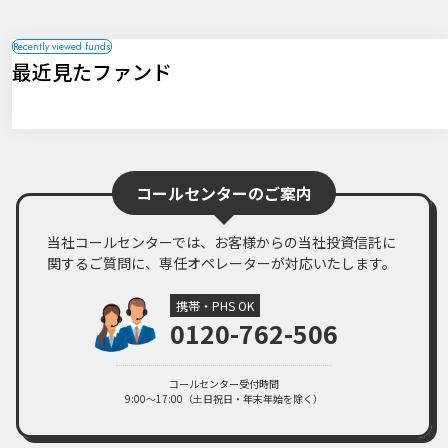
PDF・246KB
2024年10月08日
ファンドレポート
最近見たファンド
ニッセイ日本勝ち組ファンド（3ヵ月決算型）【特別レポート】第73
期決算 分配金のお知らせ
PDF・389KB
2024年08月05日
臨時レポート
8月5日の当社ファンドの基準価額下落について
コールセンターのご案内
PDF・242KB
2024年08月02日
臨時レポート
当社コールセンターでは、お客様からの当社投資信託に
8月2日の当社ファンドの基準価額下落について
関するご質問に、専任オペレーターが対応いたします。
PDF・233KB
2024年07月08日
ファンドレポート
携帯・PHS OK
ニッセイ日本勝ち組ファンド（3ヵ月決算型）【特別レポート】第72
0120-762-506
期決算 分配金のお知らせ
PDF・384KB
コールセンター受付時間
2024年04月08日
ファンドレポート
9:00～17:00（土日祝日・年末年始を除く）
ニッセイ日本勝ち組ファンド（3ヵ月決算型）【特別レポート】第71
期決算 分配金のお知らせ