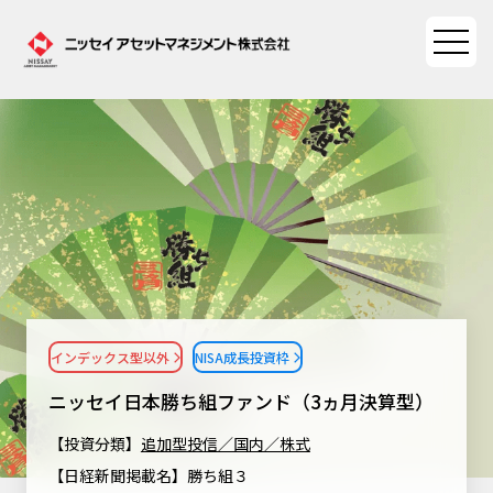
ファンド情報
ファンド情報TOP
マーケット情報
基準価額一覧
マーケット情報TOP
資産形成ポータル
ファンド検索
マーケット指数
インデックス型以外
NISA成長投資枠
資産形成ポータルTOP
ファンド比較
サステナビリティ
マーケットレポート
ニッセイ日本勝ち組ファンド（3ヵ月決算型）
決算カレンダー
資産形成サービス
サステナビリティTOP
大関 洋の「十字路」
【投資分類】
追加型投信／国内／株式
ニッセイアセットについて
海外休日カレンダー
【日経新聞掲載名】勝ち組３
Nダイレクト
サステナビリティ経営
コラム