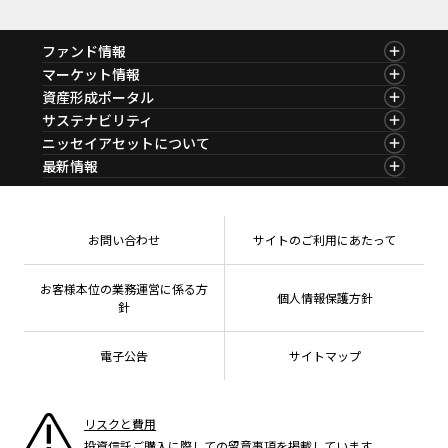
PDF・385KB
ファンド情報
ファンド情報TOP
マーケット情報
基準価額一覧
マーケット情報TOP
資産形成ポータル
ファンド検索
マーケット指数
資産形成ポータルTOP
サステナビリティ
ファンド比較
マーケットレポート
サステナビリティTOP
ニッセイアセットについて
決算カレンダー
コラム
資産形成サービス
サステナビリティ経営
海外休日カレンダー
ニッセイアセットについてTOP
最新情報
ファンドレポート
サステナブル投資
投資信託新商品のご案内
会社情報
Nダイレクト
マーケットニュース
投資信託償還商品のご案内
プレスリリース
Goal Navi
商品ニュース
ちょこっと3分！ファンドシアター
受賞歴
おしらせ
有価証券届出書の効力の発生の有無について
方針・その他開示情報
メディア
お問い合わせ
サイトのご利用にあたって
資産形成サポート
こだわりのインデックスファンド 購入・換金手数料
採用情報
なしシリーズ
NAMシティ
公式キャラクターのご紹介
確定拠出年金について
お問い合わせ
お客様本位の業務運営に係る方
個人情報保護方針
よくあるご質問
針
投資の教室
電子公告
サイトマップ
リスクと費用
投資信託ご購入に際しての留意事項を掲載しています。