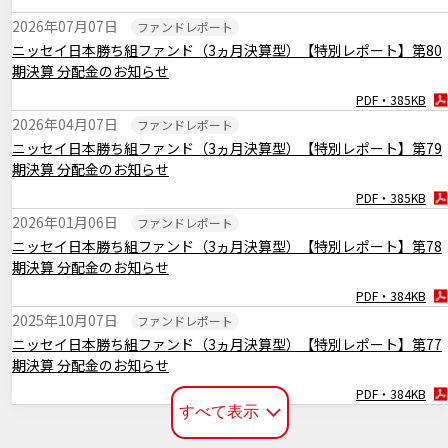
PDF・256KB
2026年07月07日
ファンドレポート
2024年11月08日
マーケットレポート
ニッセイ日本勝ち組ファンド（3ヵ月決算型）【特別レポート】第80
臨時レポート「11月FOMC 2会合連続で利下げを決定」
期決算 分配金のお知らせ
PDF・262KB
PDF・385KB
2024年11月01日
マーケットレポート
2026年04月07日
ファンドレポート
臨時レポート「日銀10月 金融政策の現状維持を決定」
ニッセイ日本勝ち組ファンド（3ヵ月決算型）【特別レポート】第79
PDF・269KB
期決算 分配金のお知らせ
2024年10月21日
マーケットレポート
PDF・385KB
松波塾：No.54 米10年金利はどこまで上昇するか？
2026年01月06日
ファンドレポート
PDF・648KB
ニッセイ日本勝ち組ファンド（3ヵ月決算型）【特別レポート】第78
期決算 分配金のお知らせ
2024年10月03日
マーケットレポート
松波塾：No.53 米利下げ開始後の円安は想定通り
PDF・384KB
2025年10月07日
ファンドレポート
PDF・929KB
ニッセイ日本勝ち組ファンド（3ヵ月決算型）【特別レポート】第77
期決算 分配金のお知らせ
PDF・384KB
すべて表示
2025年04月08日
臨時レポート
4月7日の当社ファンドの基準価額下落について