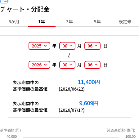
チャート・分配金
6か月
1年
3年
5年
設定来
2025
年
08
月
06
日
2026
年
08
月
06
日
11,400
円
表示期間中の
基準価額の
最高値
(
2026/06/22
)
9,609
円
表示期間中の
基準価額の
最安値
(
2026/07/17
)
基準価額(円)
純資産総額(億円)
40,000
100.00