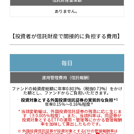
信託財産留保額
ありません。
【投資者が信託財産で間接的に負担する費用】
毎日
運用管理費用
（信託報酬）
ファンドの純資産総額に年率0.803%（税抜0.73%）をかけ
た額とし、ファンドからご負担いただきます。
投資対象とする外国投資信託証券の実質的な負担
＊1
年率0.15％～0.16%程度
＊
当該変動幅は、外国投資信託証券の残高に応じ生じま
す（±0.005％程度）。また、当該料率は、同証券が
投資対象とするETFの運用・管理等にかかる管理報酬
率を加味して算出したものです。
外国投資信託証券が投資対象とするETFの管理報酬率は