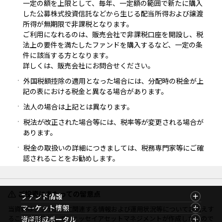
一定の額を上限として、毎年、一定額の範囲で新たに購入
した公募株式投資信託などから生じる配当所得および譲渡
所得が無期限で非課税となります。
ご利用になれるのは、販売会社で非課税口座を開設し、税
法上の要件を満たしたファンドを購入するなど、一定の条
件に該当する方となります。
詳しくは、販売会社にお問合せください。
外国税額控除の適用となった場合には、分配時の税金が上
記の表における税金と異なる場合があります。
法人の場合は上記とは異なります。
税法が改正された場合等には、税率等が変更される場合が
あります。
税金の取扱いの詳細につきましては、税務専門家等にご確
認されることをお勧めします。
ご投資にあたっての留意点
ファンド情報
ファンド情報TOP
マーケット情報
当資料は、ファンドに関連する情報および運用状況等についてお伝えす
基準価額一覧
マーケット情報TOP
ることを目的として、ニッセイアセットマネジメントが作成したもので
資産形成ポータル