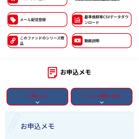
ESGへの取り組み
基準価額等CSVデー
タダウ
メール配信登録
議決権行使について
ンロード
国内株式議決権行使の方針と判断基準
このファンドの
シリーズ商
動画説明
品
サステナビリティレポート等
お申込メモ
お申込メモ
ファンドの費用・税金
お申込メモ