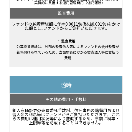
実質的に負担する運用管理費用（信託報酬）
監査費用
ファンドの純資産総額に年率0.0011%(税抜0.001%)をかけ
た額とし､ファンドからご負担いただきます｡
監査費用
公募投資信託は、外部の監査法人等によるファンドの会計監査が
義務付けられているため、当該監査にかかる監査法人等に支払う
費用
随時
その他の費用・手数料
組入有価証券の売買委託手数料、信託事務の諸費用および
借入金の利息等はファンドからご負担いただきます。 これ
らの費用は運用状況等により変動するため、事前に料率・
上限額等を記載することはできません。