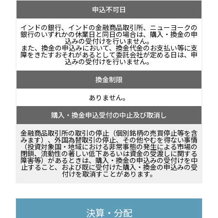
申込不可日
インドの銀行、インドの金融商品取引所、ニューヨークの
銀行のいずれかの休業日と同日の場合は、購入・換金の申
込みの受付けを行いません。
また、換金の申込みにおいて、換金代金のお支払い等に支
障をきたすおそれがあるとして委託会社が定める日は、申
込みの受付けを行いません。
換金制限
ありません。
購入・換金申込受付の中止及び取消し
金融商品取引所の取引の停止（個別銘柄の売買停止等を含
みます）、外国為替取引の停止、その他やむを得ない事情
（投資対象国・地域における非常事態の発生による市場の
閉鎖、流動性の著しい低下あるいは資金の受渡しに関する
障害等）があるときは、購入・換金の申込みの受付けを中
止すること、および既に受付けた購入・換金の申込みの受
付けを取消すことがあります。
決算・分配