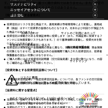
ファンド検索
マーケット指数
す。金融商品取引法等に基づく開示資料ではありません。また、特定の
資産形成ポータルTOP
サステナビリティ
ファンド比較
マーケットレポート
有価証券等の勧誘を目的とするものではありません。
サステナビリティTOP
ニッセイアセットについて
決算カレンダー
コラム
資産形成サービス
サステナビリティ経営
海外休日カレンダー
ニッセイアセットについてTOP
最新情報
【投資信託に関する留意点】
ファンドレポート
サステナブル投資
投資信託新商品のご案内
会社情報
Nダイレクト
マーケットニュース
投資信託償還商品のご案内
プレスリリース
Goal Navi
商品ニュース
投資信託はリスクを含む商品です。運用実績は市場環境等により変動し、運用成
ちょこっと3分！ファンドシアター
受賞歴
果（損益）はすべて投資家の皆様のものとなります。元本および利回りが保証され
おしらせ
有価証券届出書の効力の発生の有無について
方針・その他開示情報
た商品ではありません。
メディア
お問い合わせ
サイトのご利用にあたって
資産形成サポート
こだわりのインデックスファンド 購入・換金手数料
投資信託は値動きのある有価証券等に投資します（また、外国証券に投資するフ
採用情報
なしシリーズ
ァンドには為替変動リスクもあります。）ので基準価額は変動し、投資元本を割
NAMシティ
公式キャラクターのご紹介
り込むことがあります。
確定拠出年金について
お問い合わせ
お客様本位の業務運営に係る方
個人情報保護方針
投資信託は保険契約や金融機関の預金と異なり、保険契約者保護機構、預金保険
よくあるご質問
針
の対象となりません。証券会社以外の金融機関で購入された投資信託は、投資者
投資の教室
保護基金の支払い対象にはなりません。
ご購入の際には必ず投資信託説明書（交付目論見書）をお受け取りになり、内容
電子公告
サイトマップ
をご確認の上ご自身でご判断ください。
【投資対象とする投資信託証券について】
リスクと費用
「外国投資信託証券」「指定投資信託証券」については、各ファンドの交付目論
投資信託ご購入に際しての留意事項を掲載しています。
見書「投資対象とする投資信託証券の概要」をご覧ください。
【当資料に関する留意点】
当資料は、信頼できると考えられる情報に基づいて作成しておりますが、情報の
正確性、完全性を保証するものではありません。
当資料のグラフ・数値等はあくまでも過去の実績であり、将来の投資収益を示唆