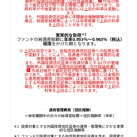
最新の
投資信託説明書（交付目論見書）
作成日現
在で委託会社が知り得る情報に基づくものであり、当
該料率が今後変更となる場合には上記の料率は変動し
ます。
また、外国投資信託証券に年間最低報酬額等がかかる
場合、純資産総額等によっては年率換算で上記の料率
を上回ることがあります。
実質的な負担
＊2
ファンドの純資産総額に
年率0.953％～0.963％（税込）
程度
をかけた額となります。
上記は目安であり、各指定投資信託証券への投資比率
が変動することにより、投資者が負担する実質的な運
用管理費用（信託報酬）は変動します。
また、外国投資信託証券が投資対象とするETFの管理
報酬率は、最新の
投資信託説明書（交付目論見書）
作成日現在で委託会社が知り得る情報に基づくも
のであり、当該料率が今後変更となる場合には実質的
な運用管理費用（信託報酬）は変動します。投資対象
とする外国投資信託証券に年間最低報酬額等がかかる
場合、その純資産総額等によっては年率換算で上記の
料率を上回ることがあります。
運用管理費用（信託報酬）
＝保有期間中の日々の純資産総額×信託報酬率（年率）
投資対象とする外国投資信託証券の運用・管理等にかかる実質
的な信託報酬率
ファンドが投資対象とする指定投資信託証券を含め、投資者が