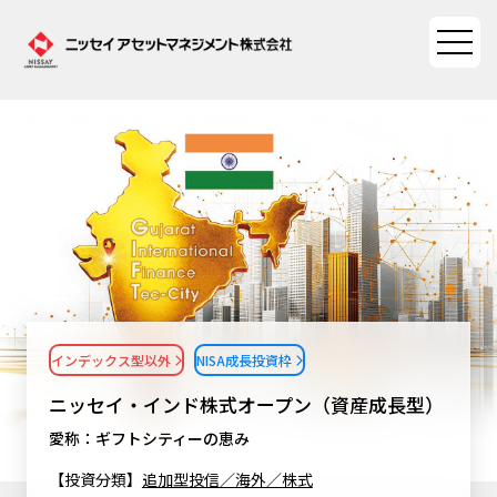
ファンド情報
ファンド情報TOP
マーケット情報
基準価額一覧
マーケット情報TOP
資産形成ポータル
ファンド検索
マーケット指数
インデックス型以外
NISA成長投資枠
資産形成ポータルTOP
ファンド比較
サステナビリティ
マーケットレポート
ニッセイ・インド株式オープン（資産成長型）
決算カレンダー
資産形成サービス
サステナビリティTOP
愛称：ギフトシティーの恵み
大関 洋の「十字路」
ニッセイアセットについて
海外休日カレンダー
【投資分類】
追加型投信／海外／株式
Nダイレクト
サステナビリティ経営
コラム