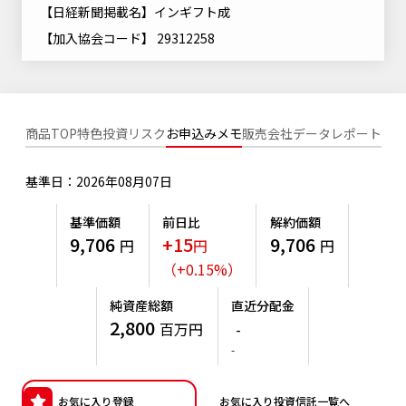
ニッセイアセットについてTOP
【日経新聞掲載名】インギフト成
投資信託新商品のご案内
Goal Navi
SDGsとは？
ファンドレポート
最新情報
法人のお客さま
【加入協会コード】 29312258
会社情報
投資信託償還商品のご案内
トップメッセージ
資産形成サポート
プレスリリース
採用情報
English
ちょこっと3分！ファンドシアター
特別対談
NAMシティ
受賞歴
商品TOP
特色
投資リスク
お申込みメモ
販売会社
データ
レポート
有価証券届出書の効力の発生の有無について
サステナビリティ経営基本方針
検索したいキーワードを入力してください。
お問い合わせ
方針・その他開示情報
基準日：2026年08月07日
こだわりのインデックスファンド 購入・換金手数料なしシ
サステナビリティ推進体制
リーズ
よくあるご質問
採用情報
基準価額
前日比
解約価額
ニッセイアセットの重要課題
9,706
+15
9,706
確定拠出年金について
円
円
円
投資の教室
公式キャラクターのご紹介
（
+
0.15
%
）
サステナビリティへの取り組み
資産形成はじめるなら
確定拠出年金制度について
純資産総額
直近分配金
サステナビリティレポート
2,800
百万円
-
確定拠出年金での商品の選び方について
-
サステナブル投資
確定拠出年金 基準価額一覧
日本版スチュワードシップ・コードへの対応
お気に入り登録
お気に入り投資信託一覧へ