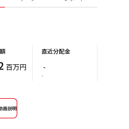
額
直近分配金
2
百万円
-
-
動画説明