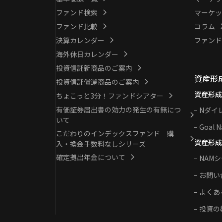
ファンド検索
マーケッ
ファンド比較
コラム
決算カレンダー
ファンド
海外休日カレンダー
投資信託新商品のご案内
資産形
投資信託償還商品のご案内
資産形成
ちょこっと3分！ファンドシアター
有価証券届出書の効力の発生の有無につ
Nダイ
いて
Goal N
こだわりのインデックスファンド 購
資産形成
入・換金手数料なしシリーズ
確定拠出年金について
NAM
お問い
よくあ
投資の