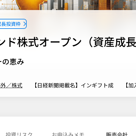
A成長投資枠
ンド株式オープン（資産成
ーの恵み
海外／株式
【日経新聞掲載名】インギフト成
【加入
投資リスク
お申込みメモ
販売会社