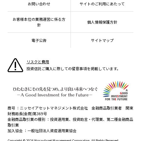
有価証券届出書の効力の発生の有無について
方針・その他開示情報
メディア
お問い合わせ
サイトのご利用にあたって
資産形成サポート
こだわりのインデックスファンド 購入・換金手数料
採用情報
ESGへの取り組み
なしシリーズ
NAMシティ
公式キャラクターのご紹介
確定拠出年金について
お問い合わせ
お客様本位の業務運営に係る方
個人情報保護方針
議決権行使について
よくあるご質問
針
投資の教室
国内株式議決権行使の方針と判断基準
電子公告
サイトマップ
サステナビリティレポート等
リスクと費用
投資信託ご購入に際しての留意事項を掲載しています。
商号
ニッセイアセットマネジメント株式会社 金融商品取引業者 関東
財務局長(金商)第369号
金融商品取引業の種別
投資運用業、投資助言・代理業、第二種金融商品
取引業
加入協会
一般社団法人資産運用業協会
Copyright © 2024 NissayAsset Management Corporation. All Rights Reserved.