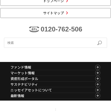
トップページ
ニッセイアセットについてTOP
投資信託新商品のご案内
Goal Navi
SDGsとは？
ファンドレポート
最新情報
法人のお客さま
サイトマップ
会社情報
投資信託償還商品のご案内
トップメッセージ
資産形成サポート
プレスリリース
採用情報
English
ちょこっと3分！ファンドシアター
0120-762-506
特別対談
NAMシティ
受賞歴
有価証券届出書の効力の発生の有無について
サステナビリティ経営基本方針
検索したいキーワードを入力してください。
お問い合わせ
方針・その他開示情報
こだわりのインデックスファンド 購入・換金手数料なしシ
サステナビリティ推進体制
リーズ
よくあるご質問
採用情報
ニッセイアセットの重要課題
確定拠出年金について
投資の教室
ファンド情報
公式キャラクターのご紹介
ファンド情報TOP
マーケット情報
サステナビリティへの取り組み
基準価額一覧
マーケット情報TOP
資産形成ポータル
資産形成はじめるなら
確定拠出年金制度について
ファンド検索
マーケット指数
資産形成ポータルTOP
サステナビリティ
サステナビリティレポート
ファンド比較
マーケットレポート
サステナビリティTOP
ニッセイアセットについて
決算カレンダー
確定拠出年金での商品の選び方について
コラム
資産形成サービス
サステナビリティ経営
海外休日カレンダー
ニッセイアセットについてTOP
最新情報
ファンドレポート
サステナブル投資
サステナブル投資
投資信託新商品のご案内
会社情報
Nダイレクト
マーケットニュース
確定拠出年金 基準価額一覧
投資信託償還商品のご案内
プレスリリース
Goal Navi
商品ニュース
日本版スチュワードシップ・コードへの対応
ちょこっと3分！ファンドシアター
受賞歴
おしらせ