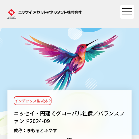
ファンド情報
ファンド情報TOP
マーケット情報
基準価額一覧
マーケット情報TOP
資産形成ポータル
ファンド検索
マーケット指数
インデックス型以外
資産形成ポータルTOP
ファンド比較
サステナビリティ
マーケットレポート
ニッセイ・円建てグローバル社債／バランスフ
決算カレンダー
資産形成サービス
ァンド2024-09
サステナビリティTOP
大関 洋の「十字路」
ニッセイアセットについて
愛称：まもるとふやす
海外休日カレンダー
Nダイレクト
サステナビリティ経営
コラム