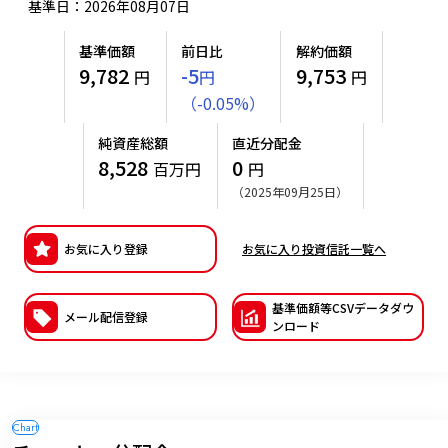
基準日：2026年08月07日
ESGへの取り組み
基準価額
前日比
解約価額
9,782
-5
9,753
議決権行使について
円
円
円
（
-
0.05
%
）
国内株式議決権行使の方針と判断基準
純資産総額
直近分配金
サステナビリティレポート等
8,528
0
百万円
円
（2025年09月25日）
お気に入り登録
お気に入り投資信託一覧へ
基準価額等CSVデー
タダウ
メール配信登録
ンロード