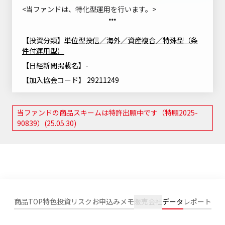
ニッセイアセットについてTOP
<当ファンドは、特化型運用を行います。>
投資信託新商品のご案内
Goal Navi
SDGsとは？
ファンドレポート
最新情報
法人のお客さま
会社情報
投資信託償還商品のご案内
トップメッセージ
【投資分類】
単位型投信／海外／資産複合／特殊型（条
資産形成サポート
件付運用型）
プレスリリース
採用情報
English
ちょこっと3分！ファンドシアター
特別対談
【日経新聞掲載名】-
NAMシティ
受賞歴
有価証券届出書の効力の発生の有無について
【加入協会コード】 29211249
サステナビリティ経営基本方針
検索したいキーワードを入力してください。
お問い合わせ
方針・その他開示情報
こだわりのインデックスファンド 購入・換金手数料なしシ
サステナビリティ推進体制
リーズ
当ファンドの商品スキームは特許出願中です（特願2025-
よくあるご質問
採用情報
90839）(25.05.30)
ニッセイアセットの重要課題
確定拠出年金について
投資の教室
公式キャラクターのご紹介
サステナビリティへの取り組み
資産形成はじめるなら
確定拠出年金制度について
サステナビリティレポート
確定拠出年金での商品の選び方について
サステナブル投資
商品TOP
特色
投資リスク
お申込みメモ
販売会社
データ
レポート
確定拠出年金 基準価額一覧
日本版スチュワードシップ・コードへの対応