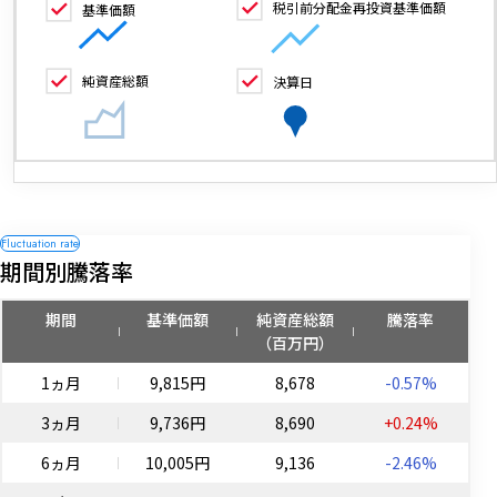
税引前分配金再投資基準価額
基準価額
純資産総額
決算日
期間別騰落率
期間
基準価額
純資産総額
騰落率
（百万円）
1ヵ月
9,815円
8,678
-0.57%
3ヵ月
9,736円
8,690
+0.24%
6ヵ月
10,005円
9,136
-2.46%