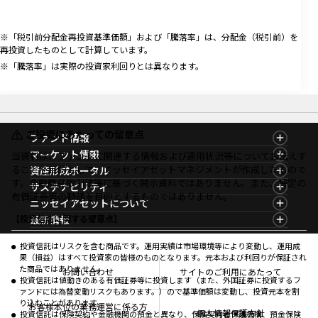
※「税引前分配金再投資基準価額」および「騰落率」は、分配金（税引前）を
再投資したものとして計算しています。
※「騰落率」は実際の投資家利回りとは異なります。
ご投資にあたっての留意点
ファンド情報
ファンド情報TOP
マーケット情報
当資料は、ファンドに関連する情報および運用状況等についてお伝えす
基準価額一覧
マーケット情報TOP
ることを目的として、ニッセイアセットマネジメントが作成したもので
資産形成ポータル
ファンド検索
マーケット指数
す。金融商品取引法等に基づく開示資料ではありません。また、特定の
資産形成ポータルTOP
サステナビリティ
ファンド比較
マーケットレポート
有価証券等の勧誘を目的とするものではありません。
サステナビリティTOP
ニッセイアセットについて
決算カレンダー
コラム
資産形成サービス
サステナビリティ経営
海外休日カレンダー
ニッセイアセットについてTOP
最新情報
【投資信託に関する留意点】
ファンドレポート
サステナブル投資
投資信託新商品のご案内
会社情報
Nダイレクト
マーケットニュース
投資信託償還商品のご案内
プレスリリース
Goal Navi
商品ニュース
投資信託はリスクを含む商品です。運用実績は市場環境等により変動し、運用成
ちょこっと3分！ファンドシアター
受賞歴
果（損益）はすべて投資家の皆様のものとなります。元本および利回りが保証され
おしらせ
有価証券届出書の効力の発生の有無について
方針・その他開示情報
た商品ではありません。
メディア
お問い合わせ
サイトのご利用にあたって
資産形成サポート
こだわりのインデックスファンド 購入・換金手数料
投資信託は値動きのある有価証券等に投資します（また、外国証券に投資するフ
採用情報
なしシリーズ
ァンドには為替変動リスクもあります。）ので基準価額は変動し、投資元本を割
NAMシティ
公式キャラクターのご紹介
り込むことがあります。
確定拠出年金について
お問い合わせ
お客様本位の業務運営に係る方
個人情報保護方針
投資信託は保険契約や金融機関の預金と異なり、保険契約者保護機構、預金保険
よくあるご質問