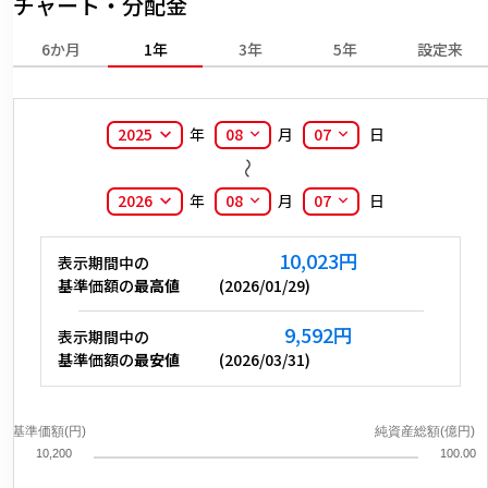
チャート・分配金
6か月
1年
3年
5年
設定来
2025
年
08
月
07
日
2026
年
08
月
07
日
10,023
円
表示期間中の
基準価額の
最高値
(
2026/01/29
)
9,592
円
表示期間中の
基準価額の
最安値
(
2026/03/31
)
基準価額(円)
純資産総額(億円)
10,200
100.00