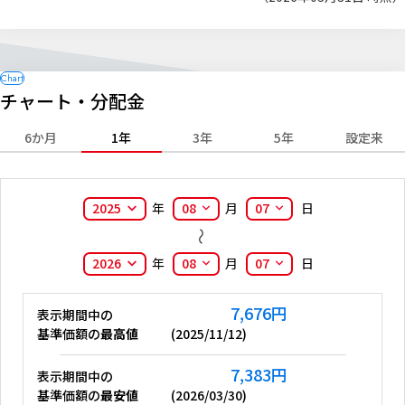
チャート・分配金
6か月
1年
3年
5年
設定来
2025
年
08
月
07
日
2026
年
08
月
07
日
7,676
円
表示期間中の
基準価額の
最高値
(
2025/11/12
)
7,383
円
表示期間中の
基準価額の
最安値
(
2026/03/30
)