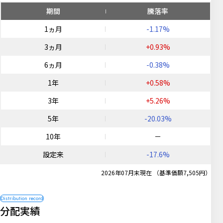
期間
騰落率
1ヵ月
-1.17%
3ヵ月
+0.93%
6ヵ月
-0.38%
1年
+0.58%
3年
+5.26%
5年
-20.03%
10年
－
設定来
-17.6%
2026年07月末現在 （基準価額7,505円）
分配実績