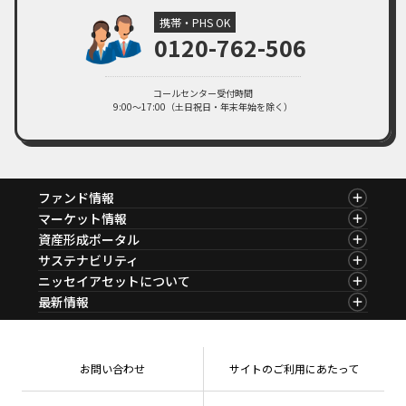
携帯・PHS OK
0120-762-506
コールセンター受付時間
9:00～17:00（土日祝日・年末年始を除く）
ファンド情報
ファンド情報TOP
マーケット情報
基準価額一覧
マーケット情報TOP
資産形成ポータル
ファンド検索
マーケット指数
資産形成ポータルTOP
サステナビリティ
ファンド比較
マーケットレポート
サステナビリティTOP
ニッセイアセットについて
決算カレンダー
コラム
資産形成サービス
サステナビリティ経営
海外休日カレンダー
ニッセイアセットについてTOP
最新情報
ファンドレポート
サステナブル投資
投資信託新商品のご案内
会社情報
Nダイレクト
マーケットニュース
投資信託償還商品のご案内
プレスリリース
Goal Navi
商品ニュース
ちょこっと3分！ファンドシアター
受賞歴
おしらせ
有価証券届出書の効力の発生の有無について
方針・その他開示情報
メディア
お問い合わせ
サイトのご利用にあたって
資産形成サポート
こだわりのインデックスファンド 購入・換金手数料
採用情報
なしシリーズ
NAMシティ
公式キャラクターのご紹介