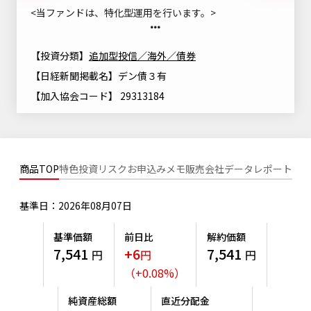
ニッセイアセットについてTOP
<当ファンドは、特化型運用を行います。>
投資信託新商品のご案内
Goal Navi
SDGsとは？
ファンドレポート
最新情報
法人のお客さま
会社情報
投資信託償還商品のご案内
トップメッセージ
【投資分類】
追加型投信／海外／債券
資産形成サポート
プレスリリース
【日経新聞掲載名】デン債３有
採用情報
English
ちょこっと3分！ファンドシアター
特別対談
NAMシティ
【加入協会コード】 29313184
受賞歴
有価証券届出書の効力の発生の有無について
サステナビリティ経営基本方針
検索したいキーワードを入力してください。
お問い合わせ
方針・その他開示情報
こだわりのインデックスファンド 購入・換金手数料なしシ
サステナビリティ推進体制
リーズ
よくあるご質問
採用情報
商品TOP
特色
投資リスク
お申込みメモ
販売会社
データ
レポート
ニッセイアセットの重要課題
確定拠出年金について
投資の教室
公式キャラクターのご紹介
基準日：2026年08月07日
サステナビリティへの取り組み
資産形成はじめるなら
確定拠出年金制度について
基準価額
前日比
解約価額
サステナビリティレポート
7,541
+6
7,541
円
円
円
確定拠出年金での商品の選び方について
サステナブル投資
（
+
0.08
%
）
確定拠出年金 基準価額一覧
日本版スチュワードシップ・コードへの対応
純資産総額
直近分配金