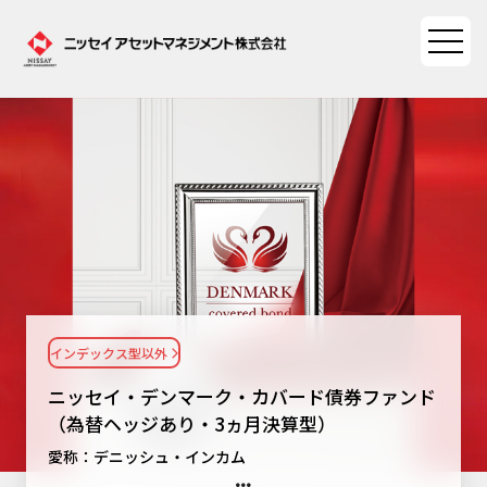
ファンド情報
ファンド情報TOP
マーケット情報
基準価額一覧
マーケット情報TOP
資産形成ポータル
ファンド検索
マーケット指数
インデックス型以外
資産形成ポータルTOP
ファンド比較
サステナビリティ
マーケットレポート
ニッセイ・デンマーク・カバード債券ファンド
決算カレンダー
資産形成サービス
（為替ヘッジあり・3ヵ月決算型）
サステナビリティTOP
大関 洋の「十字路」
ニッセイアセットについて
愛称：デニッシュ・インカム
海外休日カレンダー
Nダイレクト
サステナビリティ経営
コラム