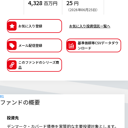
4,328
25
百万円
円
ESGへの取り組み
（2026年06月25日）
議決権行使について
お気に入り登録
お気に入り投資信託一覧へ
国内株式議決権行使の方針と判断基準
基準価額等CSVデー
タダウ
メール配信登録
サステナビリティレポート等
ンロード
このファンドの
シリーズ商
品
ファンドの概要
投資先
デンマーク・カバード債券を実質的な主要投資対象とします。