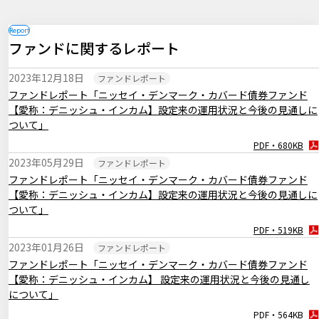
PDF・255KB
2024年12月19日
マーケットレポート
ファンドに関するレポート
臨時レポート「12月FOMC 3会合連続で利下げを決定」
PDF・256KB
2023年12月18日
ファンドレポート
2024年11月08日
マーケットレポート
ファンドレポート「ニッセイ・デンマーク・カバード債券ファンド
臨時レポート「11月FOMC 2会合連続で利下げを決定」
【愛称：デニッシュ・インカム】設定来の運用状況と今後の見通しに
PDF・262KB
ついて」
2024年11月01日
マーケットレポート
PDF・680KB
臨時レポート「日銀10月 金融政策の現状維持を決定」
2023年05月29日
ファンドレポート
PDF・269KB
ファンドレポート「ニッセイ・デンマーク・カバード債券ファンド
【愛称：デニッシュ・インカム】設定来の運用状況と今後の見通しに
2024年09月19日
マーケットレポート
ついて」
臨時レポート「9月FOMC 約4年半ぶりとなる利下げを決定」
PDF・519KB
PDF・260KB
2023年01月26日
ファンドレポート
2024年08月06日
マーケットレポート
ファンドレポート「ニッセイ・デンマーク・カバード債券ファンド
臨時レポート「米国の景気減速懸念から金融市場は不安定な展開に」
【愛称：デニッシュ・インカム】 設定来の運用状況と今後の見通し
PDF・254KB
について」
PDF・564KB