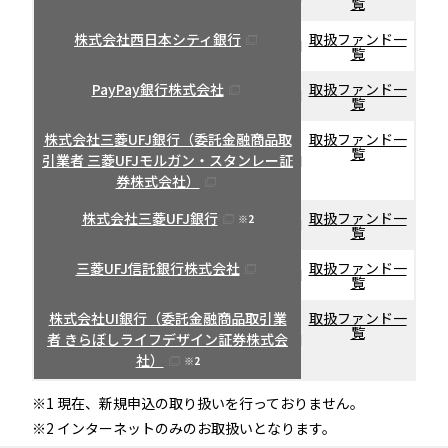
覧
株式会社西日本シティ銀行
取扱ファンド一
覧
PayPay銀行株式会社
取扱ファンド一
覧
株式会社三菱UFJ銀行（委託金融商品取
取扱ファンド一
覧
引業者 三菱UFJモルガン・スタンレー証
券株式会社）
株式会社三菱UFJ銀行
取扱ファンド一
※2
覧
三菱UFJ信託銀行株式会社
取扱ファンド一
覧
株式会社UI銀行（委託金融商品取引業
取扱ファンド一
覧
者 きらぼしライフデザイン証券株式会
社）
※2
※1 現在、新規申込の取り扱いを行っておりません。
※2 インターネットのみのお取扱いとなります。