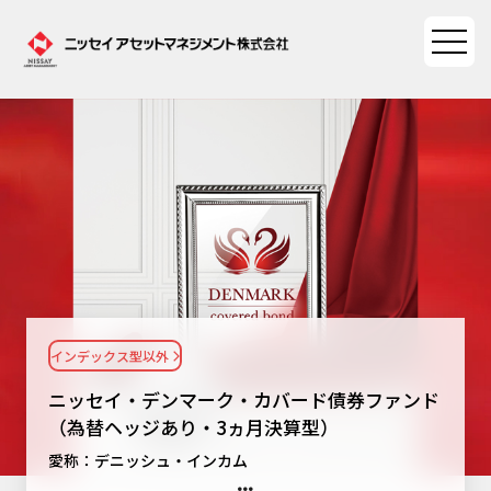
ファンド情報
ファンド情報TOP
マーケット情報
基準価額一覧
マーケット情報TOP
資産形成ポータル
ファンド検索
マーケット指数
インデックス型以外
資産形成ポータルTOP
ファンド比較
サステナビリティ
マーケットレポート
ニッセイ・デンマーク・カバード債券ファンド
決算カレンダー
資産形成サービス
（為替ヘッジあり・3ヵ月決算型）
サステナビリティTOP
大関 洋の「十字路」
ニッセイアセットについて
愛称：デニッシュ・インカム
海外休日カレンダー
Nダイレクト
サステナビリティ経営
コラム