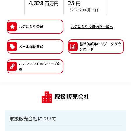
4,328
25
百万円
円
ESGへの取り組み
（2026年06月25日）
議決権行使について
お気に入り登録
お気に入り投資信託一覧へ
国内株式議決権行使の方針と判断基準
基準価額等CSVデー
タダウ
メール配信登録
サステナビリティレポート等
ンロード
このファンドの
シリーズ商
品
取扱販売会社
取扱販売会社について