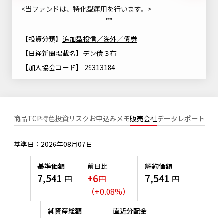
ニッセイアセットについてTOP
<当ファンドは、特化型運用を行います。>
投資信託新商品のご案内
Goal Navi
SDGsとは？
ファンドレポート
最新情報
法人のお客さま
会社情報
投資信託償還商品のご案内
トップメッセージ
【投資分類】
追加型投信／海外／債券
資産形成サポート
プレスリリース
【日経新聞掲載名】デン債３有
採用情報
English
ちょこっと3分！ファンドシアター
特別対談
NAMシティ
【加入協会コード】 29313184
受賞歴
有価証券届出書の効力の発生の有無について
サステナビリティ経営基本方針
検索したいキーワードを入力してください。
お問い合わせ
方針・その他開示情報
こだわりのインデックスファンド 購入・換金手数料なしシ
サステナビリティ推進体制
リーズ
よくあるご質問
採用情報
商品TOP
特色
投資リスク
お申込みメモ
販売会社
データ
レポート
ニッセイアセットの重要課題
確定拠出年金について
投資の教室
公式キャラクターのご紹介
基準日：2026年08月07日
サステナビリティへの取り組み
資産形成はじめるなら
確定拠出年金制度について
基準価額
前日比
解約価額
サステナビリティレポート
7,541
+6
7,541
円
円
円
確定拠出年金での商品の選び方について
サステナブル投資
（
+
0.08
%
）
確定拠出年金 基準価額一覧
日本版スチュワードシップ・コードへの対応
純資産総額
直近分配金