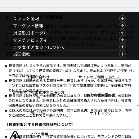
ご投資にあたっての留意点
ファンド情報
ファンド情報TOP
マーケット情報
当資料は、ファンドに関連する情報および運用状況等についてお伝えす
基準価額一覧
マーケット情報TOP
ることを目的として、ニッセイアセットマネジメントが作成したもので
資産形成ポータル
ファンド検索
マーケット指数
す。金融商品取引法等に基づく開示資料ではありません。また、特定の
資産形成ポータルTOP
サステナビリティ
ファンド比較
マーケットレポート
有価証券等の勧誘を目的とするものではありません。
サステナビリティTOP
ニッセイアセットについて
決算カレンダー
コラム
資産形成サービス
サステナビリティ経営
海外休日カレンダー
ニッセイアセットについてTOP
最新情報
【投資信託に関する留意点】
ファンドレポート
サステナブル投資
投資信託新商品のご案内
会社情報
Nダイレクト
マーケットニュース
投資信託償還商品のご案内
プレスリリース
Goal Navi
商品ニュース
投資信託はリスクを含む商品です。運用実績は市場環境等により変動し、運用成
ちょこっと3分！ファンドシアター
受賞歴
果（損益）はすべて投資家の皆様のものとなります。元本および利回りが保証され
おしらせ
有価証券届出書の効力の発生の有無について
方針・その他開示情報
た商品ではありません。
メディア
お問い合わせ
サイトのご利用にあたって
資産形成サポート
こだわりのインデックスファンド 購入・換金手数料
投資信託は値動きのある有価証券等に投資します（また、外国証券に投資するフ
採用情報
なしシリーズ
ァンドには為替変動リスクもあります。）ので基準価額は変動し、投資元本を割
NAMシティ
公式キャラクターのご紹介
り込むことがあります。
確定拠出年金について
お問い合わせ
お客様本位の業務運営に係る方
個人情報保護方針
投資信託は保険契約や金融機関の預金と異なり、保険契約者保護機構、預金保険
よくあるご質問
針
の対象となりません。証券会社以外の金融機関で購入された投資信託は、投資者
投資の教室
保護基金の支払い対象にはなりません。
ご購入の際には必ず投資信託説明書（交付目論見書）をお受け取りになり、内容
電子公告
サイトマップ
をご確認の上ご自身でご判断ください。
【投資対象とする投資信託証券について】
リスクと費用
「外国投資信託証券」「指定投資信託証券」については、各ファンドの交付目論