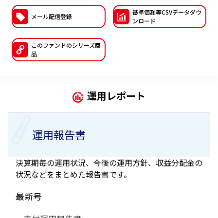
基準価額等CSVデー
タダウ
ESGへの取り組み
メール配信登録
ンロード
議決権行使について
このファンドの
シリーズ商
品
国内株式議決権行使の方針と判断基準
サステナビリティレポート等
運用レポート
運用報告書
決算期毎の運用状況、今後の運用方針、収益分配金の
状況などをまとめた報告書です。
最新号