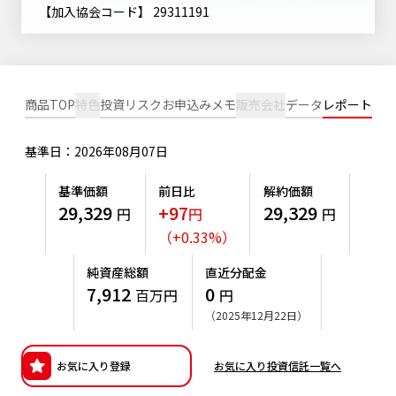
ニッセイアセットについてTOP
【加入協会コード】 29311191
投資信託新商品のご案内
Goal Navi
SDGsとは？
ファンドレポート
最新情報
法人のお客さま
会社情報
投資信託償還商品のご案内
トップメッセージ
資産形成サポート
プレスリリース
採用情報
English
ちょこっと3分！ファンドシアター
商品TOP
特色
投資リスク
お申込みメモ
販売会社
データ
レポート
特別対談
NAMシティ
受賞歴
有価証券届出書の効力の発生の有無について
サステナビリティ経営基本方針
基準日：2026年08月07日
検索したいキーワードを入力してください。
お問い合わせ
方針・その他開示情報
こだわりのインデックスファンド 購入・換金手数料なしシ
サステナビリティ推進体制
基準価額
前日比
解約価額
リーズ
よくあるご質問
29,329
+97
29,329
採用情報
円
円
円
ニッセイアセットの重要課題
（
+
0.33
%
）
確定拠出年金について
投資の教室
公式キャラクターのご紹介
サステナビリティへの取り組み
純資産総額
直近分配金
資産形成はじめるなら
確定拠出年金制度について
7,912
0
百万円
円
サステナビリティレポート
（2025年12月22日）
確定拠出年金での商品の選び方について
サステナブル投資
確定拠出年金 基準価額一覧
お気に入り登録
お気に入り投資信託一覧へ
日本版スチュワードシップ・コードへの対応