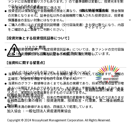
なしシリーズ
ァンドには為替変動リスクもあります。）ので基準価額は変動し、投資元本を割
NAMシティ
公式キャラクターのご紹介
り込むことがあります。
確定拠出年金について
お問い合わせ
お客様本位の業務運営に係る方
個人情報保護方針
投資信託は保険契約や金融機関の預金と異なり、保険契約者保護機構、預金保険
よくあるご質問
針
の対象となりません。証券会社以外の金融機関で購入された投資信託は、投資者
投資の教室
保護基金の支払い対象にはなりません。
ご購入の際には必ず投資信託説明書（交付目論見書）をお受け取りになり、内容
電子公告
サイトマップ
をご確認の上ご自身でご判断ください。
【投資対象とする投資信託証券について】
リスクと費用
「外国投資信託証券」「指定投資信託証券」については、各ファンドの交付目論
投資信託ご購入に際しての留意事項を掲載しています。
見書「投資対象とする投資信託証券の概要」をご覧ください。
【当資料に関する留意点】
当資料は、信頼できると考えられる情報に基づいて作成しておりますが、情報の
正確性、完全性を保証するものではありません。
当資料のグラフ・数値等はあくまでも過去の実績であり、将来の投資収益を示唆
あるいは保証するものではありません。また税金・手数料等を考慮しておりませ
商号
ニッセイアセットマネジメント株式会社 金融商品取引業者 関東
んので、実質的な投資成果を示すものではありません。
財務局長(金商)第369号
当資料のいかなる内容も、将来の市場環境の変動等を保証するものではありませ
金融商品取引業の種別
投資運用業、投資助言・代理業、第二種金融商品
ん。
取引業
表示桁未満の数値がある場合、四捨五入で処理しています。
加入協会
一般社団法人資産運用業協会
Copyright © 2024 NissayAsset Management Corporation. All Rights Reserved.