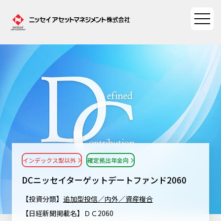
ファンド情報
ファンド情報TOP
マーケット情報
基準価額一覧
マーケット情報TOP
資産形成ポータル
ファンド検索
マーケット指数
インデックス型以外
確定拠出年金向
資産形成ポータルTOP
ファンド比較
サステナビリティ
マーケットレポート
DCニッセイターゲットデートファンド2060
決算カレンダー
資産形成サービス
サステナビリティTOP
大関 洋の「十字路」
【投資分類】
追加型投信／内外／資産複合
ニッセイアセットについて
海外休日カレンダー
【日経新聞掲載名】ＤＣ2060
Nダイレクト
サステナビリティ経営
コラム