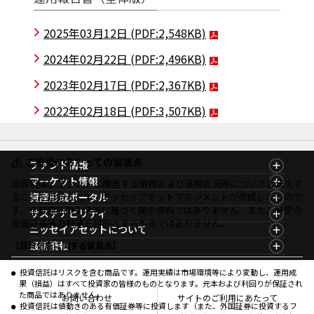
2025年03月12日
(PDF:2,548KB)
2024年02月22日
(PDF:2,496KB)
2023年02月17日
(PDF:2,367KB)
2022年02月18日
(PDF:3,507KB)
ご投資にあたっての留意点
ファンド情報
ファンド情報TOP
マーケット情報
当資料は、ファンドに関連する情報および運用状況等についてお伝えす
基準価額一覧
マーケット情報TOP
ることを目的として、ニッセイアセットマネジメントが作成したもので
資産形成ポータル
ファンド検索
マーケット指数
す。金融商品取引法等に基づく開示資料ではありません。また、特定の
資産形成ポータルTOP
サステナビリティ
ファンド比較
マーケットレポート
有価証券等の勧誘を目的とするものではありません。
サステナビリティTOP
ニッセイアセットについて
決算カレンダー
コラム
資産形成サービス
サステナビリティ経営
海外休日カレンダー
ニッセイアセットについてTOP
最新情報
【投資信託に関する留意点】
ファンドレポート
サステナブル投資
投資信託新商品のご案内
会社情報
Nダイレクト
マーケットニュース
投資信託償還商品のご案内
プレスリリース
Goal Navi
商品ニュース
投資信託はリスクを含む商品です。運用実績は市場環境等により変動し、運用成
ちょこっと3分！ファンドシアター
受賞歴
果（損益）はすべて投資家の皆様のものとなります。元本および利回りが保証され
おしらせ
有価証券届出書の効力の発生の有無について
方針・その他開示情報
た商品ではありません。
メディア
お問い合わせ
サイトのご利用にあたって
資産形成サポート
こだわりのインデックスファンド 購入・換金手数料
投資信託は値動きのある有価証券等に投資します（また、外国証券に投資するフ
採用情報