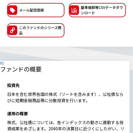
基準価額等CSVデー
タダウ
ESGへの取り組み
メール配信登録
ンロード
議決権行使について
このファンドの
シリーズ商
品
国内株式議決権行使の方針と判断基準
サステナビリティレポート等
ファンドの概要
投資先
日本を含む世界各国の株式（リートを含みます）、公社債なら
びに短期金融商品等に分散投資を行います。
運用の概要
株式、公社債については、各インデックスの動きに連動する投
資成果をめざします。2040年の決算日に近づくにしたがい、リ