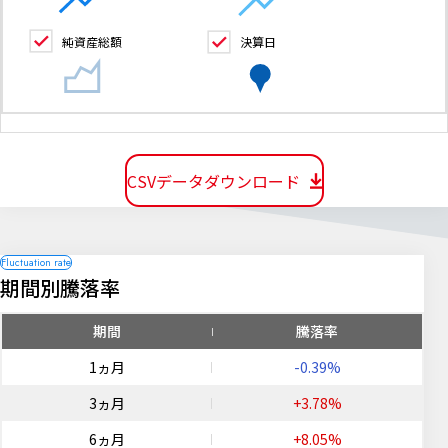
純資産総額
決算日
CSVデータダウンロード
期間別騰落率
期間
騰落率
1ヵ月
-0.39%
3ヵ月
+3.78%
6ヵ月
+8.05%