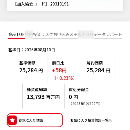
ニッセイアセットについてTOP
【加入協会コード】 29313191
投資信託新商品のご案内
Goal Navi
SDGsとは？
ファンドレポート
最新情報
法人のお客さま
会社情報
投資信託償還商品のご案内
トップメッセージ
資産形成サポート
プレスリリース
採用情報
English
ちょこっと3分！ファンドシアター
商品TOP
特色
投資リスク
お申込みメモ
販売会社
データ
レポート
特別対談
NAMシティ
受賞歴
有価証券届出書の効力の発生の有無について
サステナビリティ経営基本方針
基準日：2026年08月10日
検索したいキーワードを入力してください。
お問い合わせ
方針・その他開示情報
こだわりのインデックスファンド 購入・換金手数料なしシ
サステナビリティ推進体制
基準価額
前日比
解約価額
リーズ
よくあるご質問
25,284
+58
25,284
採用情報
円
円
円
ニッセイアセットの重要課題
（
+
0.23
%
）
確定拠出年金について
投資の教室
公式キャラクターのご紹介
サステナビリティへの取り組み
純資産総額
直近分配金
資産形成はじめるなら
確定拠出年金制度について
13,793
0
百万円
円
サステナビリティレポート
（2025年12月22日）
確定拠出年金での商品の選び方について
サステナブル投資
確定拠出年金 基準価額一覧
お気に入り登録
お気に入り投資信託一覧へ
日本版スチュワードシップ・コードへの対応