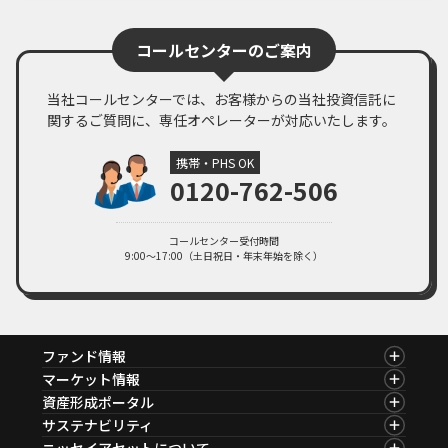
臨時レポート「11月FOMC 2会合連続で利下げを決定」
PDF・262KB
コールセンターのご案内
2024年11月01日
マーケットレポート
臨時レポート「日銀10月 金融政策の現状維持を決定」
当社コールセンターでは、お客様からの当社投資信託に
PDF・269KB
関するご質問に、専任オペレーターが対応いたします。
2024年09月19日
マーケットレポート
臨時レポート「9月FOMC 約4年半ぶりとなる利下げを決定」
携帯・PHS OK
0120-762-506
PDF・260KB
2024年08月06日
マーケットレポート
臨時レポート「米国の景気減速懸念から金融市場は不安定な展開に」
コールセンター受付時間
9:00～17:00（土日祝日・年末年始を除く）
PDF・254KB
ファンド情報
ファンド情報TOP
マーケット情報
基準価額一覧
マーケット情報TOP
資産形成ポータル
ファンド検索
マーケット指数
資産形成ポータルTOP
サステナビリティ
ファンド比較
マーケットレポート
サステナビリティTOP
ニッセイアセットについて