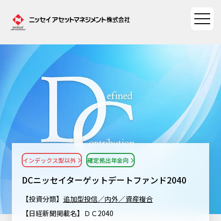
ファンド情報
ファンド情報TOP
マーケット情報
基準価額一覧
マーケット情報TOP
資産形成ポータル
ファンド検索
マーケット指数
インデックス型以外
確定拠出年金向
資産形成ポータルTOP
ファンド比較
サステナビリティ
マーケットレポート
DCニッセイターゲットデートファンド2040
決算カレンダー
資産形成サービス
サステナビリティTOP
大関 洋の「十字路」
【投資分類】
追加型投信／内外／資産複合
ニッセイアセットについて
海外休日カレンダー
【日経新聞掲載名】ＤＣ2040
Nダイレクト
サステナビリティ経営
コラム