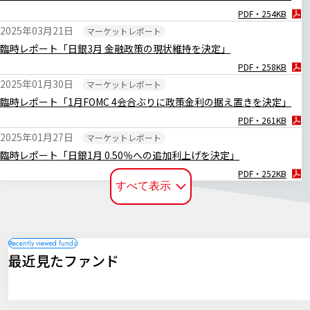
PDF・254KB
2025年03月21日
マーケットレポート
臨時レポート「日銀3月 金融政策の現状維持を決定」
PDF・258KB
2025年01月30日
マーケットレポート
臨時レポート「1月FOMC 4会合ぶりに政策金利の据え置きを決定」
PDF・261KB
2025年01月27日
マーケットレポート
臨時レポート「日銀1月 0.50％への追加利上げを決定」
PDF・252KB
すべて表示
2024年12月20日
マーケットレポート
臨時レポート「日銀12月 金融政策の現状維持を決定」
PDF・255KB
2024年12月19日
マーケットレポート
最近見たファンド
臨時レポート「12月FOMC 3会合連続で利下げを決定」
PDF・256KB
2024年11月08日
マーケットレポート