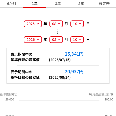
6か月
1年
3年
5年
設定来
2025
年
08
月
10
日
2026
年
08
月
10
日
25,341
円
表示期間中の
基準価額の
最高値
(
2026/07/15
)
20,937
円
表示期間中の
基準価額の
最安値
(
2025/08/14
)
基準価額(円)
純資産総額(億円)
28,000
200.00