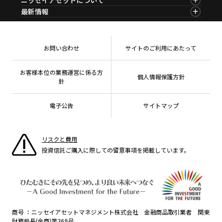
決算カレンダー
コラム
資産形成サービス
サステナビリティ経営
海外休日カレンダー
ニッセイアセットについてTOP
最新情報
ファンドレポート
サステナブル投資
投資信託新商品のご案内
会社情報
Nダイレクト
マーケットニュース
投資信託償還商品のご案内
プレスリリース
Goal Navi
商品ニュース
ちょこっと3分！ファンドシアター
受賞歴
おしらせ
有価証券届出書の効力の発生の有無について
方針・その他開示情報
メディア
お問い合わせ
サイトのご利用にあたって
資産形成サポート
こだわりのインデックスファンド 購入・換金手数料
採用情報
なしシリーズ
NAMシティ
公式キャラクターのご紹介
確定拠出年金について
お問い合わせ
お客様本位の業務運営に係る方
個人情報保護方針
よくあるご質問
針
投資の教室
電子公告
サイトマップ
リスクと費用
投資信託ご購入に際しての留意事項を掲載しています。
商号
ニッセイアセットマネジメント株式会社 金融商品取引業者 関東
財務局長(金商)第369号